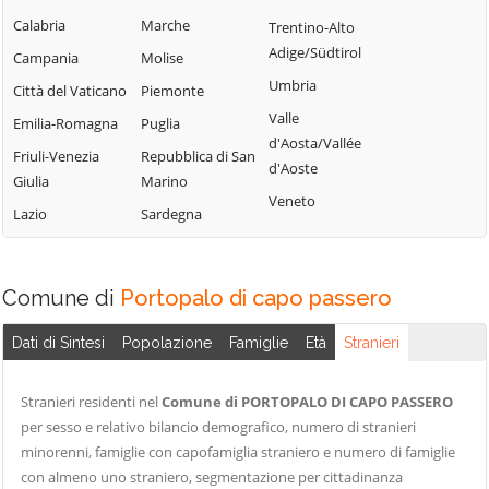
Calabria
Marche
Trentino-Alto
Adige/Südtirol
Campania
Molise
Umbria
Città del Vaticano
Piemonte
Valle
Emilia-Romagna
Puglia
d'Aosta/Vallée
Friuli-Venezia
Repubblica di San
d'Aoste
Giulia
Marino
Veneto
Lazio
Sardegna
Comune di
Portopalo di capo passero
Dati di Sintesi
Popolazione
Famiglie
Età
Stranieri
Stranieri residenti nel
Comune di PORTOPALO DI CAPO PASSERO
per sesso e relativo bilancio demografico, numero di stranieri
minorenni, famiglie con capofamiglia straniero e numero di famiglie
con almeno uno straniero, segmentazione per cittadinanza