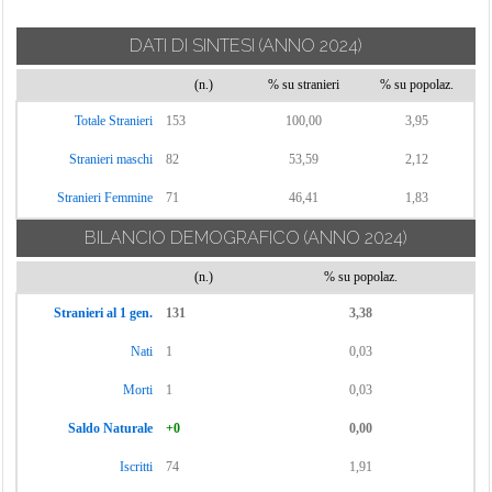
DATI DI SINTESI
(ANNO 2024)
(n.)
% su stranieri
% su popolaz.
Totale Stranieri
153
100,00
3,95
Stranieri maschi
82
53,59
2,12
Stranieri Femmine
71
46,41
1,83
BILANCIO DEMOGRAFICO
(ANNO 2024)
(n.)
% su popolaz.
Stranieri al 1 gen.
131
3,38
Nati
1
0,03
Morti
1
0,03
Saldo Naturale
+0
0,00
Iscritti
74
1,91