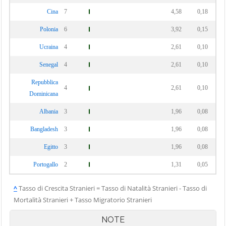
Cina
7
4,58
0,18
Polonia
6
3,92
0,15
Ucraina
4
2,61
0,10
Senegal
4
2,61
0,10
Repubblica
4
2,61
0,10
Dominicana
Albania
3
1,96
0,08
Bangladesh
3
1,96
0,08
Egitto
3
1,96
0,08
Portogallo
2
1,31
0,05
^
Tasso di Crescita Stranieri = Tasso di Natalità Stranieri - Tasso di
Mortalità Stranieri + Tasso Migratorio Stranieri
NOTE