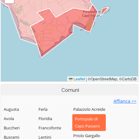
Comuni
Affianca >>
Augusta
Ferla
Palazzolo Acreide
Avola
Floridia
Portopalo di
Capo Passero
Buccheri
Francofonte
Priolo Gargallo
Buscemi
Lentini