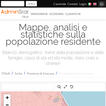
L'azienda
Contatti
Login
DEMOGRAFIA
ECONOMIA
CLASSIFICHE
ITALIA
Mappe, analisi e
statistiche sulla
popolazione residente
Bilancio demografico, trend della popolazione e delle
famiglie, classi di età ed età media, stato civile e
stranieri
/
/
/
ITALIA
Sicilia
Provincia di Siracusa
Portopalo di Capo Passero