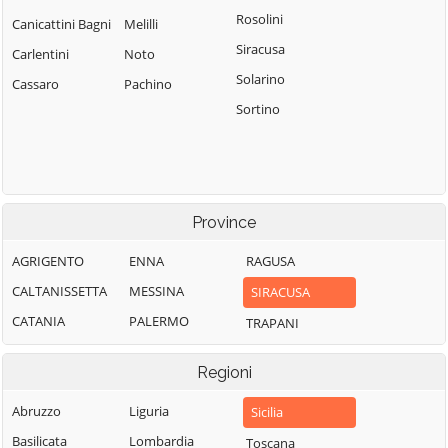
Rosolini
Canicattini Bagni
Melilli
Siracusa
Carlentini
Noto
Solarino
Cassaro
Pachino
Sortino
Province
AGRIGENTO
ENNA
RAGUSA
CALTANISSETTA
MESSINA
SIRACUSA
CATANIA
PALERMO
TRAPANI
Regioni
Abruzzo
Liguria
Sicilia
Basilicata
Lombardia
Toscana