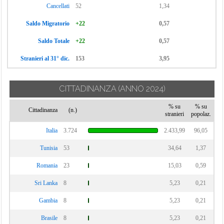
Cancellati
52
1,34
Saldo Migratorio
+22
0,57
Saldo Totale
+22
0,57
Stranieri al 31° dic.
153
3,95
CITTADINANZA
(ANNO 2024)
% su
% su
Cittadinanza
(n.)
stranieri
popolaz.
Italia
3.724
2.433,99
96,05
Tunisia
53
34,64
1,37
Romania
23
15,03
0,59
Sri Lanka
8
5,23
0,21
Gambia
8
5,23
0,21
Brasile
8
5,23
0,21