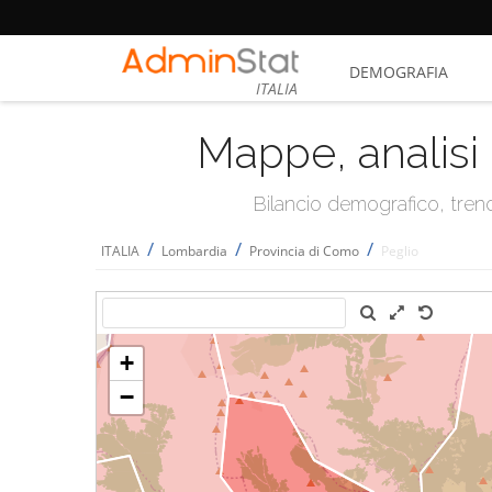
DEMOGRAFIA
ITALIA
Mappe, analisi 
Bilancio demografico, trend 
/
/
/
ITALIA
Lombardia
Provincia di Como
Peglio