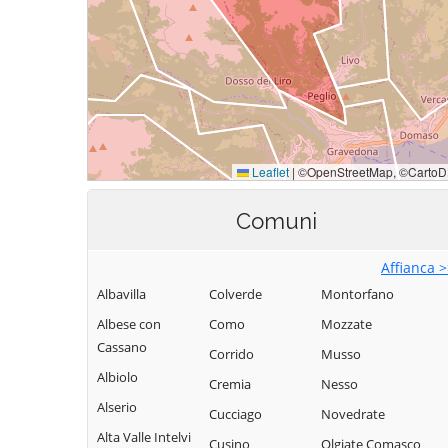
Comuni
Affianca 
Albavilla
Colverde
Montorfano
Albese con
Como
Mozzate
Cassano
Corrido
Musso
Albiolo
Cremia
Nesso
Alserio
Cucciago
Novedrate
Alta Valle Intelvi
Cusino
Olgiate Comasco