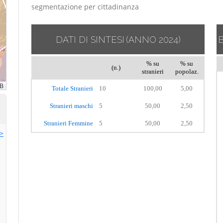
segmentazione per cittadinanza
DATI DI SINTESI
(ANNO 2024)
% su
% su
(n.)
stranieri
popolaz.
Totale Stranieri
10
100,00
5,00
Stranieri maschi
5
50,00
2,50
Stranieri Femmine
5
50,00
2,50
>>