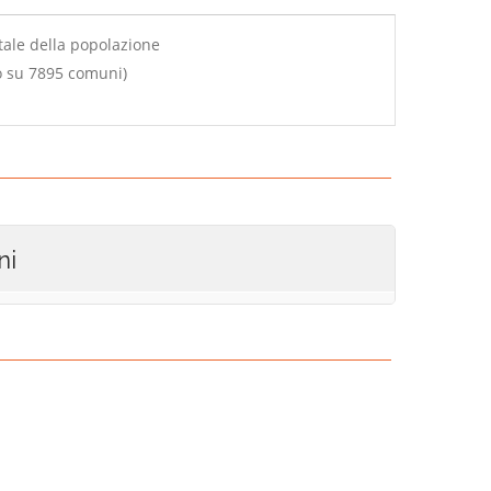
tale della popolazione
o su 7895 comuni)
ni