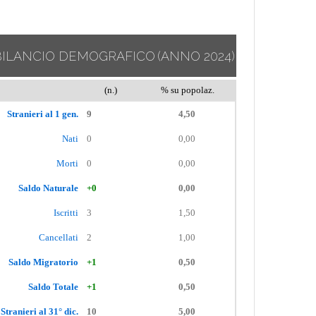
BILANCIO DEMOGRAFICO
(ANNO 2024)
(n.)
% su popolaz.
Stranieri al 1 gen.
9
4,50
Nati
0
0,00
Morti
0
0,00
Saldo Naturale
+0
0,00
Iscritti
3
1,50
Cancellati
2
1,00
Saldo Migratorio
+1
0,50
Saldo Totale
+1
0,50
Stranieri al 31° dic.
10
5,00