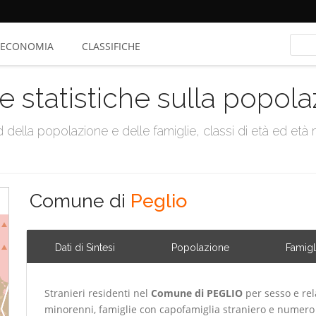
ECONOMIA
CLASSIFICHE
e statistiche sulla popol
della popolazione e delle famiglie, classi di età ed età me
Comune di
Peglio
Dati di Sintesi
Popolazione
Famigl
Stranieri residenti nel
Comune di PEGLIO
per sesso e rel
minorenni, famiglie con capofamiglia straniero e numero 