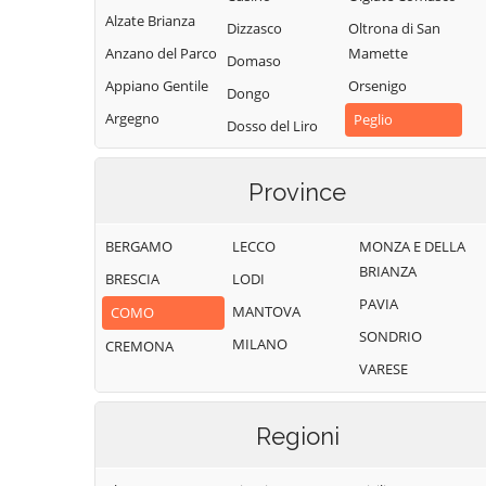
Alzate Brianza
Dizzasco
Oltrona di San
Anzano del Parco
Mamette
Domaso
Appiano Gentile
Orsenigo
Dongo
Argegno
Peglio
Dosso del Liro
Arosio
Pianello del Lario
Erba
Asso
Pigra
Province
Eupilio
Barni
Plesio
Faggeto Lario
BERGAMO
LECCO
MONZA E DELLA
Bellagio
Pognana Lario
Faloppio
BRIANZA
BRESCIA
LODI
Bene Lario
Ponna
Fenegrò
PAVIA
MANTOVA
COMO
Beregazzo con
Ponte Lambro
Figino Serenza
SONDRIO
Figliaro
MILANO
CREMONA
Porlezza
Fino Mornasco
VARESE
Binago
Proserpio
Garzeno
Bizzarone
Pusiano
Gera Lario
Regioni
Blessagno
Rezzago
Grandate
Blevio
Rodero
Grandola ed Uniti