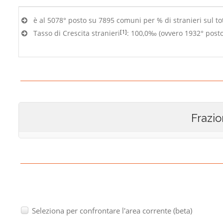
è al 5078° posto su 7895 comuni per % di stranieri sul to
[1]
Tasso di Crescita stranieri
: 100,0‰ (ovvero 1932° post
Frazio
Seleziona per confrontare l'area corrente (beta)