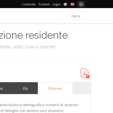
L'azienda
Contatti
Login
azione residente
dia, stato civile e stranieri
Stranieri
ie
Età
ativo bilancio demografico, numero di stranieri
di famiglie con almeno uno straniero,