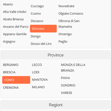
Alserio
Cucciago
Novedrate
Alta Valle Intelvi
Cusino
Olgiate Comasco
Alzate Brianza
Dizzasco
Oltrona di San
Anzano del Parco
Mamette
Domaso
Appiano Gentile
Orsenigo
Dongo
Argegno
Peglio
Dosso del Liro
Arosio
Pianello del Lario
Erba
Province
Asso
Pigra
Eupilio
Barni
Plesio
BERGAMO
LECCO
MONZA E DELLA
Faggeto Lario
BRIANZA
Bellagio
Pognana Lario
BRESCIA
LODI
Faloppio
PAVIA
Bene Lario
Ponna
MANTOVA
COMO
Fenegrò
SONDRIO
Beregazzo con
Ponte Lambro
MILANO
CREMONA
Figino Serenza
Figliaro
VARESE
Porlezza
Fino Mornasco
Binago
Proserpio
Garzeno
Regioni
Bizzarone
Pusiano
Gera Lario