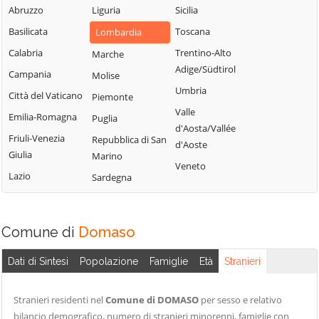
Blessagno
Abruzzo
Liguria
Sicilia
Rezzago
Grandate
Blevio
Basilicata
Toscana
Lombardia
Rodero
Grandola ed Uniti
Bregnano
Calabria
Trentino-Alto
Marche
Rovellasca
Gravedona ed
Adige/Südtirol
Brenna
Campania
Molise
Rovello Porro
Uniti
Umbria
Brienno
Città del Vaticano
Piemonte
Sala Comacina
Griante
Valle
Brunate
Emilia-Romagna
Puglia
San Bartolomeo
Guanzate
d'Aosta/Vallée
Bulgarograsso
Val Cavargna
Friuli-Venezia
Repubblica di San
Inverigo
d'Aoste
Giulia
Marino
Cabiate
San Fermo della
Laglio
Veneto
Battaglia
Lazio
Sardegna
Cadorago
Laino
San Nazzaro Val
Caglio
Lambrugo
Cavargna
Campione d'Italia
Lasnigo
Comune di
Domaso
San Siro
Cantù
Lezzeno
Schignano
Dati di Sintesi
Popolazione
Famiglie
Età
Stranieri
Canzo
Limido Comasco
Senna Comasco
Capiago
Lipomo
Solbiate con
Stranieri residenti nel
Comune di DOMASO
per sesso e relativo
Intimiano
Livo
Cagno
bilancio demografico, numero di stranieri minorenni, famiglie con