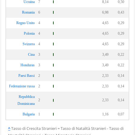
Ucraina
7
8,14
0,50
Romania
6
6,98
0,43
Regno Unito
4
4,65
0,29
Polonia
4
4,65
0,29
Svizzera
4
4,65
0,29
Cina
3
3,49
0,22
Honduras
3
3,49
0,22
Paesi Bassi
2
2,33
0,14
Federazione russa
2
2,33
0,14
Repubblica
2
2,33
0,14
Dominicana
Bulgaria
1
1,16
0,07
^
Tasso di Crescita Stranieri = Tasso di Natalità Stranieri - Tasso di