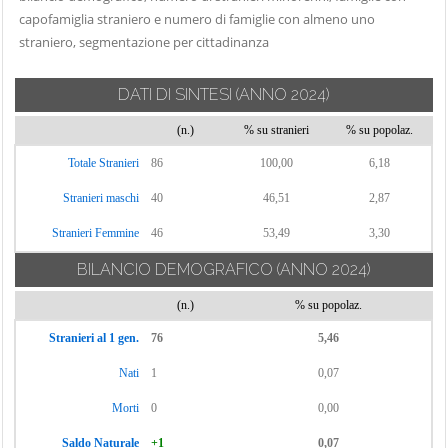
Carate Urio
capofamiglia straniero e numero di famiglie con almeno uno
Locate Varesino
Sorico
Carbonate
straniero, segmentazione per cittadinanza
Lomazzo
Sormano
Carimate
Longone al
Stazzona
DATI DI SINTESI
(ANNO 2024)
Carlazzo
Segrino
Tavernerio
Carugo
(n.)
% su stranieri
% su popolaz.
Luisago
Torno
Caslino d'Erba
Totale Stranieri
86
100,00
6,18
Lurago d'Erba
Tremezzina
Casnate con
Lurago Marinone
Stranieri maschi
40
46,51
2,87
Trezzone
Bernate
Lurate Caccivio
Turate
Stranieri Femmine
46
53,49
3,30
Cassina Rizzardi
Magreglio
Uggiate con
BILANCIO DEMOGRAFICO
(ANNO 2024)
Castelmarte
Mariano
Ronago
Castelnuovo
(n.)
% su popolaz.
Comense
Val Rezzo
Bozzente
Maslianico
Stranieri al 1 gen.
76
5,46
Valbrona
Cavargna
Menaggio
Nati
1
0,07
Valmorea
Centro Valle
Merone
Intelvi
Valsolda
Morti
0
0,00
Moltrasio
Cerano d'Intelvi
Veleso
Saldo Naturale
+1
0,07