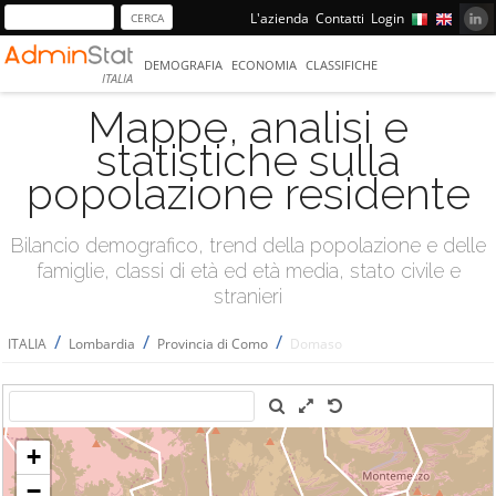
L'azienda
Contatti
Login
DEMOGRAFIA
ECONOMIA
CLASSIFICHE
ITALIA
Mappe, analisi e
statistiche sulla
popolazione residente
Bilancio demografico, trend della popolazione e delle
famiglie, classi di età ed età media, stato civile e
stranieri
/
/
/
ITALIA
Lombardia
Provincia di Como
Domaso