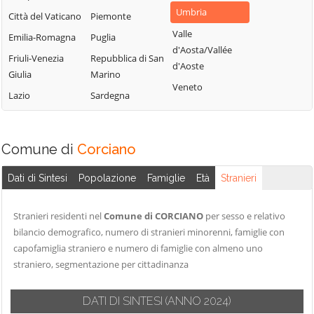
Valfabbrica
Deruta
Umbria
Città del Vaticano
Piemonte
Panicale
Vallo di Nera
Foligno
Valle
Emilia-Romagna
Puglia
Passignano sul
Valtopina
Fossato di Vico
d'Aosta/Vallée
Trasimeno
Friuli-Venezia
Repubblica di San
d'Aoste
Fratta Todina
Giulia
Marino
Perugia
Veneto
Lazio
Sardegna
Piegaro
Comune di
Corciano
Dati di Sintesi
Popolazione
Famiglie
Età
Stranieri
Stranieri residenti nel
Comune di CORCIANO
per sesso e relativo
bilancio demografico, numero di stranieri minorenni, famiglie con
capofamiglia straniero e numero di famiglie con almeno uno
straniero, segmentazione per cittadinanza
DATI DI SINTESI
(ANNO 2024)