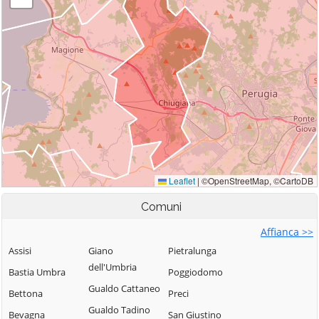
Comuni
Affianca >>
Assisi
Giano
Pietralunga
dell'Umbria
Bastia Umbra
Poggiodomo
Gualdo Cattaneo
Bettona
Preci
Gualdo Tadino
Bevagna
San Giustino