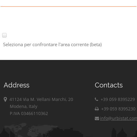
Seleziona per confrontare l'area corrente (beta)
Address
Contacts
41124 Via M. Vellani Marchi, 20
+39 059 8395229
Modena, Italy
+39 059 8395230
P.IVA 03466110362
info@urbistat.co