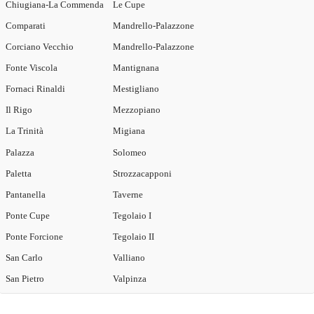
Chiugiana-La Commenda
Le Cupe
Comparati
Mandrello-Palazzone
Corciano Vecchio
Mandrello-Palazzone
Fonte Viscola
Mantignana
Fornaci Rinaldi
Mestigliano
Il Rigo
Mezzopiano
La Trinità
Migiana
Palazza
Solomeo
Paletta
Strozzacapponi
Pantanella
Taverne
Ponte Cupe
Tegolaio I
Ponte Forcione
Tegolaio II
San Carlo
Valliano
San Pietro
Valpinza