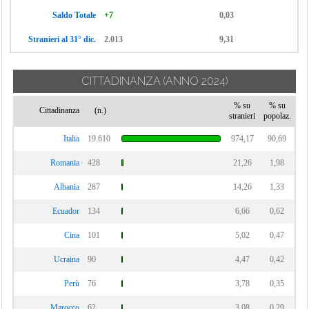
Saldo Totale
+7
0,03
Stranieri al 31° dic.
2.013
9,31
CITTADINANZA
(ANNO 2024)
% su
% su
Cittadinanza
(n.)
stranieri
popolaz.
Italia
19.610
974,17
90,69
Romania
428
21,26
1,98
Albania
287
14,26
1,33
Ecuador
134
6,66
0,62
Cina
101
5,02
0,47
Ucraina
90
4,47
0,42
Perù
76
3,78
0,35
Marocco
62
3,08
0,29