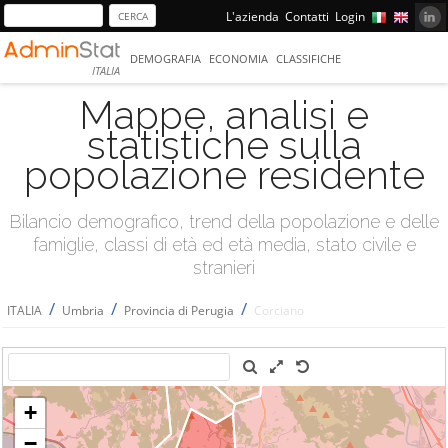
L'azienda
Contatti
Login
DEMOGRAFIA
ECONOMIA
CLASSIFICHE
ITALIA
Mappe, analisi e
statistiche sulla
popolazione residente
Bilancio demografico, trend della popolazione e delle
famiglie, classi di età ed età media, stato civile e
stranieri
/
/
/
ITALIA
Umbria
Provincia di Perugia
Corciano