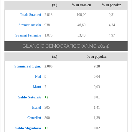
(n.)
% su stranieri
% su popolaz.
Totale Stranieri
2.013
100,00
9,31
Stranieri maschi
938
46,60
4,34
Stranieri Femmine
1.075
53,40
4,97
BILANCIO DEMOGRAFICO
(ANNO 2024)
(n.)
% su popolaz.
Stranieri al 1 gen.
2.006
9,28
Nati
9
0,04
Morti
7
0,03
Saldo Naturale
+2
0,01
Iscritti
305
1,41
Cancellati
300
1,39
Saldo Migratorio
+5
0,02