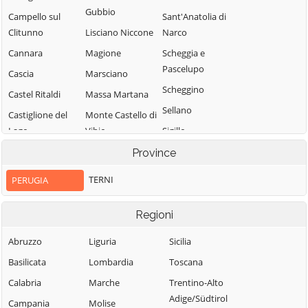
Gubbio
Campello sul
Sant'Anatolia di
Clitunno
Lisciano Niccone
Narco
Cannara
Magione
Scheggia e
Pascelupo
Cascia
Marsciano
Scheggino
Castel Ritaldi
Massa Martana
Sellano
Castiglione del
Monte Castello di
Lago
Vibio
Sigillo
Cerreto di
Monte Santa
Spello
Province
Spoleto
Maria Tiberina
Spoleto
TERNI
PERUGIA
Citerna
Montefalco
Todi
Città della Pieve
Monteleone di
Torgiano
Regioni
Spoleto
Città di Castello
Trevi
Abruzzo
Liguria
Sicilia
Montone
Collazzone
Tuoro sul
Basilicata
Lombardia
Toscana
Nocera Umbra
Trasimeno
Corciano
Calabria
Marche
Trentino-Alto
Norcia
Umbertide
Costacciaro
Adige/Südtirol
Campania
Molise
Paciano