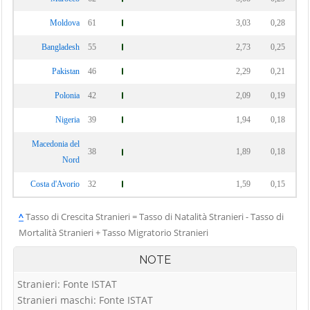
Moldova
61
3,03
0,28
Bangladesh
55
2,73
0,25
Pakistan
46
2,29
0,21
Polonia
42
2,09
0,19
Nigeria
39
1,94
0,18
Macedonia del
38
1,89
0,18
Nord
Costa d'Avorio
32
1,59
0,15
^
Tasso di Crescita Stranieri = Tasso di Natalità Stranieri - Tasso di
Mortalità Stranieri + Tasso Migratorio Stranieri
NOTE
Stranieri: Fonte ISTAT
Stranieri maschi: Fonte ISTAT