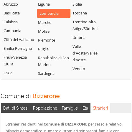
Blessagno
Abruzzo
Liguria
Sicilia
Rezzago
Grandate
Blevio
Basilicata
Toscana
Lombardia
Rodero
Grandola ed Uniti
Bregnano
Calabria
Trentino-Alto
Marche
Rovellasca
Gravedona ed
Adige/Südtirol
Brenna
Campania
Molise
Uniti
Rovello Porro
Umbria
Brienno
Città del Vaticano
Piemonte
Griante
Sala Comacina
Valle
Brunate
Emilia-Romagna
Puglia
Guanzate
San Bartolomeo
d'Aosta/Vallée
Val Cavargna
Bulgarograsso
Friuli-Venezia
Repubblica di San
Inverigo
d'Aoste
Giulia
Marino
San Fermo della
Cabiate
Laglio
Veneto
Battaglia
Lazio
Sardegna
Cadorago
Laino
San Nazzaro Val
Caglio
Lambrugo
Cavargna
Campione d'Italia
Lasnigo
Comune di
Bizzarone
San Siro
Cantù
Lezzeno
Schignano
Dati di Sintesi
Popolazione
Famiglie
Età
Stranieri
Canzo
Limido Comasco
Senna Comasco
Capiago
Lipomo
Solbiate con
Stranieri residenti nel
Comune di BIZZARONE
per sesso e relativo
Intimiano
Livo
Cagno
bilancio demografico, numero di stranieri minorenni, famiglie con