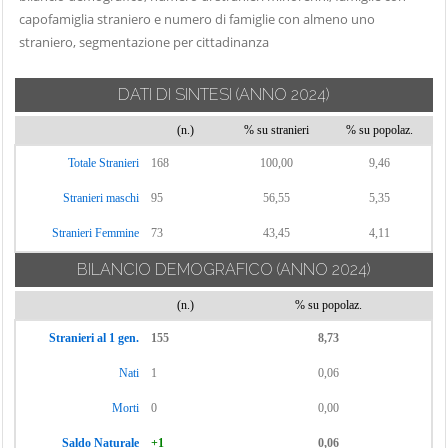
Carate Urio
capofamiglia straniero e numero di famiglie con almeno uno
Locate Varesino
Sorico
Carbonate
straniero, segmentazione per cittadinanza
Lomazzo
Sormano
Carimate
Longone al
Stazzona
DATI DI SINTESI
(ANNO 2024)
Carlazzo
Segrino
Tavernerio
Carugo
(n.)
% su stranieri
% su popolaz.
Luisago
Torno
Caslino d'Erba
Lurago d'Erba
Totale Stranieri
168
100,00
9,46
Tremezzina
Casnate con
Lurago Marinone
Stranieri maschi
95
56,55
5,35
Trezzone
Bernate
Lurate Caccivio
Turate
Stranieri Femmine
73
43,45
4,11
Cassina Rizzardi
Magreglio
Uggiate con
BILANCIO DEMOGRAFICO
(ANNO 2024)
Castelmarte
Mariano
Ronago
Castelnuovo
Comense
(n.)
% su popolaz.
Val Rezzo
Bozzente
Maslianico
Stranieri al 1 gen.
155
8,73
Valbrona
Cavargna
Menaggio
Nati
1
0,06
Valmorea
Centro Valle
Merone
Valsolda
Intelvi
Morti
0
0,00
Moltrasio
Veleso
Cerano d'Intelvi
Saldo Naturale
+1
0,06