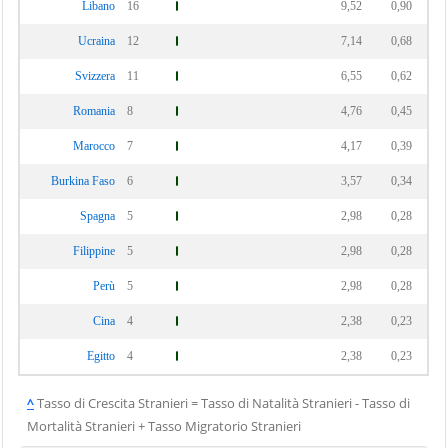
Libano
16
9,52
0,90
Ucraina
12
7,14
0,68
Svizzera
11
6,55
0,62
Romania
8
4,76
0,45
Marocco
7
4,17
0,39
Burkina Faso
6
3,57
0,34
Spagna
5
2,98
0,28
Filippine
5
2,98
0,28
Perù
5
2,98
0,28
Cina
4
2,38
0,23
Egitto
4
2,38
0,23
^
Tasso di Crescita Stranieri = Tasso di Natalità Stranieri - Tasso di
Mortalità Stranieri + Tasso Migratorio Stranieri