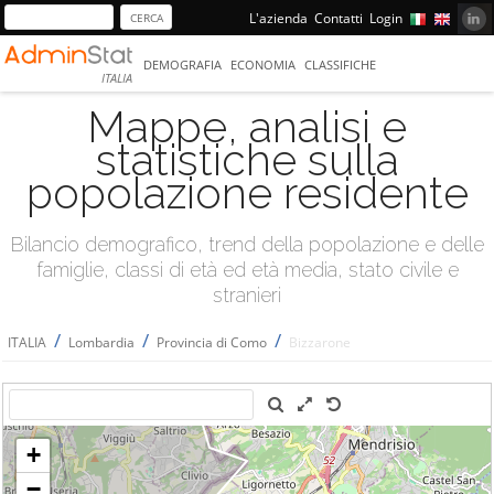
L'azienda
Contatti
Login
DEMOGRAFIA
ECONOMIA
CLASSIFICHE
ITALIA
Mappe, analisi e
statistiche sulla
popolazione residente
Bilancio demografico, trend della popolazione e delle
famiglie, classi di età ed età media, stato civile e
stranieri
/
/
/
ITALIA
Lombardia
Provincia di Como
Bizzarone