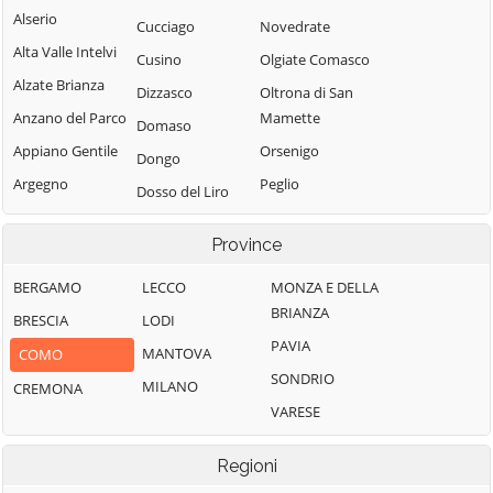
Alserio
Cucciago
Novedrate
Alta Valle Intelvi
Cusino
Olgiate Comasco
Alzate Brianza
Dizzasco
Oltrona di San
Anzano del Parco
Mamette
Domaso
Appiano Gentile
Orsenigo
Dongo
Argegno
Peglio
Dosso del Liro
Arosio
Pianello del Lario
Erba
Province
Asso
Pigra
Eupilio
Barni
Plesio
BERGAMO
LECCO
MONZA E DELLA
Faggeto Lario
BRIANZA
Bellagio
Pognana Lario
BRESCIA
LODI
Faloppio
PAVIA
Bene Lario
Ponna
MANTOVA
COMO
Fenegrò
SONDRIO
Beregazzo con
Ponte Lambro
MILANO
CREMONA
Figino Serenza
Figliaro
VARESE
Porlezza
Fino Mornasco
Binago
Proserpio
Garzeno
Regioni
Bizzarone
Pusiano
Gera Lario