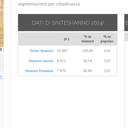
segmentazione per cittadinanza
DATI DI SINTESI
(ANNO 2024)
% su
% su
(n.)
stranieri
popolaz.
Totale Stranieri
15.985
100,00
4,05
Stranieri maschi
8.015
50,14
2,03
Stranieri Femmine
7.970
49,86
2,02
>>