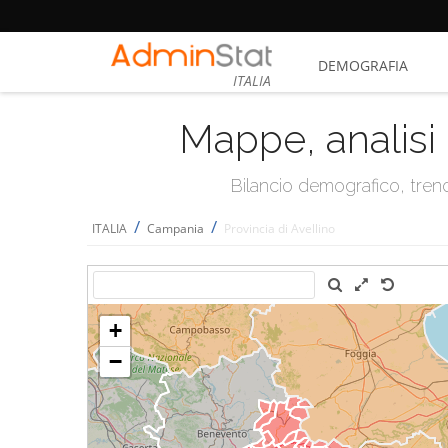
DEMOGRAFIA
ITALIA
Mappe, analisi 
Bilancio demografico, trend 
/
/
ITALIA
Campania
Provincia di Avellino