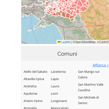
Comuni
Affianca 
Aiello del Sabato
Lacedonia
San Mango sul
Calore
Altavilla Irpina
Lapio
San Martino Valle
Andretta
Lauro
Caudina
Aquilonia
Lioni
San Michele di
Ariano Irpino
Luogosano
Serino
Atripalda
Manocalzati