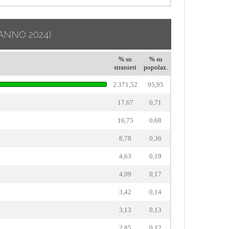
ANNO 2024)
% su
% su
stranieri
popolaz.
2.371,52
95,95
17,67
0,71
16,75
0,68
8,78
0,36
4,63
0,19
4,09
0,17
3,42
0,14
3,13
0,13
2,85
0,12