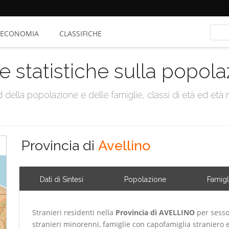
ECONOMIA
CLASSIFICHE
e statistiche sulla popol
della popolazione e delle famiglie, classi di età ed età me
Provincia di
Avellino
Dati di Sintesi
Popolazione
Famigl
Stranieri residenti nella
Provincia di AVELLINO
per sesso
stranieri minorenni, famiglie con capofamiglia straniero