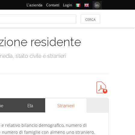
L'azienda
Contatti
Login
azione residente
dia, stato civile e stranieri
Stranieri
ie
Età
 e relativo bilancio demografico, numero di
 e numero di famiglie con almeno uno straniero,