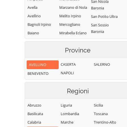
San Nicola
Avella
Marzano di Nola
Baronia
Avellino
Melito Irpino
San Potito Ultra
Bagnoli Irpino
Mercogliano
San Sossio
Baronia
Baiano
Mirabella Eclano
Sant'Andrea di
Bisaccia
Montaguto
Conza
Province
Bonito
Montecalvo
Sant'Angelo a
Irpino
Cairano
Scala
CASERTA
SALERNO
AVELLINO
Montefalcione
Calabritto
Sant'Angelo
NAPOLI
BENEVENTO
Monteforte
Calitri
all'Esca
Irpino
Candida
Sant'Angelo dei
Montefredane
Regioni
Lombardi
Caposele
Montefusco
Santa Lucia di
Capriglia Irpina
Abruzzo
Liguria
Sicilia
Montella
Serino
Carife
Basilicata
Lombardia
Toscana
Montemarano
Santa Paolina
Casalbore
Calabria
Marche
Trentino-Alto
Montemiletto
Santo Stefano
Cassano Irpino