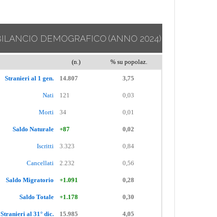
BILANCIO DEMOGRAFICO
(ANNO 2024)
(n.)
% su popolaz.
Stranieri al 1 gen.
14.807
3,75
Nati
121
0,03
Morti
34
0,01
Saldo Naturale
+87
0,02
Iscritti
3.323
0,84
Cancellati
2.232
0,56
Saldo Migratorio
+1.091
0,28
Saldo Totale
+1.178
0,30
Stranieri al 31° dic.
15.985
4,05