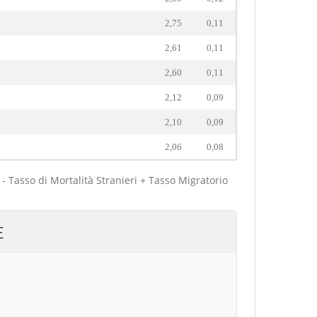
2,75
0,11
2,61
0,11
2,60
0,11
2,12
0,09
2,10
0,09
2,06
0,08
 - Tasso di Mortalità Stranieri + Tasso Migratorio
E