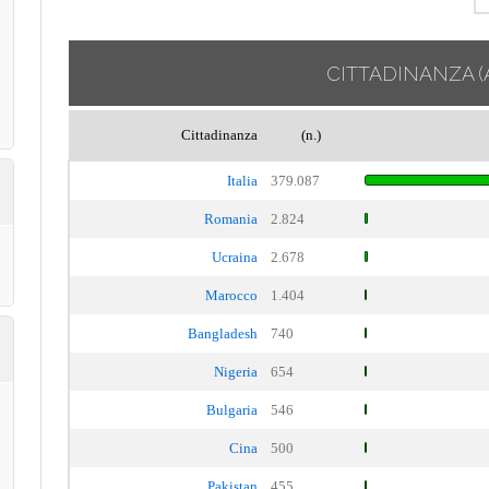
CITTADINANZA
(
Cittadinanza
(n.)
Italia
379.087
Romania
2.824
Ucraina
2.678
Marocco
1.404
Bangladesh
740
Nigeria
654
Bulgaria
546
Cina
500
Pakistan
455