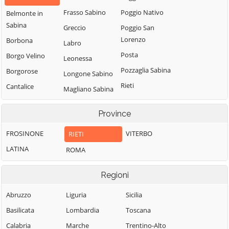
Frasso Sabino
Poggio Nativo
Belmonte in
Sabina
Greccio
Poggio San
Lorenzo
Borbona
Labro
Posta
Borgo Velino
Leonessa
Pozzaglia Sabina
Borgorose
Longone Sabino
Rieti
Cantalice
Magliano Sabina
Rivodutri
Cantalupo in
Marcetelli
Sabina
Province
Rocca Sinibalda
Micigliano
Casaprota
Roccantica
FROSINONE
VITERBO
RIETI
Mompeo
Casperia
Salisano
LATINA
ROMA
Montasola
Castel di Tora
Scandriglia
Monte San
Castel
Regioni
Giovanni in
Selci
Sant'Angelo
Sabina
Stimigliano
Abruzzo
Liguria
Sicilia
Castelnuovo di
Montebuono
Tarano
Basilicata
Lombardia
Toscana
Farfa
Monteleone
Toffia
Calabria
Marche
Trentino-Alto