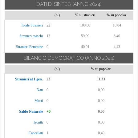
DATI DI SINTESI
(ANNO 2024)
(n.)
% su stranieri
% su popolaz.
Totale Stranieri
22
100,00
10,84
Stranieri maschi
13
59,09
6,40
Stranieri Femmine
9
40,91
4,43
BILANCIO DEMOGRAFICO
(ANNO 2024)
(n.)
% su popolaz.
Stranieri al 1 gen.
23
11,33
Nati
0
0,00
Morti
0
0,00
Saldo Naturale
+0
0,00
Iscritti
0
0,00
Cancellati
1
0,49