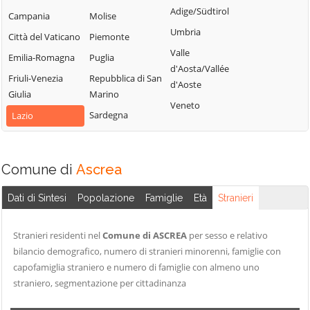
Cittaducale
Sabino
Adige/Südtirol
Torri in Sabina
Campania
Molise
Cittareale
Montenero
Umbria
Torricella in
Città del Vaticano
Piemonte
Sabino
Collalto Sabino
Sabina
Valle
Emilia-Romagna
Puglia
Montopoli di
Colle di Tora
d'Aosta/Vallée
Turania
Sabina
Friuli-Venezia
Repubblica di San
Collegiove
d'Aoste
Vacone
Giulia
Marino
Morro Reatino
Collevecchio
Veneto
Varco Sabino
Sardegna
Lazio
Nespolo
Colli sul Velino
Orvinio
Concerviano
Paganico Sabino
Configni
Comune di
Ascrea
Pescorocchiano
Contigliano
Dati di Sintesi
Popolazione
Famiglie
Età
Stranieri
Petrella Salto
Stranieri residenti nel
Comune di ASCREA
per sesso e relativo
bilancio demografico, numero di stranieri minorenni, famiglie con
capofamiglia straniero e numero di famiglie con almeno uno
straniero, segmentazione per cittadinanza