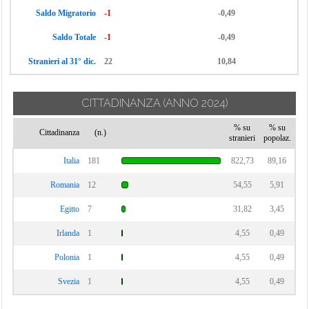
Saldo Migratorio
-1
-0,49
Saldo Totale
-1
-0,49
Stranieri al 31° dic.
22
10,84
CITTADINANZA
(ANNO 2024)
% su
% su
Cittadinanza
(n.)
stranieri
popolaz.
Italia
181
822,73
89,16
Romania
12
54,55
5,91
Egitto
7
31,82
3,45
Irlanda
1
4,55
0,49
Polonia
1
4,55
0,49
Svezia
1
4,55
0,49