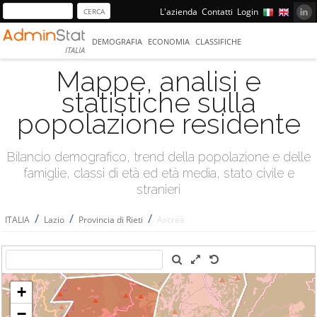
L'azienda
Contatti
Login
DEMOGRAFIA
ECONOMIA
CLASSIFICHE
ITALIA
Mappe, analisi e
statistiche sulla
popolazione residente
Bilancio demografico, trend della popolazione e delle
famiglie, classi di età ed età media, stato civile e
stranieri
/
/
/
ITALIA
Lazio
Provincia di Rieti
Ascrea