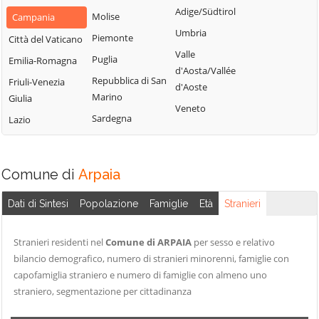
San Nazzaro
Castelpoto
Adige/Südtirol
Val Fortore
Molise
Campania
San Nicola
Castelvenere
Umbria
Montesarchio
Piemonte
Città del Vaticano
Manfredi
Castelvetere in
Valle
Morcone
Puglia
Emilia-Romagna
San Salvatore
Val Fortore
d'Aosta/Vallée
Paduli
Repubblica di San
Telesino
Friuli-Venezia
d'Aoste
Cautano
Marino
Giulia
Pago Veiano
Sant'Agata de'
Veneto
Ceppaloni
Sardegna
Goti
Lazio
Pannarano
Cerreto Sannita
Sant'Angelo a
Paolisi
Circello
Cupolo
Paupisi
Comune di
Arpaia
Colle Sannita
Sant'Arcangelo
Pesco Sannita
Trimonte
Cusano Mutri
Dati di Sintesi
Popolazione
Famiglie
Età
Stranieri
Pietraroja
Santa Croce del
Pietrelcina
Sannio
Stranieri residenti nel
Comune di ARPAIA
per sesso e relativo
Sassinoro
bilancio demografico, numero di stranieri minorenni, famiglie con
Solopaca
capofamiglia straniero e numero di famiglie con almeno uno
straniero, segmentazione per cittadinanza
Telese Terme
Tocco Caudio