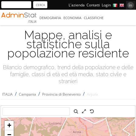
L'azienda
Contatti
Login
DEMOGRAFIA
ECONOMIA
CLASSIFICHE
ITALIA
Mappe, analisi e
statistiche sulla
popolazione residente
Bilancio demografico, trend della popolazione e delle
famiglie, classi di età ed età media, stato civile e
stranieri
/
/
/
ITALIA
Campania
Provincia di Benevento
Arpaia