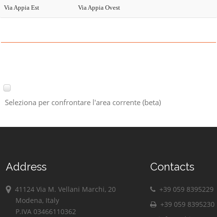
Via Appia Est
Via Appia Ovest
Seleziona per confrontare l'area corrente (beta)
Address
Contacts
41124 Via M. Vellani Marchi, 20
+39 059 8395229
Modena, Italy
+39 059 8395230
P.IVA 03466110362