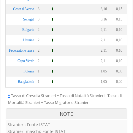
Costa d'Avorio
3
3,16
0,15
Senegal
3
3,16
0,15
Bulgaria
2
2,11
0,10
Ucraina
2
2,11
0,10
Federazione russa
2
2,11
0,10
Capo Verde
2
2,11
0,10
Polonia
1
1,05
0,05
Bangladesh
1
1,05
0,05
^
Tasso di Crescita Stranieri = Tasso di Natalità Stranieri - Tasso di
Mortalità Stranieri + Tasso Migratorio Stranieri
NOTE
Stranieri: Fonte ISTAT
Stranieri maschi: Fonte ISTAT