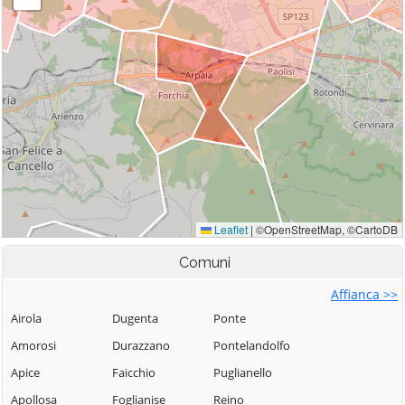
Comuni
Affianca >>
Airola
Dugenta
Ponte
Amorosi
Durazzano
Pontelandolfo
Apice
Faicchio
Puglianello
Apollosa
Foglianise
Reino