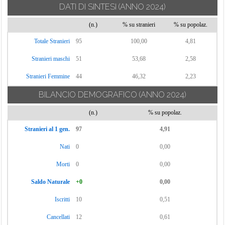
DATI DI SINTESI
(ANNO 2024)
Torrecuso
(n.)
% su stranieri
% su popolaz.
Vitulano
Totale Stranieri
95
100,00
4,81
Stranieri maschi
51
53,68
2,58
Stranieri Femmine
44
46,32
2,23
BILANCIO DEMOGRAFICO
(ANNO 2024)
(n.)
% su popolaz.
Stranieri al 1 gen.
97
4,91
Nati
0
0,00
Morti
0
0,00
Saldo Naturale
+0
0,00
Iscritti
10
0,51
Cancellati
12
0,61