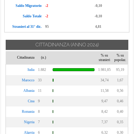
Saldo Migratorio
-2
-0,10
Saldo Totale
-2
-0,10
Stranieri al 31° dic.
95
4,81
CITTADINANZA
(ANNO 2024)
% su
% su
Cittadinanza
(n.)
stranieri
popolaz.
Italia
1.882
1.981,05
95,19
Marocco
33
34,74
1,67
Albania
11
11,58
0,56
Cina
9
9,47
0,46
Romania
8
8,42
0,40
Nigeria
7
7,37
0,35
Algeria
6
6,32
0,30