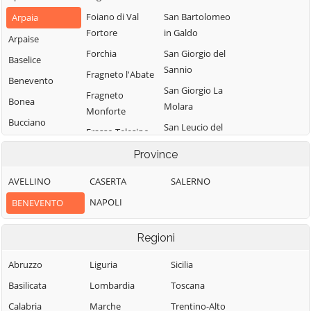
Foiano di Val
San Bartolomeo
Arpaia
Fortore
in Galdo
Arpaise
Forchia
San Giorgio del
Baselice
Sannio
Fragneto l'Abate
Benevento
San Giorgio La
Fragneto
Bonea
Molara
Monforte
Bucciano
San Leucio del
Frasso Telesino
Buonalbergo
Sannio
Ginestra degli
Province
Calvi
San Lorenzello
Schiavoni
AVELLINO
CASERTA
SALERNO
Campolattaro
San Lorenzo
Guardia
Maggiore
NAPOLI
BENEVENTO
Campoli del
Sanframondi
Monte Taburno
San Lupo
Limatola
Regioni
Casalduni
San Marco dei
Melizzano
Cavoti
Castelfranco in
Abruzzo
Liguria
Sicilia
Moiano
Miscano
San Martino
Basilicata
Lombardia
Toscana
Molinara
Sannita
Castelpagano
Calabria
Marche
Trentino-Alto
Montefalcone di