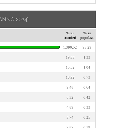
ANNO 2024)
% su
% su
stranieri
popolaz.
1.390,52
93,29
19,83
1,33
15,52
1,04
10,92
0,73
9,48
0,64
6,32
0,42
4,89
0,33
3,74
0,25
2,87
0,19