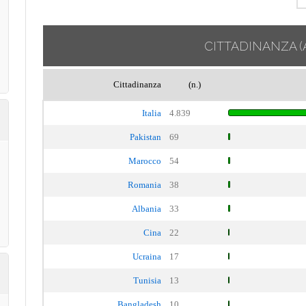
CITTADINANZA
(
Cittadinanza
(n.)
Italia
4.839
Pakistan
69
Marocco
54
Romania
38
Albania
33
Cina
22
Ucraina
17
Tunisia
13
Bangladesh
10