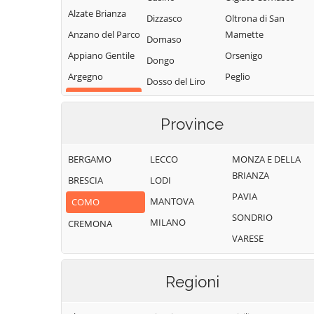
Alzate Brianza
Dizzasco
Oltrona di San
Anzano del Parco
Mamette
Domaso
Appiano Gentile
Orsenigo
Dongo
Argegno
Peglio
Dosso del Liro
Pianello del Lario
Arosio
Erba
Pigra
Asso
Province
Eupilio
Plesio
Barni
Faggeto Lario
BERGAMO
LECCO
MONZA E DELLA
Pognana Lario
Bellagio
Faloppio
BRIANZA
BRESCIA
LODI
Ponna
Bene Lario
Fenegrò
PAVIA
MANTOVA
COMO
Ponte Lambro
Beregazzo con
Figino Serenza
SONDRIO
Figliaro
MILANO
CREMONA
Porlezza
Fino Mornasco
VARESE
Binago
Proserpio
Garzeno
Bizzarone
Pusiano
Gera Lario
Regioni
Blessagno
Rezzago
Grandate
Blevio
Rodero
Grandola ed Uniti