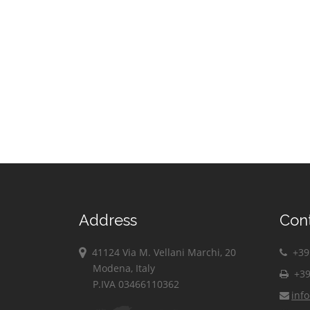
Montemezzo
Vertemate con
Cirimido
Minoprio
Claino con
Villa Guardia
Osteno
Zelbio
Colonno
Address
Con
41124 Via M. Vellani Marchi, 20
+39 
Modena, Italy
+39
P.IVA 03466110362
inf