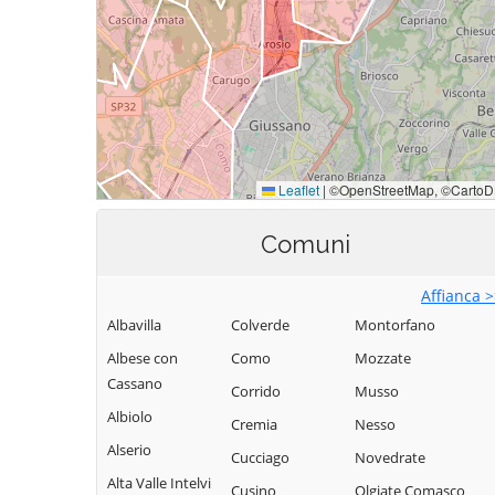
Comuni
Affianca 
Albavilla
Colverde
Montorfano
Albese con
Como
Mozzate
Cassano
Corrido
Musso
Albiolo
Cremia
Nesso
Alserio
Cucciago
Novedrate
Alta Valle Intelvi
Cusino
Olgiate Comasco