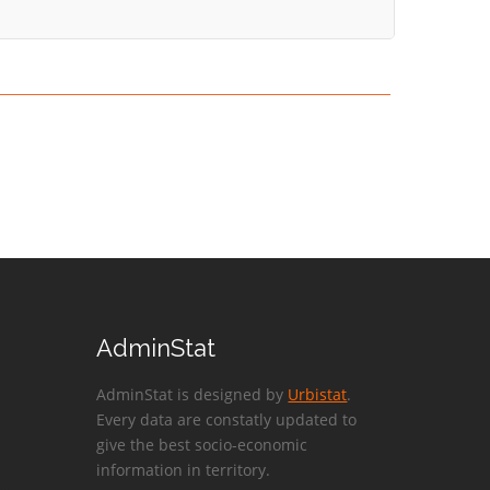
AdminStat
AdminStat is designed by
Urbistat
.
Every data are constatly updated to
give the best socio-economic
information in territory.