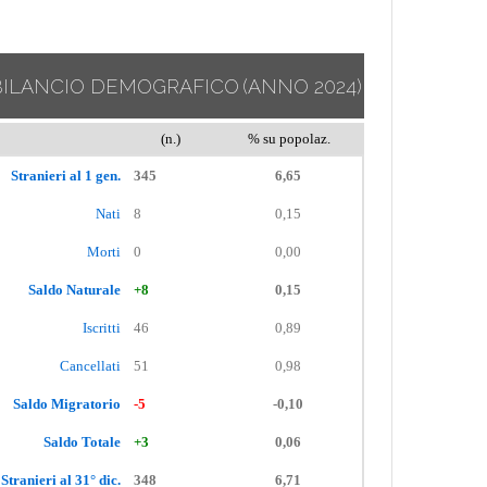
BILANCIO DEMOGRAFICO
(ANNO 2024)
(n.)
% su popolaz.
Stranieri al 1 gen.
345
6,65
Nati
8
0,15
Morti
0
0,00
Saldo Naturale
+8
0,15
Iscritti
46
0,89
Cancellati
51
0,98
Saldo Migratorio
-5
-0,10
Saldo Totale
+3
0,06
Stranieri al 31° dic.
348
6,71