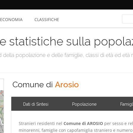
ECONOMIA
CLASSIFICHE
e statistiche sulla popol
della popolazione e delle famiglie, classi di età ed età me
Comune di
Arosio
Dati di Sintesi
Popolazione
Famigl
Stranieri residenti nel
Comune di AROSIO
per sesso e rel
minorenni, famiglie con capofamiglia straniero e numero 