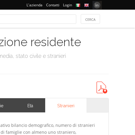
L'azienda
Contatti
Login
azione residente
dia, stato civile e stranieri
Stranieri
ie
Età
ativo bilancio demografico, numero di stranieri
di famiglie con almeno uno straniero,