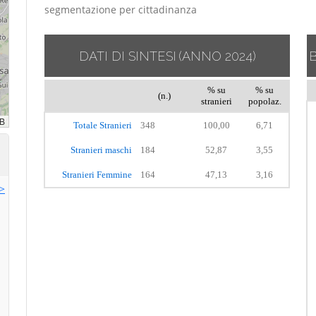
segmentazione per cittadinanza
DATI DI SINTESI
(ANNO 2024)
% su
% su
(n.)
stranieri
popolaz.
Totale Stranieri
348
100,00
6,71
Stranieri maschi
184
52,87
3,55
Stranieri Femmine
164
47,13
3,16
>>