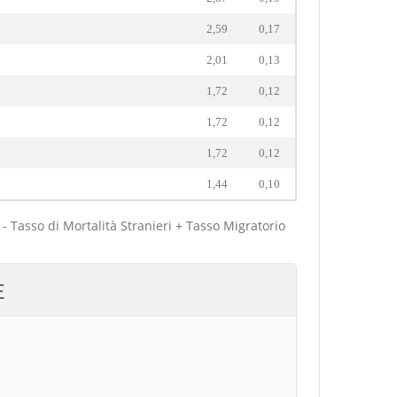
2,59
0,17
2,01
0,13
1,72
0,12
1,72
0,12
1,72
0,12
1,44
0,10
 - Tasso di Mortalità Stranieri + Tasso Migratorio
E