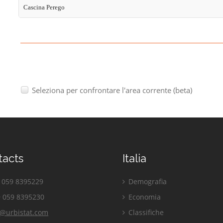
Cascina Perego
Seleziona per confrontare l'area corrente (beta)
tacts
Italia
059 8395229
Demografia
 059 8395230
Economia
o@urbistat.com
Classifiche