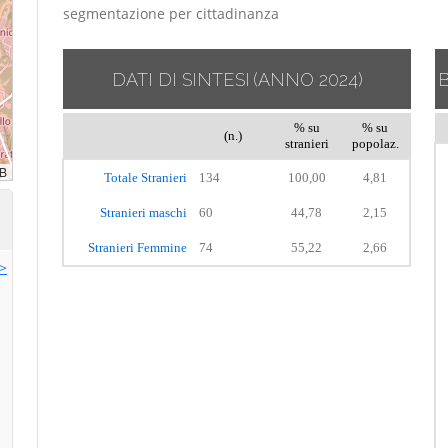
segmentazione per cittadinanza
DATI DI SINTESI
(ANNO 2024)
% su
% su
(n.)
stranieri
popolaz.
Totale Stranieri
134
100,00
4,81
Stranieri maschi
60
44,78
2,15
Stranieri Femmine
74
55,22
2,66
>>