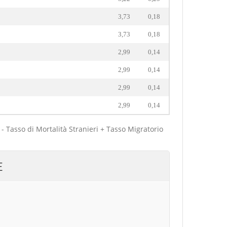
3,73
0,18
3,73
0,18
2,99
0,14
2,99
0,14
2,99
0,14
2,99
0,14
 - Tasso di Mortalità Stranieri + Tasso Migratorio
E