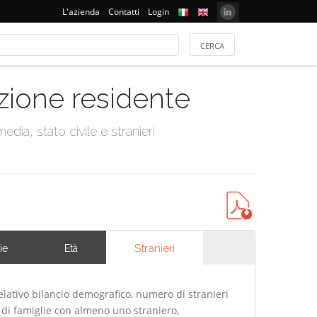
L'azienda
Contatti
Login
azione residente
dia, stato civile e stranieri
Stranieri
ie
Età
elativo bilancio demografico, numero di stranieri
di famiglie con almeno uno straniero,