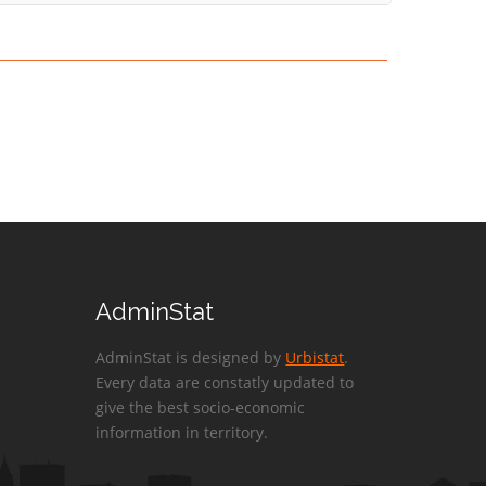
AdminStat
AdminStat is designed by
Urbistat
.
Every data are constatly updated to
give the best socio-economic
information in territory.