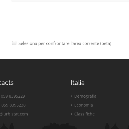
Seleziona per confrontare l'area corrente (beta)
tacts
Italia
059 8395229
Demografia
 059 8395230
Economia
o@urbistat.com
Classifiche