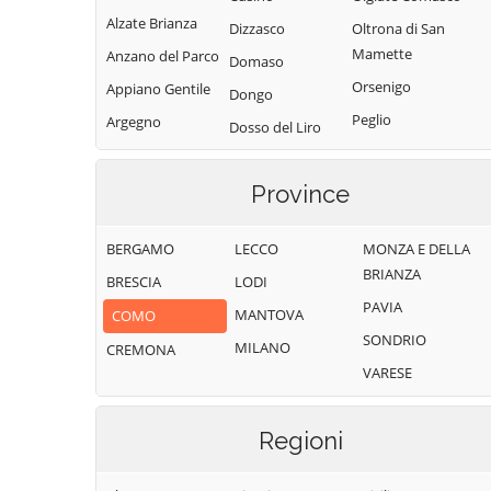
Alzate Brianza
Dizzasco
Oltrona di San
Mamette
Anzano del Parco
Domaso
Orsenigo
Appiano Gentile
Dongo
Peglio
Argegno
Dosso del Liro
Pianello del Lario
Arosio
Erba
Pigra
Asso
Province
Eupilio
Plesio
Barni
Faggeto Lario
BERGAMO
LECCO
MONZA E DELLA
Pognana Lario
Bellagio
Faloppio
BRIANZA
BRESCIA
LODI
Ponna
Bene Lario
Fenegrò
PAVIA
MANTOVA
COMO
Ponte Lambro
Beregazzo con
Figino Serenza
SONDRIO
Figliaro
MILANO
CREMONA
Porlezza
Fino Mornasco
VARESE
Binago
Proserpio
Garzeno
Bizzarone
Pusiano
Gera Lario
Regioni
Blessagno
Rezzago
Grandate
Blevio
Rodero
Grandola ed Uniti