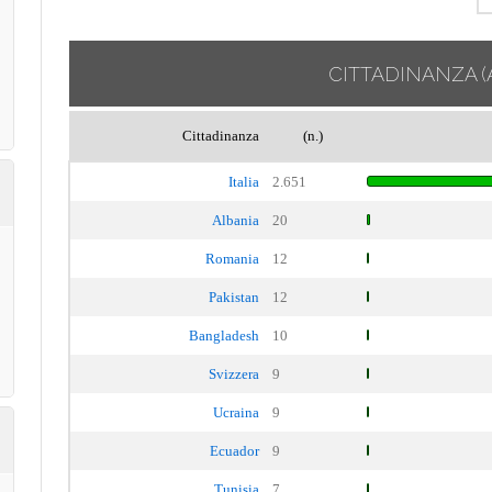
CITTADINANZA
(
Cittadinanza
(n.)
Italia
2.651
Albania
20
Romania
12
Pakistan
12
Bangladesh
10
Svizzera
9
Ucraina
9
Ecuador
9
Tunisia
7