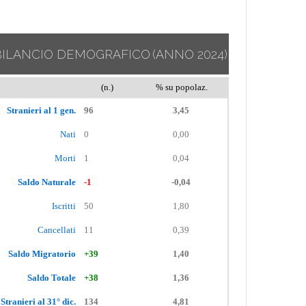
BILANCIO DEMOGRAFICO
(ANNO 2024)
(n.)
% su popolaz.
Stranieri al 1 gen.
96
3,45
Nati
0
0,00
Morti
1
0,04
Saldo Naturale
-1
-0,04
Iscritti
50
1,80
Cancellati
11
0,39
Saldo Migratorio
+39
1,40
Saldo Totale
+38
1,36
Stranieri al 31° dic.
134
4,81