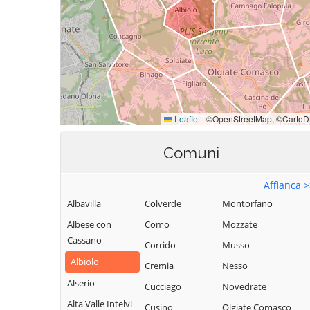
Comuni
Affianca 
Albavilla
Colverde
Montorfano
Albese con
Como
Mozzate
Cassano
Corrido
Musso
Albiolo
Cremia
Nesso
Alserio
Cucciago
Novedrate
Alta Valle Intelvi
Cusino
Olgiate Comasco