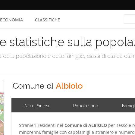
ECONOMIA
CLASSIFICHE
e statistiche sulla popol
della popolazione e delle famiglie, classi di età ed età me
Comune di
Albiolo
Dati di Sintesi
Popolazione
Famigl
Stranieri residenti nel
Comune di ALBIOLO
per sesso e r
minorenni, famiglie con capofamiglia straniero e numero 