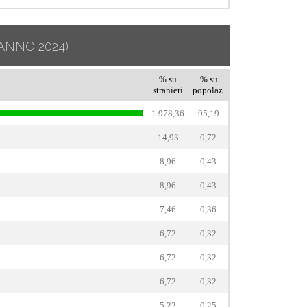
ANNO 2024)
% su
% su
stranieri
popolaz.
1.978,36
95,19
14,93
0,72
8,96
0,43
8,96
0,43
7,46
0,36
6,72
0,32
6,72
0,32
6,72
0,32
5,22
0,25