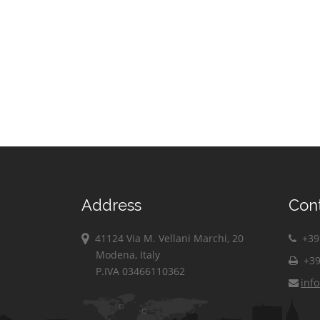
Montemezzo
Vertemate con
Cirimido
Minoprio
Claino con
Villa Guardia
Osteno
Zelbio
Colonno
Address
Con
41124 Via M. Vellani Marchi, 20
+39 
Modena, Italy
+39
P.IVA 03466110362
inf