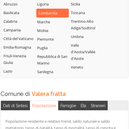
Sordio
Vidardo
Abruzzo
Liguria
Sicilia
Lombardo
Tavazzano con
Cavenago d'Adda
Basilicata
Toscana
Lombardia
Mulazzano
Villavesco
Cervignano
Calabria
Trentino-Alto
Marche
Terranova dei
d'Adda
Adige/Südtirol
Campania
Molise
Passerini
Codogno
Umbria
Città del Vaticano
Piemonte
Turano
Comazzo
Valle
Emilia-Romagna
Puglia
Lodigiano
d'Aosta/Vallée
Cornegliano
Friuli-Venezia
Repubblica di San
Valera Fratta
d'Aoste
Laudense
Giulia
Marino
Villanova del
Veneto
Lazio
Sardegna
Sillaro
Zelo Buon
Persico
Comune di
Valera fratta
Dati di Sintesi
Popolazione
Famiglie
Età
Stranieri
Popolazione residente e relativo trend, saldo naturale e saldo
migratorio, tasso di natalità, tasso di mortalità, tasso di crescita e