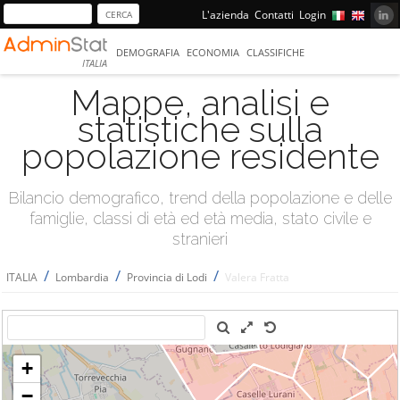
L'azienda
Contatti
Login
DEMOGRAFIA
ECONOMIA
CLASSIFICHE
ITALIA
Mappe, analisi e
statistiche sulla
popolazione residente
Bilancio demografico, trend della popolazione e delle
famiglie, classi di età ed età media, stato civile e
stranieri
/
/
/
ITALIA
Lombardia
Provincia di Lodi
Valera Fratta