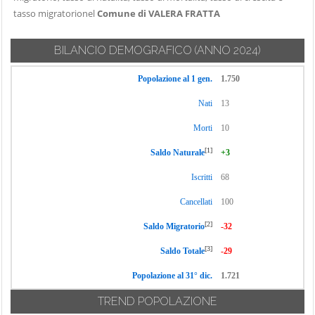
tasso migratorionel
Comune di VALERA FRATTA
BILANCIO DEMOGRAFICO
(ANNO 2024)
Popolazione al 1 gen.
1.750
Nati
13
Morti
10
[1]
Saldo Naturale
+3
Iscritti
68
Cancellati
100
[2]
Saldo Migratorio
-32
[3]
Saldo Totale
-29
Popolazione al 31° dic.
1.721
TREND POPOLAZIONE