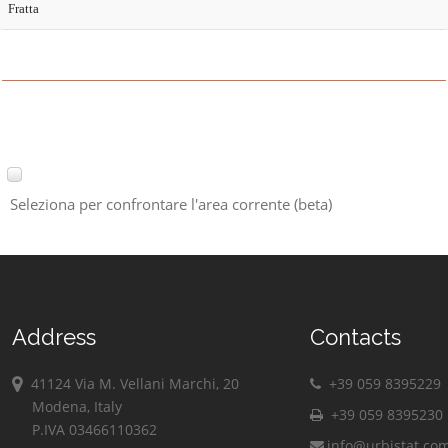
Fratta
Seleziona per confrontare l'area corrente (beta)
Address
Contacts
41124 Via M. Vellani Marchi, 20
+39 059 8395229
Modena, Italy
+39 059 8395230
P.IVA 03466110362
info@urbistat.co