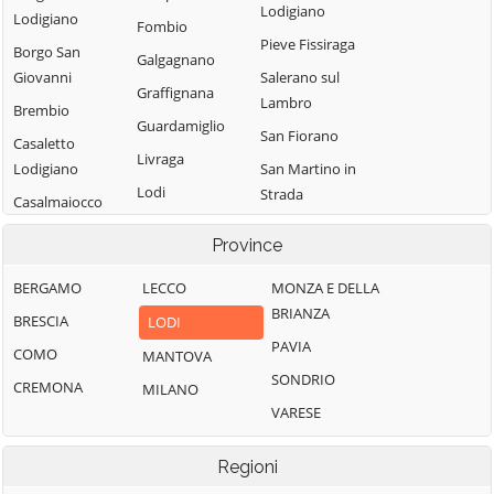
Lodigiano
Lodigiano
Fombio
Pieve Fissiraga
Borgo San
Galgagnano
Giovanni
Salerano sul
Graffignana
Lambro
Brembio
Guardamiglio
San Fiorano
Casaletto
Livraga
Lodigiano
San Martino in
Lodi
Strada
Casalmaiocco
Lodi Vecchio
San Rocco al
Casalpusterlengo
Province
Porto
Maccastorna
Caselle Landi
Sant'Angelo
BERGAMO
LECCO
MONZA E DELLA
Mairago
Caselle Lurani
Lodigiano
BRIANZA
BRESCIA
LODI
Maleo
Castelgerundo
Santo Stefano
PAVIA
COMO
MANTOVA
Marudo
Castelnuovo
Lodigiano
SONDRIO
CREMONA
MILANO
Massalengo
Bocca d'Adda
Secugnago
VARESE
Meleti
Castiglione
Senna Lodigiana
d'Adda
Merlino
Regioni
Somaglia
Castiraga
Montanaso