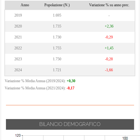
Anno
Popolazione (N.)
Variazione % su anno prec.
2019
1.695
-
2020
1.735
+2,36
2021
1.730
-0,29
2022
1.755
+1,45
2023
1.750
-0,28
2024
1.721
-1,66
Variazione % Media Annua (2019/2024):
+0,30
Variazione % Media Annua (2021/2024):
-0,17
BILANCIO DEMOGRAFICO