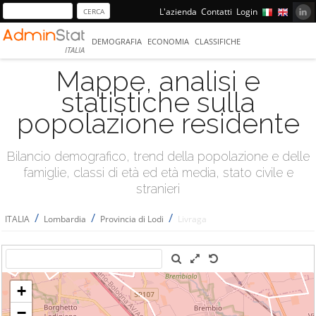
L'azienda
Contatti
Login
DEMOGRAFIA
ECONOMIA
CLASSIFICHE
ITALIA
Mappe, analisi e
statistiche sulla
popolazione residente
Bilancio demografico, trend della popolazione e delle
famiglie, classi di età ed età media, stato civile e
stranieri
/
/
/
ITALIA
Lombardia
Provincia di Lodi
Livraga