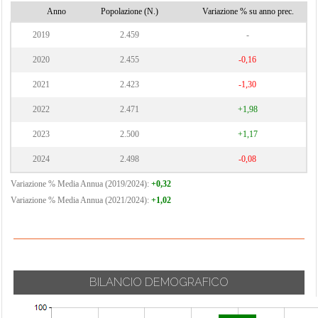
Anno
Popolazione (N.)
Variazione % su anno prec.
2019
2.459
-
2020
2.455
-0,16
2021
2.423
-1,30
2022
2.471
+1,98
2023
2.500
+1,17
2024
2.498
-0,08
Variazione % Media Annua (2019/2024):
+0,32
Variazione % Media Annua (2021/2024):
+1,02
BILANCIO DEMOGRAFICO