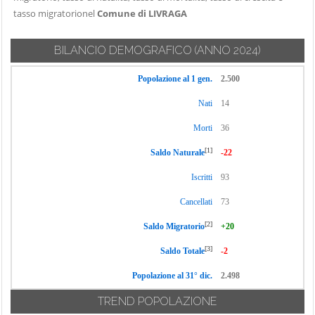
tasso migratorionel
Comune di LIVRAGA
BILANCIO DEMOGRAFICO
(ANNO 2024)
Popolazione al 1 gen.
2.500
Nati
14
Morti
36
[1]
Saldo Naturale
-22
Iscritti
93
Cancellati
73
[2]
Saldo Migratorio
+20
[3]
Saldo Totale
-2
Popolazione al 31° dic.
2.498
TREND POPOLAZIONE