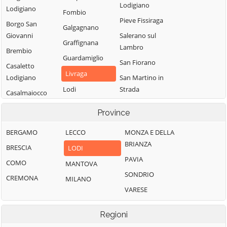
Lodigiano
Lodigiano
Fombio
Pieve Fissiraga
Borgo San
Galgagnano
Giovanni
Salerano sul
Graffignana
Lambro
Brembio
Guardamiglio
San Fiorano
Casaletto
Livraga
Lodigiano
San Martino in
Lodi
Strada
Casalmaiocco
Lodi Vecchio
San Rocco al
Casalpusterlengo
Province
Porto
Maccastorna
Caselle Landi
Sant'Angelo
BERGAMO
LECCO
MONZA E DELLA
Mairago
Caselle Lurani
Lodigiano
BRIANZA
BRESCIA
LODI
Maleo
Castelgerundo
Santo Stefano
PAVIA
COMO
MANTOVA
Marudo
Castelnuovo
Lodigiano
SONDRIO
CREMONA
MILANO
Bocca d'Adda
Massalengo
Secugnago
VARESE
Castiglione
Meleti
Senna Lodigiana
d'Adda
Merlino
Regioni
Somaglia
Castiraga
Montanaso