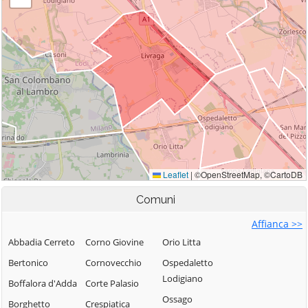
Comuni
Affianca >>
Abbadia Cerreto
Corno Giovine
Orio Litta
Bertonico
Cornovecchio
Ospedaletto
Lodigiano
Boffalora d'Adda
Corte Palasio
Ossago
Borghetto
Crespiatica