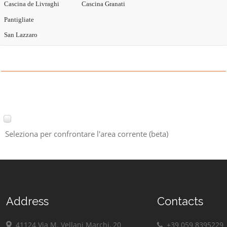
Cascina de Livraghi
Cascina Granati
Pantigliate
San Lazzaro
Seleziona per confrontare l'area corrente (beta)
Address
Contacts
41124 Via M. Vellani Marchi, 20
+39 059 8395229