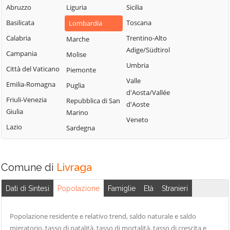
Sordio
Vidardo
Abruzzo
Liguria
Sicilia
Lombardo
Tavazzano con
Cavenago d'Adda
Basilicata
Toscana
Lombardia
Mulazzano
Villavesco
Cervignano
Calabria
Trentino-Alto
Marche
Terranova dei
d'Adda
Adige/Südtirol
Campania
Molise
Passerini
Codogno
Umbria
Città del Vaticano
Piemonte
Turano
Comazzo
Valle
Emilia-Romagna
Puglia
Lodigiano
d'Aosta/Vallée
Cornegliano
Friuli-Venezia
Repubblica di San
Valera Fratta
d'Aoste
Laudense
Giulia
Marino
Villanova del
Veneto
Lazio
Sardegna
Sillaro
Zelo Buon
Persico
Comune di
Livraga
Dati di Sintesi
Popolazione
Famiglie
Età
Stranieri
Popolazione residente e relativo trend, saldo naturale e saldo
migratorio, tasso di natalità, tasso di mortalità, tasso di crescita e