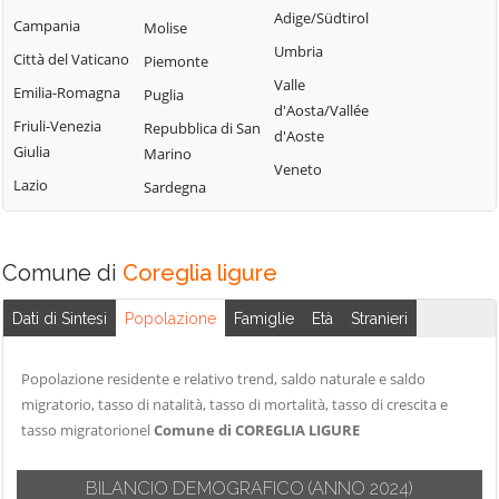
Tribogna
Adige/Südtirol
Coreglia Ligure
Campania
Molise
Pieve Ligure
Uscio
Umbria
Crocefieschi
Città del Vaticano
Piemonte
Portofino
Valbrevenna
Valle
Davagna
Emilia-Romagna
Puglia
Propata
Vobbia
d'Aosta/Vallée
Fascia
Friuli-Venezia
Repubblica di San
Rapallo
d'Aoste
Zoagli
Giulia
Marino
Favale di Malvaro
Veneto
Lazio
Sardegna
Comune di
Coreglia ligure
Dati di Sintesi
Popolazione
Famiglie
Età
Stranieri
Popolazione residente e relativo trend, saldo naturale e saldo
migratorio, tasso di natalità, tasso di mortalità, tasso di crescita e
tasso migratorionel
Comune di COREGLIA LIGURE
BILANCIO DEMOGRAFICO
(ANNO 2024)