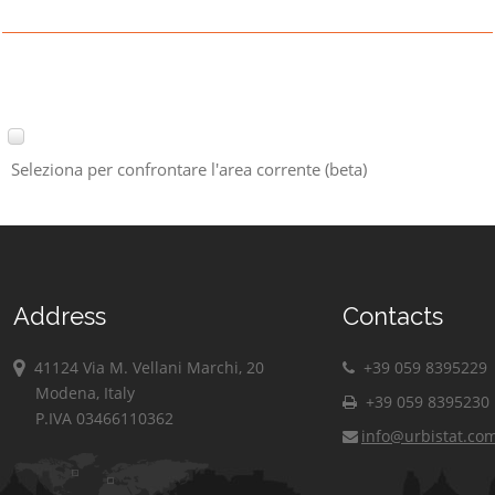
Seleziona per confrontare l'area corrente (beta)
Address
Contacts
41124 Via M. Vellani Marchi, 20
+39 059 8395229
Modena, Italy
+39 059 8395230
P.IVA 03466110362
info@urbistat.co