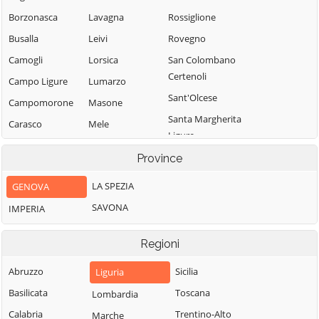
Borzonasca
Lavagna
Rossiglione
Busalla
Leivi
Rovegno
Camogli
Lorsica
San Colombano
Certenoli
Campo Ligure
Lumarzo
Sant'Olcese
Campomorone
Masone
Santa Margherita
Carasco
Mele
Ligure
Casarza Ligure
Mezzanego
Santo Stefano
Province
Casella
Mignanego
d'Aveto
LA SPEZIA
GENOVA
Castiglione
Moconesi
Savignone
Chiavarese
SAVONA
IMPERIA
Moneglia
Serra Riccò
Ceranesi
Montebruno
Sestri Levante
Regioni
Chiavari
Montoggio
Sori
Cicagna
Abruzzo
Sicilia
Liguria
Ne
Tiglieto
Cogoleto
Basilicata
Toscana
Lombardia
Neirone
Torriglia
Cogorno
Calabria
Trentino-Alto
Marche
Orero