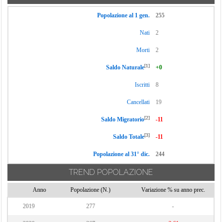
Popolazione al 1 gen.
255
Nati
2
Morti
2
[1]
Saldo Naturale
+0
Iscritti
8
Cancellati
19
[2]
Saldo Migratorio
-11
[3]
Saldo Totale
-11
Popolazione al 31° dic.
244
TREND POPOLAZIONE
Anno
Popolazione (N.)
Variazione % su anno prec.
2019
277
-