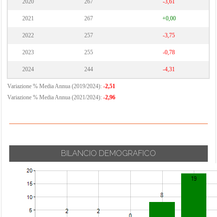
2020
267
-3,61
2021
267
+0,00
2022
257
-3,75
2023
255
-0,78
2024
244
-4,31
Variazione % Media Annua (2019/2024):
-2,51
Variazione % Media Annua (2021/2024):
-2,96
BILANCIO DEMOGRAFICO