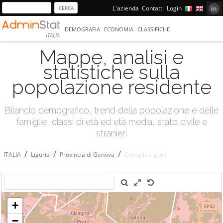
L'azienda
Contatti
Login
DEMOGRAFIA
ECONOMIA
CLASSIFICHE
ITALIA
Mappe, analisi e
statistiche sulla
popolazione residente
Bilancio demografico, trend della popolazione e delle
famiglie, classi di età ed età media, stato civile e
stranieri
/
/
/
ITALIA
Liguria
Provincia di Genova
Coreglia Ligure