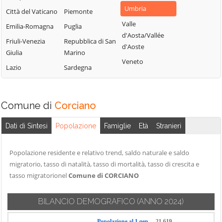
Valfabbrica
Deruta
Umbria
Città del Vaticano
Piemonte
Panicale
Vallo di Nera
Foligno
Valle
Emilia-Romagna
Puglia
Passignano sul
Valtopina
Fossato di Vico
d'Aosta/Vallée
Trasimeno
Friuli-Venezia
Repubblica di San
d'Aoste
Fratta Todina
Giulia
Marino
Perugia
Veneto
Lazio
Sardegna
Piegaro
Comune di
Corciano
Dati di Sintesi
Popolazione
Famiglie
Età
Stranieri
Popolazione residente e relativo trend, saldo naturale e saldo
migratorio, tasso di natalità, tasso di mortalità, tasso di crescita e
tasso migratorionel
Comune di CORCIANO
BILANCIO DEMOGRAFICO
(ANNO 2024)
Popolazione al 1 gen.
21.619