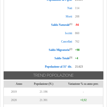
Nati
114
Morti
208
[1]
Saldo Naturale
-94
Iscritti
860
Cancellati
762
[2]
Saldo Migratorio
+98
[3]
Saldo Totale
+4
Popolazione al 31° dic.
21.623
TREND POPOLAZIONE
Anno
Popolazione (N.)
Variazione % su anno prec.
2019
21.196
-
2020
21.391
+0,92