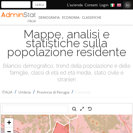
L'azienda
Contatti
Login
DEMOGRAFIA
ECONOMIA
CLASSIFICHE
ITALIA
Mappe, analisi e
statistiche sulla
popolazione residente
Bilancio demografico, trend della popolazione e delle
famiglie, classi di età ed età media, stato civile e
stranieri
/
/
/
ITALIA
Umbria
Provincia di Perugia
Corciano