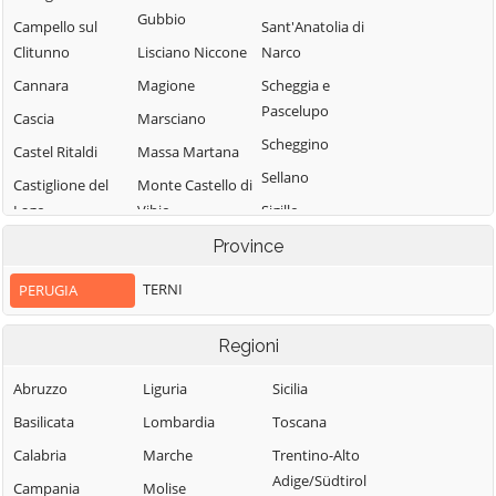
Gubbio
Campello sul
Sant'Anatolia di
Clitunno
Lisciano Niccone
Narco
Cannara
Magione
Scheggia e
Pascelupo
Cascia
Marsciano
Scheggino
Castel Ritaldi
Massa Martana
Sellano
Castiglione del
Monte Castello di
Lago
Vibio
Sigillo
Cerreto di
Monte Santa
Spello
Province
Spoleto
Maria Tiberina
Spoleto
TERNI
PERUGIA
Citerna
Montefalco
Todi
Città della Pieve
Monteleone di
Torgiano
Regioni
Spoleto
Città di Castello
Trevi
Abruzzo
Liguria
Sicilia
Montone
Collazzone
Tuoro sul
Basilicata
Lombardia
Toscana
Nocera Umbra
Trasimeno
Corciano
Calabria
Marche
Trentino-Alto
Norcia
Umbertide
Costacciaro
Adige/Südtirol
Campania
Molise
Paciano