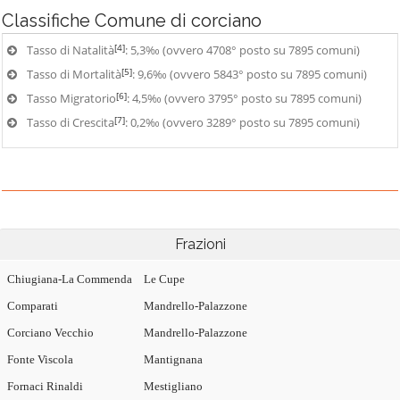
Classifiche
Comune di corciano
[4]
Tasso di Natalità
: 5,3‰ (ovvero 4708° posto su 7895 comuni)
[5]
Tasso di Mortalità
: 9,6‰ (ovvero 5843° posto su 7895 comuni)
[6]
Tasso Migratorio
: 4,5‰ (ovvero 3795° posto su 7895 comuni)
[7]
Tasso di Crescita
: 0,2‰ (ovvero 3289° posto su 7895 comuni)
Frazioni
Chiugiana-La Commenda
Le Cupe
Comparati
Mandrello-Palazzone
Corciano Vecchio
Mandrello-Palazzone
Fonte Viscola
Mantignana
Fornaci Rinaldi
Mestigliano