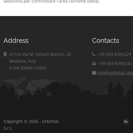
Seleziona per confrontare l'area corrente (beta)
Address
Contacts
41124 Via M. Vellani Marchi, 20
+39 059 8395229
Modena, Italy
+39 059 8395230
P.IVA 03466110362
info@urbistat.co
Copyright © 2026 - UrbiStat
S.r.l.