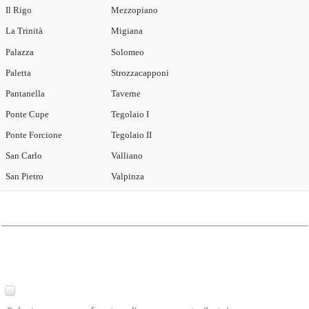
Il Rigo
Mezzopiano
La Trinità
Migiana
Palazza
Solomeo
Paletta
Strozzacapponi
Pantanella
Taverne
Ponte Cupe
Tegolaio I
Ponte Forcione
Tegolaio II
San Carlo
Valliano
San Pietro
Valpinza