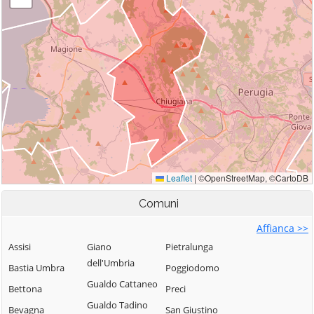
Comuni
Affianca >>
Assisi
Giano
Pietralunga
dell'Umbria
Bastia Umbra
Poggiodomo
Gualdo Cattaneo
Bettona
Preci
Gualdo Tadino
Bevagna
San Giustino