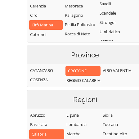
Savelli
Cerenzia
Mesoraca
Scandale
Cirò
Pallagorio
Strongoli
Petilia Policastro
Cirò Marina
Umbriatico
Rocca di Neto
Cotronei
Verzino
Province
CATANZARO
VIBO VALENTIA
CROTONE
COSENZA
REGGIO CALABRIA
Regioni
Abruzzo
Liguria
Sicilia
Basilicata
Lombardia
Toscana
Marche
Trentino-Alto
Calabria