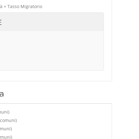
tà + Tasso Migratorio
E
a
muni)
 comuni)
omuni)
omuni)