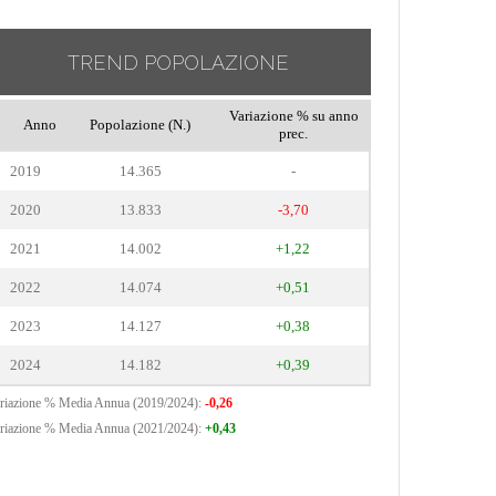
TREND POPOLAZIONE
Variazione % su anno
Anno
Popolazione (N.)
prec.
2019
14.365
-
2020
13.833
-3,70
2021
14.002
+1,22
2022
14.074
+0,51
2023
14.127
+0,38
2024
14.182
+0,39
riazione % Media Annua (2019/2024):
-0,26
riazione % Media Annua (2021/2024):
+0,43