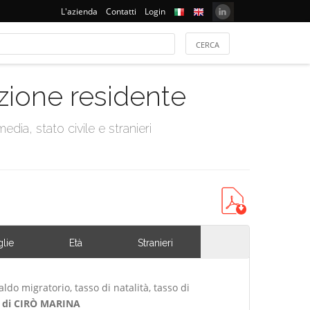
L'azienda
Contatti
Login
azione residente
dia, stato civile e stranieri
lie
Età
Stranieri
ldo migratorio, tasso di natalità, tasso di
di CIRÒ MARINA