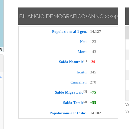
BILANCIO DEMOGRAFICO
(ANNO 2024)
Popolazione al 1 gen.
14.127
Nati
123
Morti
143
[1]
Saldo Naturale
-20
Iscritti
345
>>
Cancellati
270
[2]
Saldo Migratorio
+75
[3]
Saldo Totale
+55
Va
Va
Popolazione al 31° dic.
14.182