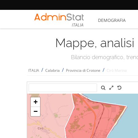
DEMOGRAFIA
ITALIA
Mappe, analisi 
Bilancio demografico, trend 
/
/
/
ITALIA
Calabria
Provincia di Crotone
Cirò Marina