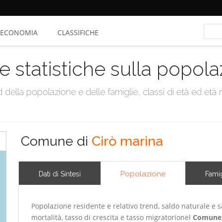
ECONOMIA
CLASSIFICHE
e statistiche sulla popol
della popolazione e delle famiglie, classi di età ed età me
Comune di
Cirò marina
Popolazione
Dati di Sintesi
Famig
Popolazione residente e relativo trend, saldo naturale e sa
mortalità, tasso di crescita e tasso migratorionel
Comune 