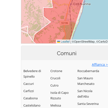
Comuni
Affianca 
Belvedere di
Crotone
Roccabernarda
Spinello
Crucoli
San Mauro
Caccuri
Marchesato
Cutro
Carfizzi
San Nicola
Isola di Capo
dell'Alto
Casabona
Rizzuto
Santa Severina
Castelsilano
Melissa