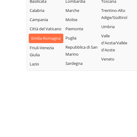
Castel San Pietro
Monghidoro
Basilicata
Lombardia
Toscana
Vergato
Terme
Monte San Pietro
Calabria
Marche
Trentino-Alto
Zola Predosa
Castello
Adige/Südtirol
Campania
Molise
d'Argile
Umbria
Città del Vaticano
Piemonte
Valle
Puglia
Emilia-Romagna
d'Aosta/Vallée
Repubblica di San
Friuli-Venezia
d'Aoste
Marino
Giulia
Veneto
Sardegna
Lazio