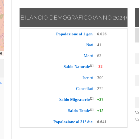
BILANCIO DEMOGRAFICO
(ANNO 2024)
Popolazione al 1 gen.
6.626
Nati
41
Morti
63
[1]
Saldo Naturale
-22
Iscritti
309
>>
Cancellati
272
[2]
Saldo Migratorio
+37
[3]
Saldo Totale
+15
Va
Va
Popolazione al 31° dic.
6.641