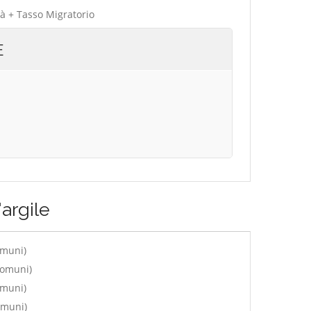
tà + Tasso Migratorio
E
argile
omuni)
comuni)
omuni)
omuni)