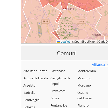
Comuni
Affianca 
Alto Reno Terme
Castenaso
Monterenzio
Anzola dell'Emilia
Castiglione dei
Monzuno
Pepoli
Argelato
Mordano
Crevalcore
Baricella
Ozzano
Dozza
dell'Emilia
Bentivoglio
Fontanelice
Pianoro
Bologna