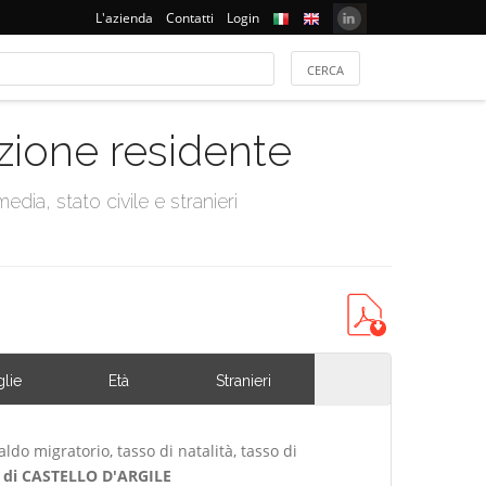
L'azienda
Contatti
Login
azione residente
dia, stato civile e stranieri
lie
Età
Stranieri
ldo migratorio, tasso di natalità, tasso di
di CASTELLO D'ARGILE