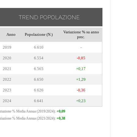
TREND POPOLAZIONE
Variazione % su anno
Anno
Popolazione (N.)
prec.
2019
6.610
-
2020
6.554
-0,85
2021
6.565
+0,17
2022
6.650
+1,29
2023
6.626
-0,36
2024
6.641
+0,23
riazione % Media Annua (2019/2024):
+0,09
riazione % Media Annua (2021/2024):
+0,38