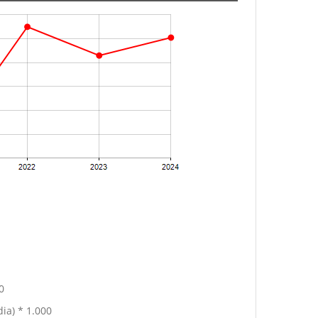
0
ia) * 1.000