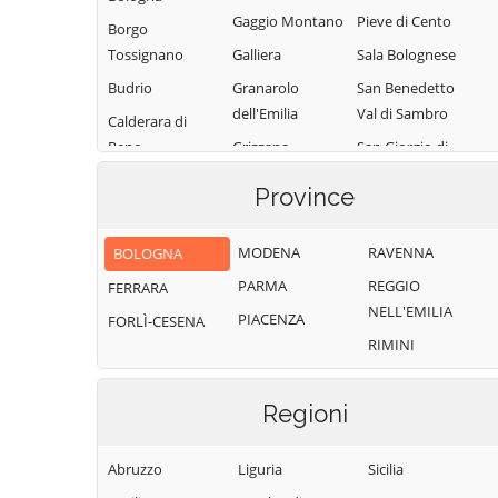
Gaggio Montano
Pieve di Cento
Borgo
Tossignano
Galliera
Sala Bolognese
Budrio
Granarolo
San Benedetto
dell'Emilia
Val di Sambro
Calderara di
Reno
Grizzana
San Giorgio di
Morandi
Piano
Camugnano
Province
Imola
San Giovanni in
Casalecchio di
Persiceto
Reno
Lizzano in
MODENA
RAVENNA
BOLOGNA
Belvedere
San Lazzaro di
Casalfiumanese
PARMA
REGGIO
FERRARA
Savena
Loiano
Castel d'Aiano
NELL'EMILIA
PIACENZA
FORLÌ-CESENA
San Pietro in
Malalbergo
Castel del Rio
RIMINI
Casale
Marzabotto
Castel di Casio
Sant'Agata
Medicina
Castel Guelfo di
Bolognese
Regioni
Bologna
Minerbio
Sasso Marconi
Castel Maggiore
Molinella
Abruzzo
Liguria
Sicilia
Valsamoggia