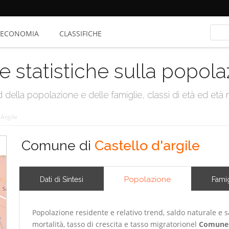
ECONOMIA
CLASSIFICHE
e statistiche sulla popol
della popolazione e delle famiglie, classi di età ed età me
'Argile
Comune di
Castello d'argile
Popolazione
Dati di Sintesi
Famig
Popolazione residente e relativo trend, saldo naturale e sa
mortalità, tasso di crescita e tasso migratorionel
Comune 