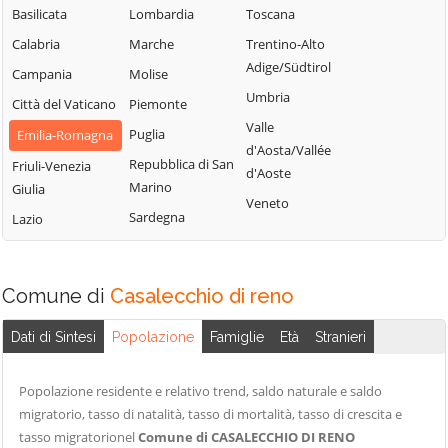
Bologna
Sasso Marconi
Basilicata
Lombardia
Toscana
Molinella
Castel Maggiore
Valsamoggia
Calabria
Marche
Trentino-Alto
Monghidoro
Castel San Pietro
Vergato
Adige/Südtirol
Campania
Molise
Terme
Monte San Pietro
Zola Predosa
Umbria
Città del Vaticano
Piemonte
Castello d'Argile
Valle
Puglia
Emilia-Romagna
d'Aosta/Vallée
Repubblica di San
Friuli-Venezia
d'Aoste
Marino
Giulia
Veneto
Sardegna
Lazio
Comune di
Casalecchio di reno
Dati di Sintesi
Popolazione
Famiglie
Età
Stranieri
Popolazione residente e relativo trend, saldo naturale e saldo
migratorio, tasso di natalità, tasso di mortalità, tasso di crescita e
tasso migratorionel
Comune di CASALECCHIO DI RENO