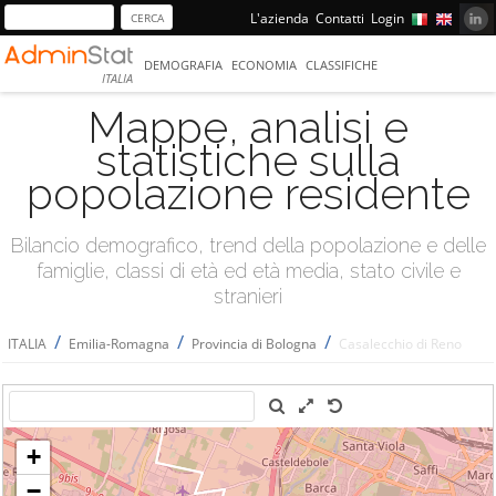
L'azienda
Contatti
Login
DEMOGRAFIA
ECONOMIA
CLASSIFICHE
ITALIA
Mappe, analisi e
statistiche sulla
popolazione residente
Bilancio demografico, trend della popolazione e delle
famiglie, classi di età ed età media, stato civile e
stranieri
/
/
/
ITALIA
Emilia-Romagna
Provincia di Bologna
Casalecchio di Reno