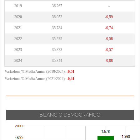
2019
36.267
-
2020
36.052
-0,59
2021
35.784
-0,74
2022
35.575
-0,58
2023
35.373
-0,57
2024
35.344
-0,08
Variazione % Media Annua (2019/2024):
-0,51
Variazione % Media Annua (2021/2024):
-0,41
BILANCIO DEMOGRAFICO