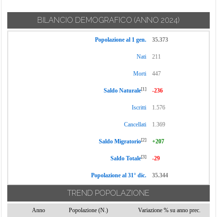
BILANCIO DEMOGRAFICO
(ANNO 2024)
Popolazione al 1 gen.
35.373
Nati
211
Morti
447
[1]
Saldo Naturale
-236
Iscritti
1.576
Cancellati
1.369
[2]
Saldo Migratorio
+207
[3]
Saldo Totale
-29
Popolazione al 31° dic.
35.344
TREND POPOLAZIONE
Anno
Popolazione (N.)
Variazione % su anno prec.