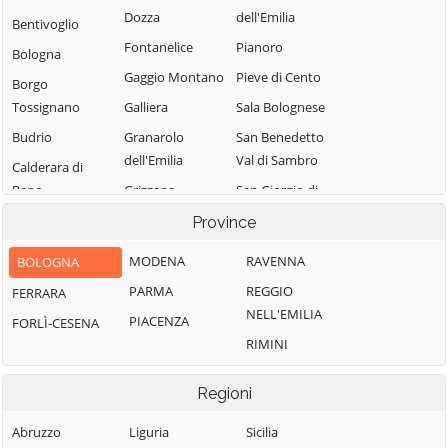
Dozza
dell'Emilia
Bentivoglio
Fontanelice
Pianoro
Bologna
Gaggio Montano
Pieve di Cento
Borgo
Tossignano
Galliera
Sala Bolognese
Budrio
Granarolo
San Benedetto
dell'Emilia
Val di Sambro
Calderara di
Reno
Grizzana
San Giorgio di
Morandi
Piano
Camugnano
Province
Imola
San Giovanni in
Casalecchio di
MODENA
RAVENNA
BOLOGNA
Persiceto
Lizzano in
Reno
PARMA
REGGIO
FERRARA
Belvedere
San Lazzaro di
Casalfiumanese
NELL'EMILIA
Savena
PIACENZA
FORLÌ-CESENA
Loiano
Castel d'Aiano
RIMINI
San Pietro in
Malalbergo
Castel del Rio
Casale
Marzabotto
Regioni
Castel di Casio
Sant'Agata
Medicina
Castel Guelfo di
Bolognese
Abruzzo
Liguria
Sicilia
Minerbio