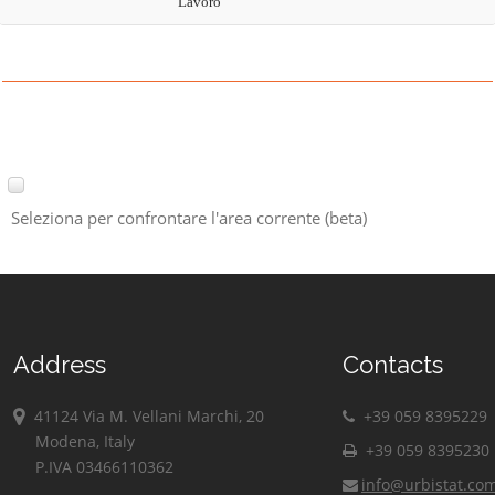
Lavoro
Seleziona per confrontare l'area corrente (beta)
Address
Contacts
41124 Via M. Vellani Marchi, 20
+39 059 8395229
Modena, Italy
+39 059 8395230
P.IVA 03466110362
info@urbistat.co