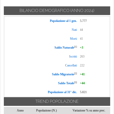
BILANCIO DEMOGRAFICO
(ANNO 2024)
Popolazione al 1 gen.
5.777
Nati
44
Morti
41
[1]
Saldo Naturale
+3
Iscritti
263
Cancellati
222
[2]
Saldo Migratorio
+41
[3]
Saldo Totale
+44
Popolazione al 31° dic.
5.821
TREND POPOLAZIONE
Anno
Popolazione (N.)
Variazione % su anno prec.