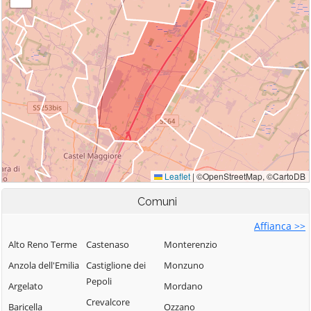
Comuni
Affianca >>
Alto Reno Terme
Castenaso
Monterenzio
Anzola dell'Emilia
Castiglione dei
Monzuno
Pepoli
Argelato
Mordano
Crevalcore
Baricella
Ozzano