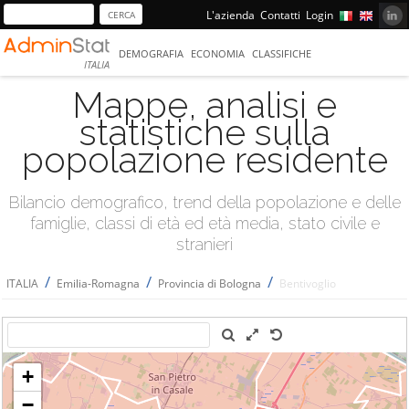
L'azienda
Contatti
Login
DEMOGRAFIA
ECONOMIA
CLASSIFICHE
ITALIA
Mappe, analisi e
statistiche sulla
popolazione residente
Bilancio demografico, trend della popolazione e delle
famiglie, classi di età ed età media, stato civile e
stranieri
/
/
/
ITALIA
Emilia-Romagna
Provincia di Bologna
Bentivoglio