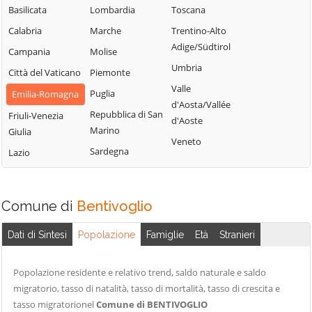
Bologna
Sasso Marconi
Basilicata
Lombardia
Toscana
Molinella
Castel Maggiore
Valsamoggia
Calabria
Marche
Trentino-Alto
Monghidoro
Castel San Pietro
Vergato
Adige/Südtirol
Campania
Molise
Terme
Monte San Pietro
Zola Predosa
Umbria
Città del Vaticano
Piemonte
Castello d'Argile
Valle
Puglia
Emilia-Romagna
d'Aosta/Vallée
Repubblica di San
Friuli-Venezia
d'Aoste
Marino
Giulia
Veneto
Sardegna
Lazio
Comune di
Bentivoglio
Dati di Sintesi
Popolazione
Famiglie
Età
Stranieri
Popolazione residente e relativo trend, saldo naturale e saldo
migratorio, tasso di natalità, tasso di mortalità, tasso di crescita e
tasso migratorionel
Comune di BENTIVOGLIO