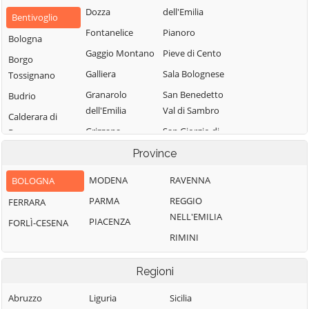
Dozza
dell'Emilia
Bentivoglio
Fontanelice
Pianoro
Bologna
Gaggio Montano
Pieve di Cento
Borgo
Galliera
Sala Bolognese
Tossignano
Granarolo
San Benedetto
Budrio
dell'Emilia
Val di Sambro
Calderara di
Grizzana
San Giorgio di
Reno
Morandi
Piano
Camugnano
Province
Imola
San Giovanni in
Casalecchio di
MODENA
RAVENNA
BOLOGNA
Persiceto
Lizzano in
Reno
PARMA
REGGIO
FERRARA
Belvedere
San Lazzaro di
Casalfiumanese
NELL'EMILIA
Savena
PIACENZA
FORLÌ-CESENA
Loiano
Castel d'Aiano
RIMINI
San Pietro in
Malalbergo
Castel del Rio
Casale
Marzabotto
Regioni
Castel di Casio
Sant'Agata
Medicina
Castel Guelfo di
Bolognese
Abruzzo
Liguria
Sicilia
Minerbio