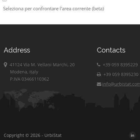
Seleziona per confrontare l'area corrente (beta)
Address
Contacts
41124 Via M. Vellani Marchi, 20
+39 059 8395229
Modena, Italy
+39 059 8395230
P.IVA 03466110362
info@urbistat.co
Copyright © 2026 - UrbiStat