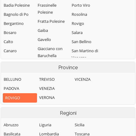
Badia Polesine
Frassinelle
Porto Viro
Polesine
Bagnolo di Po
Rosolina
Fratta Polesine
Bergantino
Rovigo
Gaiba
Bosaro
Salara
Gavello
Calto
San Bellino
Giacciano con
Canaro
San Martino di
Baruchella
Venezze
Canda
Guarda Veneta
Stienta
Province
Castelguglielmo
Lendinara
Taglio di Po
Castelmassa
BELLUNO
TREVISO
VICENZA
Loreo
Trecenta
Castelnovo
PADOVA
VENEZIA
Lusia
Bariano
Villadose
VERONA
ROVIGO
Melara
Ceneselli
Villamarzana
Occhiobello
Ceregnano
Villanova del
Regioni
Papozze
Ghebbo
Corbola
Abruzzo
Liguria
Sicilia
Pettorazza
Villanova
Costa di Rovigo
Basilicata
Lombardia
Toscana
Grimani
Marchesana