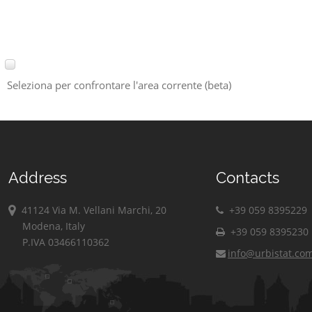
Seleziona per confrontare l'area corrente (beta)
Address
Contacts
41124 Via M. Vellani Marchi, 20
+39 059 8395229
Modena, Italy
+39 059 8395230
P.IVA 03466110362
info@urbistat.co