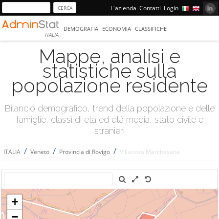
L'azienda
Contatti
Login
DEMOGRAFIA
ECONOMIA
CLASSIFICHE
ITALIA
Mappe, analisi e
statistiche sulla
popolazione residente
Bilancio demografico, trend della popolazione e delle
famiglie, classi di età ed età media, stato civile e
stranieri
/
/
/
ITALIA
Veneto
Provincia di Rovigo
Villanova Marchesana