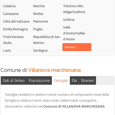
Calabria
Marche
Trentino-Alto
Pincara
Adige/Südtirol
Campania
Molise
Umbria
Città del Vaticano
Piemonte
Valle
Emilia-Romagna
Puglia
d'Aosta/Vallée
Friuli-Venezia
Repubblica di San
d'Aoste
Giulia
Marino
Veneto
Lazio
Sardegna
Comune di
Villanova marchesana
Dati di Sintesi
Popolazione
Famiglie
Età
Stranieri
Famiglie residenti e relativo trend, numero di componenti medi della
famiglia e relativo trend, stato civile: celibi/nubili, coniugati/e,
divorziati/e, vedovi/e nel
Comune di VILLANOVA MARCHESANA