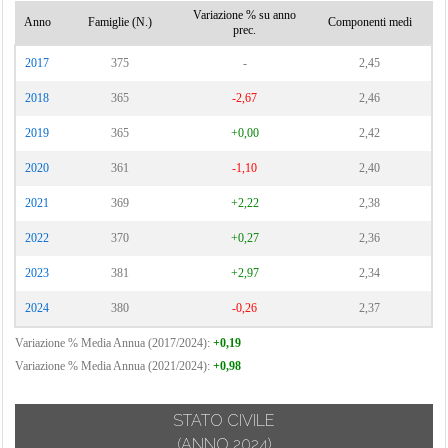
Variazione % su anno
Anno
Famiglie (N.)
Componenti medi
prec.
2017
375
-
2,45
2018
365
-2,67
2,46
2019
365
+0,00
2,42
2020
361
-1,10
2,40
2021
369
+2,22
2,38
2022
370
+0,27
2,36
2023
381
+2,97
2,34
2024
380
-0,26
2,37
Variazione % Media Annua (2017/2024):
+0,19
Variazione % Media Annua (2021/2024):
+0,98
STATO CIVILE
(ANNO 2024)