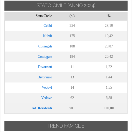
STATO CIVILE
(ANNO 2024)
Stato Civile
(n.)
%
Celibi
254
28,19
Nubili
175
19,42
Coniugati
188
20,87
Coniugate
184
20,42
Divorziati
11
1,22
Divorziate
13
1,44
Vedovi
14
1,55
Vedove
62
6,88
Tot. Residenti
901
100,00
TREND FAMIGLIE