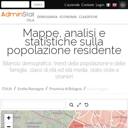
L'azienda
Contatti
Login
DEMOGRAFIA
ECONOMIA
CLASSIFICHE
ITALIA
Mappe, analisi e
statistiche sulla
popolazione residente
Bilancio demografico, trend della popolazione e delle
famiglie, classi di età ed età media, stato civile e
stranieri
/
/
/
ITALIA
Emilia-Romagna
Provincia di Bologna
Valsamoggia