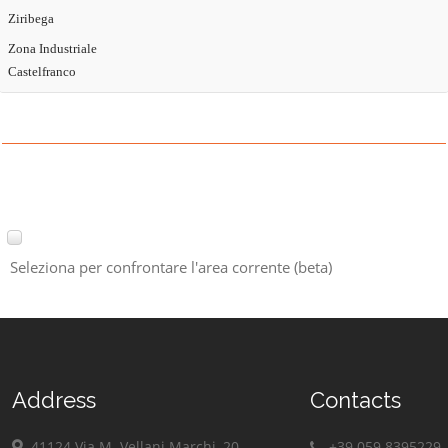
Ziribega
Zona Industriale
Castelfranco
Seleziona per confrontare l'area corrente (beta)
Address
Contacts
41124 Via M. Vellani Marchi, 20
+39 059 8395229