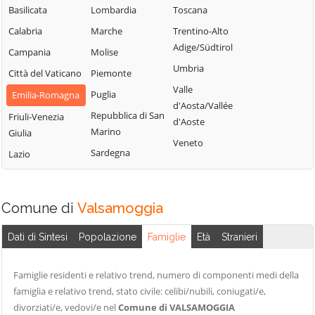
Sasso Marconi
Basilicata
Lombardia
Toscana
Castel Maggiore
Molinella
Valsamoggia
Calabria
Marche
Trentino-Alto
Castel San Pietro
Monghidoro
Adige/Südtirol
Vergato
Campania
Molise
Terme
Monte San Pietro
Umbria
Zola Predosa
Città del Vaticano
Piemonte
Castello d'Argile
Valle
Puglia
Emilia-Romagna
d'Aosta/Vallée
Repubblica di San
Friuli-Venezia
d'Aoste
Marino
Giulia
Veneto
Sardegna
Lazio
Comune di
Valsamoggia
Dati di Sintesi
Popolazione
Famiglie
Età
Stranieri
Famiglie residenti e relativo trend, numero di componenti medi della
famiglia e relativo trend, stato civile: celibi/nubili, coniugati/e,
divorziati/e, vedovi/e nel
Comune di VALSAMOGGIA