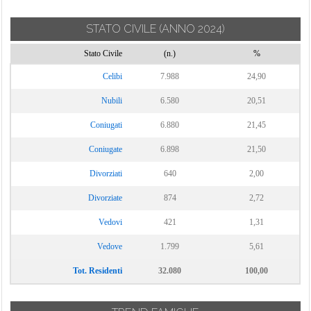
STATO CIVILE
(ANNO 2024)
Stato Civile
(n.)
%
Celibi
7.988
24,90
Nubili
6.580
20,51
Coniugati
6.880
21,45
Coniugate
6.898
21,50
Divorziati
640
2,00
Divorziate
874
2,72
Vedovi
421
1,31
Vedove
1.799
5,61
Tot. Residenti
32.080
100,00