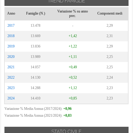
TREND FAMIGLIE
Variazione % su anno
Anno
Famiglie (N.)
Componenti medi
prec.
2017
13.478
-
2,29
2018
13.669
+1,42
2,31
2019
13.836
+1,22
2,29
2020
13.989
+1,11
2,25
2021
14.057
+0,49
2,25
2022
14.130
+0,52
2,24
2023
14.288
+1,12
2,23
2024
14.410
+0,85
2,23
Variazione % Media Annua (2017/2024):
+0,96
Variazione % Media Annua (2021/2024):
+0,83
STATO CIVILE