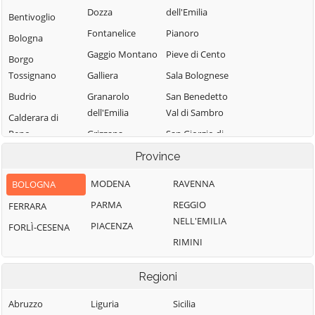
Dozza
dell'Emilia
Bentivoglio
Fontanelice
Pianoro
Bologna
Gaggio Montano
Pieve di Cento
Borgo
Tossignano
Galliera
Sala Bolognese
Budrio
Granarolo
San Benedetto
dell'Emilia
Val di Sambro
Calderara di
Reno
Grizzana
San Giorgio di
Morandi
Piano
Camugnano
Province
Imola
San Giovanni in
Casalecchio di
MODENA
RAVENNA
BOLOGNA
Persiceto
Reno
Lizzano in
PARMA
REGGIO
FERRARA
Belvedere
San Lazzaro di
Casalfiumanese
NELL'EMILIA
Savena
PIACENZA
FORLÌ-CESENA
Loiano
Castel d'Aiano
RIMINI
San Pietro in
Malalbergo
Castel del Rio
Casale
Marzabotto
Castel di Casio
Regioni
Sant'Agata
Medicina
Castel Guelfo di
Bolognese
Abruzzo
Liguria
Sicilia
Bologna
Minerbio