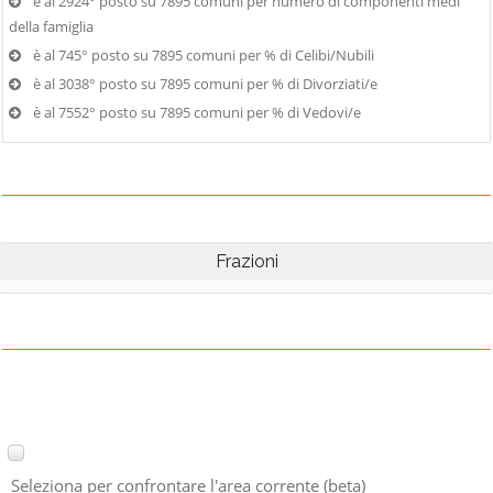
è al 2924° posto su 7895 comuni per numero di componenti medi
della famiglia
è al 745° posto su 7895 comuni per % di Celibi/Nubili
è al 3038° posto su 7895 comuni per % di Divorziati/e
è al 7552° posto su 7895 comuni per % di Vedovi/e
Frazioni
Seleziona per confrontare l'area corrente (beta)