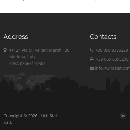
Address
Contacts
41124 Via M. Vellani Marchi, 20
+39 059 8395229
Modena, Italy
+39 059 8395230
P.IVA 03466110362
info@urbistat.co
Copyright © 2026 - UrbiStat
S.r.l.