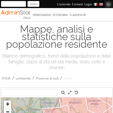
L'azienda
Contatti
Login
DEMOGRAFIA
ECONOMIA
CLASSIFICHE
ITALIA
Mappe, analisi e
statistiche sulla
popolazione residente
Bilancio demografico, trend della popolazione e delle
famiglie, classi di età ed età media, stato civile e
stranieri
/
/
/
ITALIA
Lombardia
Provincia di Lodi
Sordio