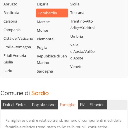
Sordio
Vidardo
Abruzzo
Liguria
Sicilia
Lombardo
Tavazzano con
Cavenago d'Adda
Basilicata
Toscana
Lombardia
Mulazzano
Villavesco
Cervignano
Calabria
Trentino-Alto
Marche
Terranova dei
d'Adda
Adige/Südtirol
Campania
Molise
Passerini
Codogno
Umbria
Città del Vaticano
Piemonte
Turano
Comazzo
Valle
Emilia-Romagna
Puglia
Lodigiano
d'Aosta/Vallée
Cornegliano
Friuli-Venezia
Repubblica di San
Valera Fratta
d'Aoste
Laudense
Giulia
Marino
Villanova del
Veneto
Lazio
Sardegna
Sillaro
Zelo Buon
Persico
Comune di
Sordio
Dati di Sintesi
Popolazione
Famiglie
Età
Stranieri
Famiglie residenti e relativo trend, numero di componenti medi della
famiglia e relativo trend, stato civile: celibi/nubili, coniugati/e,