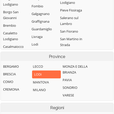
Lodigiano
Lodigiano
Fombio
Pieve Fissiraga
Borgo San
Galgagnano
Giovanni
Salerano sul
Graffignana
Lambro
Brembio
Guardamiglio
San Fiorano
Casaletto
Livraga
Lodigiano
San Martino in
Lodi
Strada
Casalmaiocco
Lodi Vecchio
San Rocco al
Casalpusterlengo
Province
Porto
Maccastorna
Caselle Landi
Sant'Angelo
BERGAMO
LECCO
MONZA E DELLA
Mairago
Caselle Lurani
Lodigiano
BRIANZA
BRESCIA
LODI
Maleo
Castelgerundo
Santo Stefano
PAVIA
COMO
MANTOVA
Marudo
Castelnuovo
Lodigiano
SONDRIO
CREMONA
MILANO
Massalengo
Bocca d'Adda
Secugnago
VARESE
Meleti
Castiglione
Senna Lodigiana
d'Adda
Merlino
Regioni
Somaglia
Castiraga
Montanaso