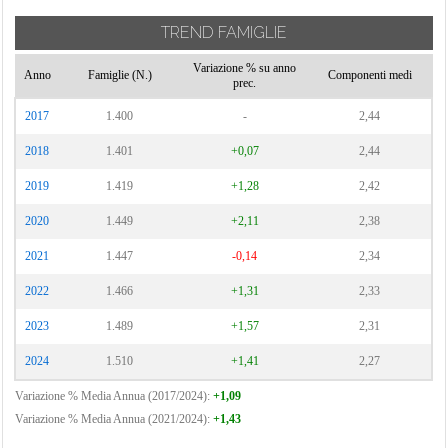
TREND FAMIGLIE
Variazione % su anno
Anno
Famiglie (N.)
Componenti medi
prec.
2017
1.400
-
2,44
2018
1.401
+0,07
2,44
2019
1.419
+1,28
2,42
2020
1.449
+2,11
2,38
2021
1.447
-0,14
2,34
2022
1.466
+1,31
2,33
2023
1.489
+1,57
2,31
2024
1.510
+1,41
2,27
Variazione % Media Annua (2017/2024):
+1,09
Variazione % Media Annua (2021/2024):
+1,43