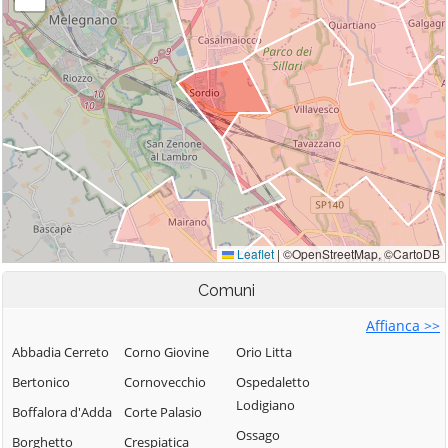
Comuni
Affianca >>
Abbadia Cerreto
Corno Giovine
Orio Litta
Bertonico
Cornovecchio
Ospedaletto
Lodigiano
Boffalora d'Adda
Corte Palasio
Ossago
Borghetto
Crespiatica