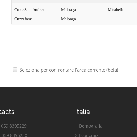
Corte Sant'Andrea
Malpaga
Mirabello
Guzzafame
Malpaga
Seleziona per confrontare l'area corrente (beta)
tacts
Italia
059 8395229
Demografia
 059 8395230
Economia