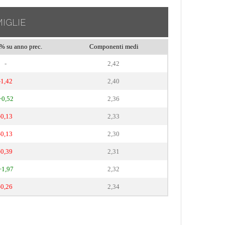
IGLIE
% su anno prec.
Componenti medi
-
2,42
-1,42
2,40
+0,52
2,36
-0,13
2,33
-0,13
2,30
-0,39
2,31
+1,97
2,32
-0,26
2,34