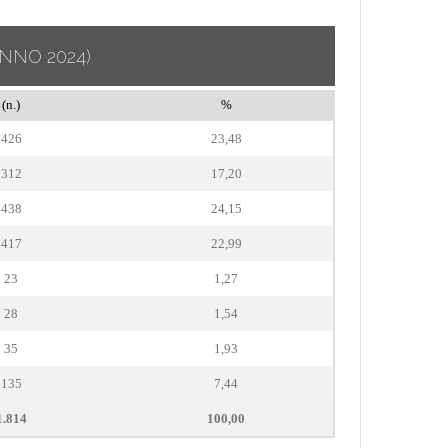
ANNO 2024)
(n.)
%
426
23,48
312
17,20
438
24,15
417
22,99
23
1,27
28
1,54
35
1,93
135
7,44
1.814
100,00