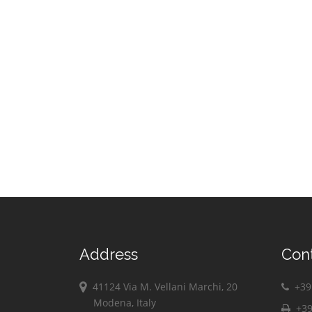
Address
Con
41124 Via M. Vellani Marchi, 20
+39 
Modena, Italy
+39