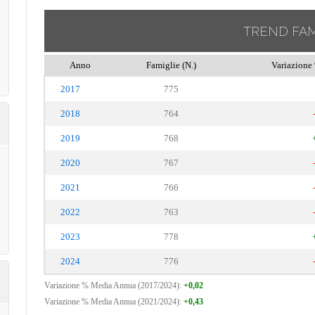
TREND FAM
Anno
Famiglie (N.)
Variazione 
2017
775
2018
764
2019
768
2020
767
2021
766
2022
763
2023
778
2024
776
Variazione % Media Annua (2017/2024):
+0,02
Variazione % Media Annua (2021/2024):
+0,43