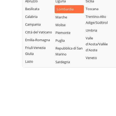
Abruzzo
Liguria
Tavazzano con
Sicilia
Cervignano
Villavesco
Basilicata
Toscana
Lombardia
d'Adda
Terranova dei
Calabria
Trentino-Alto
Marche
Codogno
Passerini
Adige/Südtirol
Campania
Molise
Comazzo
Turano
Umbria
Città del Vaticano
Piemonte
Cornegliano
Lodigiano
Valle
Laudense
Emilia-Romagna
Puglia
Valera Fratta
d'Aosta/Vallée
Friuli-Venezia
Repubblica di San
Villanova del
d'Aoste
Giulia
Marino
Sillaro
Veneto
Lazio
Sardegna
Zelo Buon
Persico