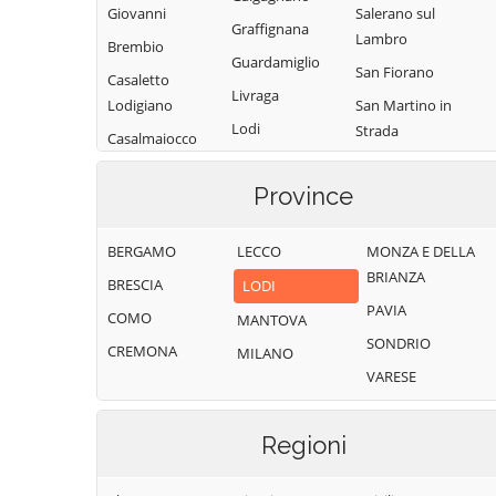
Giovanni
Salerano sul
Graffignana
Lambro
Brembio
Guardamiglio
San Fiorano
Casaletto
Livraga
Lodigiano
San Martino in
Lodi
Strada
Casalmaiocco
Lodi Vecchio
San Rocco al
Casalpusterlengo
Porto
Province
Maccastorna
Caselle Landi
Sant'Angelo
Mairago
Caselle Lurani
Lodigiano
BERGAMO
LECCO
MONZA E DELLA
Maleo
Castelgerundo
BRIANZA
Santo Stefano
BRESCIA
LODI
Marudo
Castelnuovo
Lodigiano
PAVIA
COMO
MANTOVA
Massalengo
Bocca d'Adda
Secugnago
SONDRIO
CREMONA
MILANO
Meleti
Castiglione
Senna
VARESE
d'Adda
Merlino
Lodigiana
Castiraga
Montanaso
Somaglia
Regioni
Vidardo
Lombardo
Sordio
Cavenago d'Adda
Mulazzano