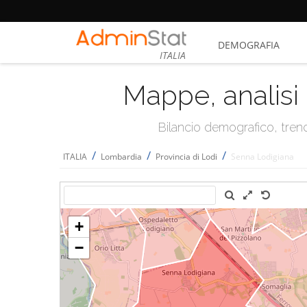
DEMOGRAFIA
ITALIA
Mappe, analisi 
Bilancio demografico, trend 
/
/
/
ITALIA
Lombardia
Provincia di Lodi
Senna Lodigiana