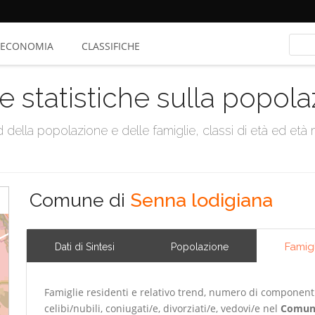
ECONOMIA
CLASSIFICHE
e statistiche sulla popol
della popolazione e delle famiglie, classi di età ed età me
Comune di
Senna lodigiana
Famig
Dati di Sintesi
Popolazione
Famiglie residenti e relativo trend, numero di componenti m
celibi/nubili, coniugati/e, divorziati/e, vedovi/e nel
Comun