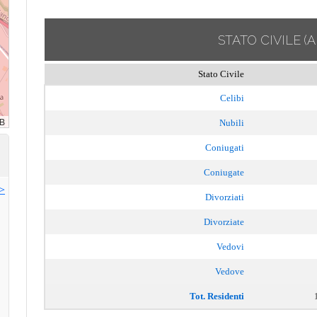
STATO CIVILE
(
Stato Civile
Celibi
Nubili
Coniugati
Coniugate
>>
Divorziati
Divorziate
Vedovi
Vedove
Tot. Residenti