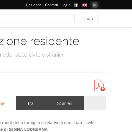
L'azienda
Contatti
Login
azione residente
dia, stato civile e stranieri
lie
Età
Stranieri
edi della famiglia e relativo trend, stato civile:
e di SENNA LODIGIANA