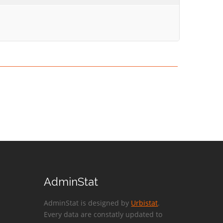
AdminStat
AdminStat is designed by
Urbistat
.
Every data are constatly updated to