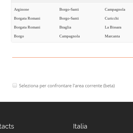
Arginone
Borgo-Santi
Campagnola
Borgata Romani
Borgo-Santi
Curicchi
Borgata Romani
Braglia
La Bissara
Borgo
Campagnola
Marcanta
Seleziona per confrontare l'area corrente (beta)
tacts
Italia