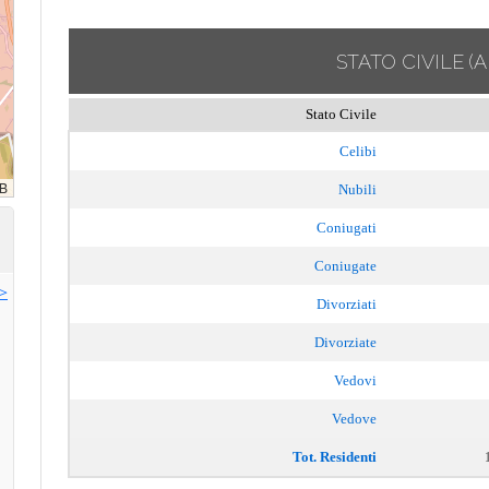
STATO CIVILE
(
Stato Civile
Celibi
Nubili
Coniugati
Coniugate
>>
Divorziati
Divorziate
Vedovi
Vedove
Tot. Residenti