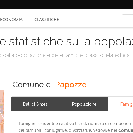
ECONOMIA
CLASSIFICHE
e statistiche sulla popol
della popolazione e delle famiglie, classi di età ed età me
Comune di
Papozze
Famig
Dati di Sintesi
Popolazione
Famiglie residenti e relativo trend, numero di componenti m
celibi/nubili, coniugati/e, divorziati/e, vedovi/e nel
Comun