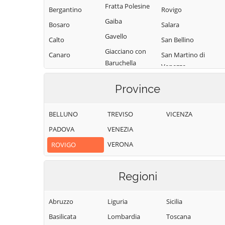
Fratta Polesine
Bergantino
Rovigo
Gaiba
Bosaro
Salara
Gavello
Calto
San Bellino
Giacciano con
Canaro
San Martino di
Baruchella
Venezze
Canda
Guarda Veneta
Stienta
Castelguglielmo
Province
Lendinara
Taglio di Po
Castelmassa
Loreo
Trecenta
BELLUNO
TREVISO
VICENZA
Castelnovo
Lusia
Bariano
Villadose
PADOVA
VENEZIA
Melara
Ceneselli
Villamarzana
VERONA
ROVIGO
Occhiobello
Ceregnano
Villanova del
Ghebbo
Papozze
Corbola
Regioni
Villanova
Pettorazza
Costa di Rovigo
Marchesana
Grimani
Abruzzo
Liguria
Sicilia
Pincara
Basilicata
Lombardia
Toscana