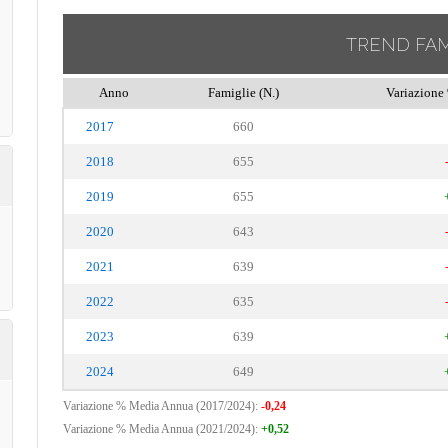
TREND FAM
Anno
Famiglie (N.)
Variazione 
2017
660
2018
655
2019
655
2020
643
2021
639
2022
635
2023
639
2024
649
Variazione % Media Annua (2017/2024):
-0,24
Variazione % Media Annua (2021/2024):
+0,52