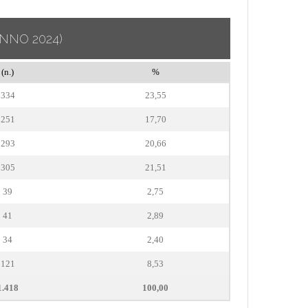
ANNO 2024)
(n.)
%
334
23,55
251
17,70
293
20,66
305
21,51
39
2,75
41
2,89
34
2,40
121
8,53
1.418
100,00