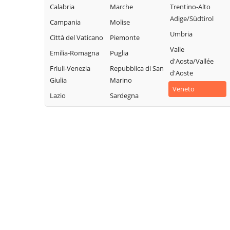
Calabria
Marche
Trentino-Alto
Adige/Südtirol
Campania
Molise
Umbria
Città del Vaticano
Piemonte
Valle
Emilia-Romagna
Puglia
d'Aosta/Vallée
Friuli-Venezia
Repubblica di San
d'Aoste
Giulia
Marino
Veneto
Lazio
Sardegna