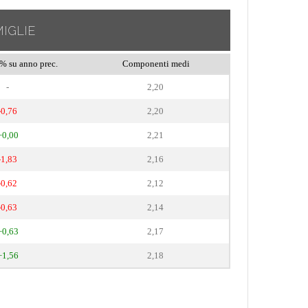
IGLIE
% su anno prec.
Componenti medi
-
2,20
-0,76
2,20
+0,00
2,21
-1,83
2,16
-0,62
2,12
-0,63
2,14
+0,63
2,17
+1,56
2,18