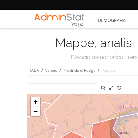
DEMOGRAFIA
ITALIA
Mappe, analisi 
Bilancio demografico, trend 
/
/
/
ITALIA
Veneto
Provincia di Rovigo
Papozze