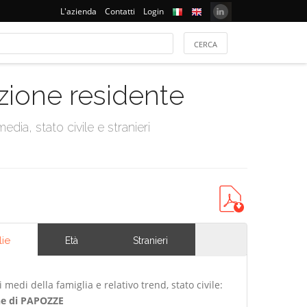
L'azienda
Contatti
Login
azione residente
dia, stato civile e stranieri
lie
Età
Stranieri
edi della famiglia e relativo trend, stato civile:
e di PAPOZZE