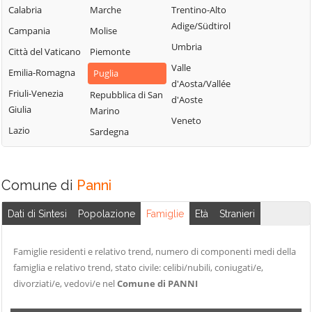
Peschici
Troia
Calabria
Marche
Trentino-Alto
Castelnuovo
Pietramontecorvino
Vico del Gargano
Adige/Südtirol
Campania
Molise
della Daunia
Poggio Imperiale
Vieste
Umbria
Città del Vaticano
Piemonte
Celenza
Rignano
Volturara Appula
Valle
Valfortore
Emilia-Romagna
Puglia
Garganico
d'Aosta/Vallée
Volturino
Celle di San Vito
Friuli-Venezia
Repubblica di San
d'Aoste
Rocchetta
Giulia
Zapponeta
Marino
Cerignola
Sant'Antonio
Veneto
Lazio
Sardegna
Chieuti
Comune di
Panni
Dati di Sintesi
Popolazione
Famiglie
Età
Stranieri
Famiglie residenti e relativo trend, numero di componenti medi della
famiglia e relativo trend, stato civile: celibi/nubili, coniugati/e,
divorziati/e, vedovi/e nel
Comune di PANNI