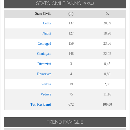
STATO CIVILE
(ANNO 2024)
Stato Civile
(n.)
%
Celibi
137
20,39
Nubili
127
18,90
Coniugati
159
23,66
Coniugate
148
22,02
Divorziati
3
0,45
Divorziate
4
0,60
Vedovi
19
2,83
Vedove
75
11,16
Tot. Residenti
672
100,00
TREND FAMIGLIE