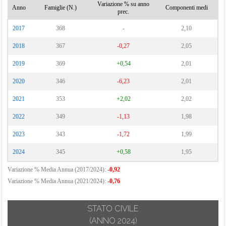
Variazione % su anno
Anno
Famiglie (N.)
Componenti medi
prec.
2017
368
-
2,10
2018
367
-0,27
2,05
2019
369
+0,54
2,01
2020
346
-6,23
2,01
2021
353
+2,02
2,02
2022
349
-1,13
1,98
2023
343
-1,72
1,99
2024
345
+0,58
1,95
Variazione % Media Annua (2017/2024):
-0,92
Variazione % Media Annua (2021/2024):
-0,76
STATO CIVILE
(ANNO 2024)