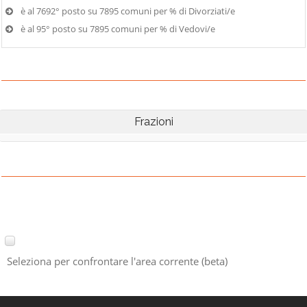
è al 7692° posto su 7895 comuni per % di Divorziati/e
è al 95° posto su 7895 comuni per % di Vedovi/e
Frazioni
Seleziona per confrontare l'area corrente (beta)