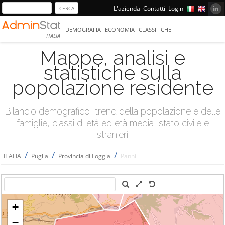
L'azienda
Contatti
Login
DEMOGRAFIA
ECONOMIA
CLASSIFICHE
ITALIA
Mappe, analisi e
statistiche sulla
popolazione residente
Bilancio demografico, trend della popolazione e delle
famiglie, classi di età ed età media, stato civile e
stranieri
/
/
/
ITALIA
Puglia
Provincia di Foggia
Panni