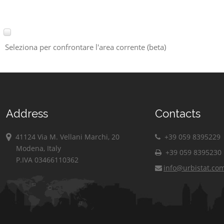
Seleziona per confrontare l'area corrente (beta)
Address
Contacts
41124 Via M. Vellani Marchi, 20
+39 059 8395229
Modena, Italy
+39 059 8395230
P.IVA 03466110362
info@urbistat.co