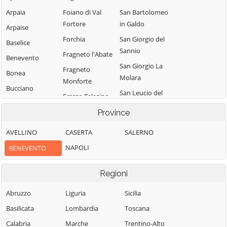
Arpaia
Foiano di Val
San Bartolomeo
Fortore
in Galdo
Arpaise
Forchia
San Giorgio del
Baselice
Sannio
Fragneto l'Abate
Benevento
San Giorgio La
Fragneto
Bonea
Molara
Monforte
Bucciano
San Leucio del
Frasso Telesino
Buonalbergo
Sannio
Ginestra degli
Province
Calvi
San Lorenzello
Schiavoni
AVELLINO
CASERTA
SALERNO
Campolattaro
San Lorenzo
Guardia
Maggiore
NAPOLI
BENEVENTO
Campoli del
Sanframondi
Monte Taburno
San Lupo
Limatola
Regioni
Casalduni
San Marco dei
Melizzano
Cavoti
Castelfranco in
Abruzzo
Liguria
Sicilia
Moiano
Miscano
San Martino
Basilicata
Lombardia
Toscana
Molinara
Sannita
Castelpagano
Calabria
Marche
Trentino-Alto
Montefalcone di