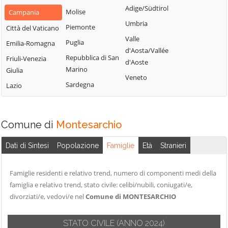
San Nazzaro
Castelpoto
Adige/Südtirol
Val Fortore
Molise
Campania
San Nicola
Castelvenere
Umbria
Montesarchio
Piemonte
Città del Vaticano
Manfredi
Castelvetere in
Valle
Morcone
Puglia
Emilia-Romagna
San Salvatore
Val Fortore
d'Aosta/Vallée
Paduli
Repubblica di San
Telesino
Friuli-Venezia
d'Aoste
Cautano
Marino
Giulia
Pago Veiano
Sant'Agata de'
Veneto
Ceppaloni
Sardegna
Goti
Lazio
Pannarano
Cerreto Sannita
Sant'Angelo a
Paolisi
Circello
Cupolo
Paupisi
Comune di
Montesarchio
Colle Sannita
Sant'Arcangelo
Pesco Sannita
Trimonte
Cusano Mutri
Dati di Sintesi
Popolazione
Famiglie
Età
Stranieri
Pietraroja
Santa Croce del
Pietrelcina
Sannio
Famiglie residenti e relativo trend, numero di componenti medi della
Sassinoro
famiglia e relativo trend, stato civile: celibi/nubili, coniugati/e,
Solopaca
divorziati/e, vedovi/e nel
Comune di MONTESARCHIO
Telese Terme
STATO CIVILE
(ANNO 2024)
Tocco Caudio