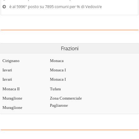
è al 5996° posto su 7895 comuni per % di Vedovi/e
Frazioni
Cirignano
Monaca
Iavari
Monaca I
Iavari
Monaca I
Monaca II
Tufara
Muraglione
Zona Commerciale
Pagliarone
Muraglione