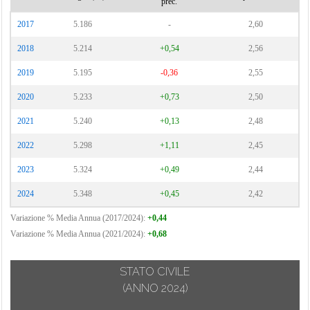
prec.
2017
5.186
-
2,60
2018
5.214
+0,54
2,56
2019
5.195
-0,36
2,55
2020
5.233
+0,73
2,50
2021
5.240
+0,13
2,48
2022
5.298
+1,11
2,45
2023
5.324
+0,49
2,44
2024
5.348
+0,45
2,42
Variazione % Media Annua (2017/2024):
+0,44
Variazione % Media Annua (2021/2024):
+0,68
STATO CIVILE
(ANNO 2024)