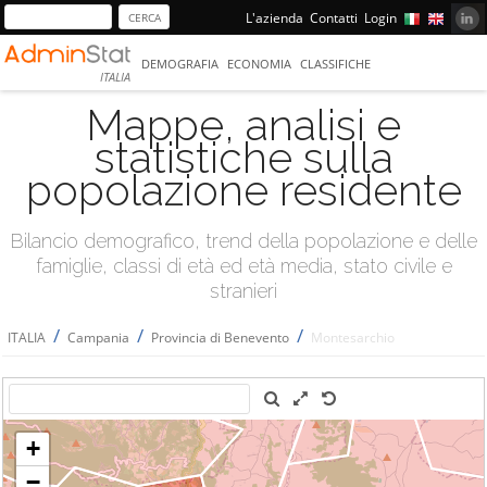
L'azienda
Contatti
Login
DEMOGRAFIA
ECONOMIA
CLASSIFICHE
ITALIA
Mappe, analisi e
statistiche sulla
popolazione residente
Bilancio demografico, trend della popolazione e delle
famiglie, classi di età ed età media, stato civile e
stranieri
/
/
/
ITALIA
Campania
Provincia di Benevento
Montesarchio