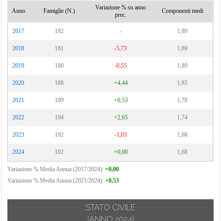
Variazione % su anno
Anno
Famiglie (N.)
Componenti medi
prec.
2017
192
-
1,89
2018
181
-5,73
1,89
2019
180
-0,55
1,89
2020
188
+4,44
1,85
2021
189
+0,53
1,78
2022
194
+2,65
1,74
2023
192
-1,03
1,68
2024
192
+0,00
1,68
Variazione % Media Annua (2017/2024):
+0,00
Variazione % Media Annua (2021/2024):
+0,53
STATO CIVILE
(ANNO 2024)