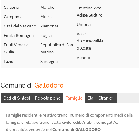
Cesarò
Moio Alcantara
Sant'Angelo di
Calabria
Marche
Trentino-Alto
Brolo
Condrò
Monforte San
Adige/Südtirol
Campania
Molise
Giorgio
Santa Domenica
Falcone
Umbria
Città del Vaticano
Piemonte
Vittoria
Mongiuffi Melia
Ficarra
Valle
Emilia-Romagna
Puglia
Santa Lucia del
Montagnareale
d'Aosta/Vallée
Fiumedinisi
Friuli-Venezia
Repubblica di San
Mela
d'Aoste
Montalbano
Floresta
Giulia
Marino
Santa Marina
Elicona
Veneto
Fondachelli-
Lazio
Sardegna
Salina
Motta Camastra
Fantina
Santa Teresa di
Motta d'Affermo
Forza d'Agrò
Riva
Naso
Comune di
Gallodoro
Francavilla di
Santo Stefano di
Sicilia
Nizza di Sicilia
Camastra
Dati di Sintesi
Popolazione
Famiglie
Età
Stranieri
Frazzanò
Novara di Sicilia
Saponara
Furci Siculo
Oliveri
Savoca
Famiglie residenti e relativo trend, numero di componenti medi della
Furnari
Pace del Mela
famiglia e relativo trend, stato civile: celibi/nubili, coniugati/e,
Scaletta Zanclea
divorziati/e, vedovi/e nel
Comune di GALLODORO
Gaggi
Pagliara
Sinagra