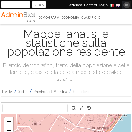
L'azienda
Contatti
Login
DEMOGRAFIA
ECONOMIA
CLASSIFICHE
ITALIA
Mappe, analisi e
statistiche sulla
popolazione residente
Bilancio demografico, trend della popolazione e delle
famiglie, classi di età ed età media, stato civile e
stranieri
/
/
/
ITALIA
Sicilia
Provincia di Messina
Gallodoro