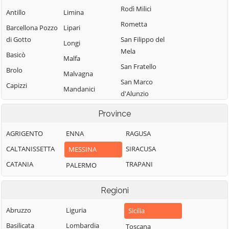
Rodì Milici
Antillo
Limina
Rometta
Barcellona Pozzo
Lipari
di Gotto
San Filippo del
Longi
Mela
Basicò
Malfa
San Fratello
Brolo
Malvagna
San Marco
Capizzi
Mandanici
d'Alunzio
Capo d'Orlando
Mazzarrà
San Pier Niceto
Province
Capri Leone
Sant'Andrea
San Piero Patti
Caronia
Merì
AGRIGENTO
ENNA
RAGUSA
San Salvatore di
Casalvecchio
Messina
CALTANISSETTA
SIRACUSA
MESSINA
Fitalia
Siculo
Milazzo
CATANIA
TRAPANI
PALERMO
San Teodoro
Castel di Lucio
Militello
Sant'Agata di
Castell'Umberto
Rosmarino
Regioni
Militello
Castelmola
Mirto
Sant'Alessio
Abruzzo
Liguria
Sicilia
Castroreale
Mistretta
Siculo
Basilicata
Lombardia
Toscana