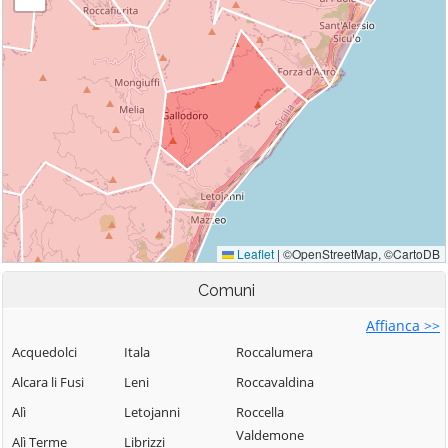
Comuni
Affianca >>
Acquedolci
Itala
Roccalumera
Alcara li Fusi
Leni
Roccavaldina
Alì
Letojanni
Roccella
Valdemone
Alì Terme
Librizzi