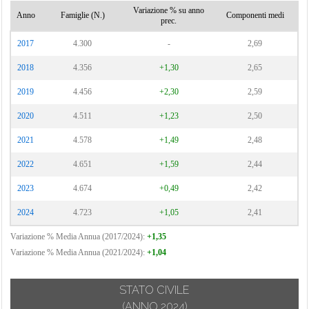
Variazione % su anno
Anno
Famiglie (N.)
Componenti medi
prec.
2017
4.300
-
2,69
2018
4.356
+1,30
2,65
2019
4.456
+2,30
2,59
2020
4.511
+1,23
2,50
2021
4.578
+1,49
2,48
2022
4.651
+1,59
2,44
2023
4.674
+0,49
2,42
2024
4.723
+1,05
2,41
Variazione % Media Annua (2017/2024):
+1,35
Variazione % Media Annua (2021/2024):
+1,04
STATO CIVILE
(ANNO 2024)