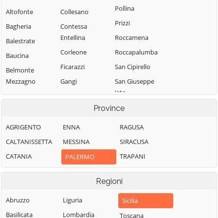
Pollina
Altofonte
Collesano
Prizzi
Bagheria
Contessa
Entellina
Roccamena
Balestrate
Corleone
Roccapalumba
Baucina
Ficarazzi
San Cipirello
Belmonte
Mezzagno
Gangi
San Giuseppe
Jato
Bisacquino
Geraci Siculo
San Mauro
Province
Blufi
Giardinello
Castelverde
Bolognetta
Giuliana
AGRIGENTO
ENNA
RAGUSA
Santa Cristina
Bompietro
Godrano
CALTANISSETTA
MESSINA
SIRACUSA
Gela
Borgetto
Gratteri
CATANIA
TRAPANI
PALERMO
Santa Flavia
Caccamo
Isnello
Sciara
Regioni
Caltavuturo
Isola delle
Scillato
Femmine
Campofelice di
Abruzzo
Liguria
Sicilia
Sclafani Bagni
Fitalia
Lascari
Basilicata
Lombardia
Toscana
Termini Imerese