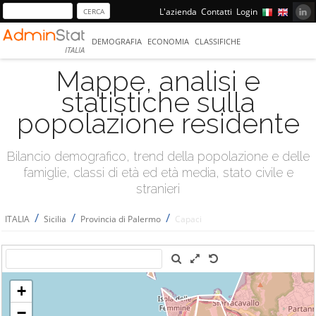
L'azienda
Contatti
Login
DEMOGRAFIA
ECONOMIA
CLASSIFICHE
ITALIA
Mappe, analisi e
statistiche sulla
popolazione residente
Bilancio demografico, trend della popolazione e delle
famiglie, classi di età ed età media, stato civile e
stranieri
/
/
/
ITALIA
Sicilia
Provincia di Palermo
Capaci