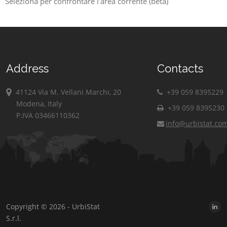
Seleziona per confrontare l'area corrente (beta)
Address
Contacts
41124 Via M. Vellani Marchi, 20
+39 059 8395229
Modena, Italy
+39 059 8395230
P.IVA 03466110362
info@urbistat.co
Copyright © 2026 - UrbiStat
S.r.l.