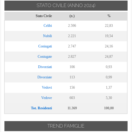
STATO CIVILE
(ANNO 2024)
Stato Civile
(n.)
%
Celibi
2.596
22,83
Nubili
2.221
19,54
Coniugati
2.747
24,16
Coniugate
2.827
24,87
Divorziati
106
0,93
Divorziate
113
0,99
Vedovi
156
1,37
Vedove
603
5,30
Tot. Residenti
11.369
100,00
TREND FAMIGLIE