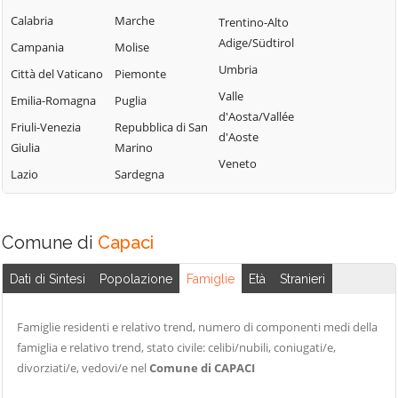
Campofelice di
Lercara Friddi
Calabria
Marche
Trentino-Alto
Terrasini
Roccella
Marineo
Adige/Südtirol
Campania
Molise
Torretta
Campofiorito
Mezzojuso
Umbria
Città del Vaticano
Piemonte
Trabia
Camporeale
Misilmeri
Valle
Emilia-Romagna
Puglia
Trappeto
Capaci
d'Aosta/Vallée
Monreale
Friuli-Venezia
Repubblica di San
Ustica
d'Aoste
Carini
Montelepre
Giulia
Marino
Valledolmo
Veneto
Castelbuono
Montemaggiore
Lazio
Sardegna
Ventimiglia di
Belsito
Casteldaccia
Sicilia
Palazzo Adriano
Castellana Sicula
Vicari
Comune di
Capaci
Palermo
Castronovo di
Villabate
Sicilia
Partinico
Dati di Sintesi
Popolazione
Famiglie
Età
Stranieri
Villafrati
Cefalà Diana
Petralia Soprana
Cefalù
Famiglie residenti e relativo trend, numero di componenti medi della
famiglia e relativo trend, stato civile: celibi/nubili, coniugati/e,
divorziati/e, vedovi/e nel
Comune di CAPACI