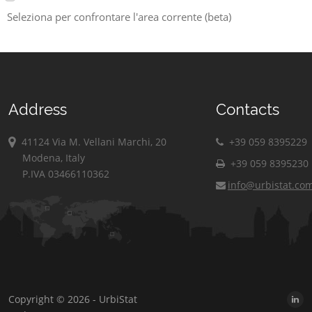
Seleziona per confrontare l'area corrente (beta)
Address
Contacts
41124 Via M. Vellani Marchi, 20
+39 059 8395229
Modena, Italy
+39 059 8395230
P.IVA 03466110362
info@urbistat.co
Copyright © 2026 - UrbiStat