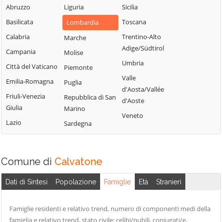
Abruzzo
Liguria
Sicilia
Uniti
Sergnano
Martignana di Po
Basilicata
Toscana
Lombardia
Casale Cremasco-
Sesto ed Uniti
Monte Cremasco
Vidolasco
Calabria
Trentino-Alto
Marche
Solarolo Rainerio
Montodine
Adige/Südtirol
Casaletto
Campania
Molise
Soncino
Moscazzano
Ceredano
Umbria
Città del Vaticano
Piemonte
Soresina
Motta Baluffi
Casaletto di
Valle
Emilia-Romagna
Puglia
Sospiro
Sopra
Offanengo
d'Aosta/Vallée
Friuli-Venezia
Repubblica di San
Spinadesco
d'Aoste
Casaletto Vaprio
Olmeneta
Giulia
Marino
Spineda
Veneto
Casalmaggiore
Ostiano
Lazio
Sardegna
Spino d'Adda
Casalmorano
Paderno
Ponchielli
Stagno
Castel Gabbiano
Lombardo
Palazzo Pignano
Comune di
Calvatone
Casteldidone
Ticengo
Pandino
Castelleone
Dati di Sintesi
Popolazione
Famiglie
Età
Stranieri
Torlino Vimercati
Persico Dosimo
Castelverde
Tornata
Pescarolo ed
Castelvisconti
Famiglie residenti e relativo trend, numero di componenti medi della
Uniti
Torre de'
famiglia e relativo trend, stato civile: celibi/nubili, coniugati/e,
Cella Dati