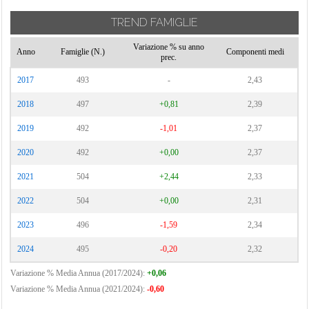
TREND FAMIGLIE
Variazione % su anno
Anno
Famiglie (N.)
Componenti medi
prec.
2017
493
-
2,43
2018
497
+0,81
2,39
2019
492
-1,01
2,37
2020
492
+0,00
2,37
2021
504
+2,44
2,33
2022
504
+0,00
2,31
2023
496
-1,59
2,34
2024
495
-0,20
2,32
Variazione % Media Annua (2017/2024):
+0,06
Variazione % Media Annua (2021/2024):
-0,60