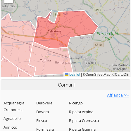
Comuni
Affianca >>
Acquanegra
Derovere
Ricengo
Cremonese
Dovera
Ripalta Arpina
Agnadello
Fiesco
Ripalta Cremasca
Annicco
Formigara
Ripalta Guerina