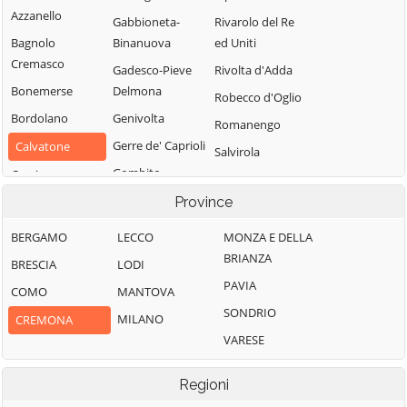
Azzanello
Gabbioneta-
Rivarolo del Re
Bagnolo
Binanuova
ed Uniti
Cremasco
Gadesco-Pieve
Rivolta d'Adda
Bonemerse
Delmona
Robecco d'Oglio
Bordolano
Genivolta
Romanengo
Gerre de' Caprioli
Calvatone
Salvirola
Gombito
Camisano
San Bassano
Grontardo
Campagnola
Province
San Daniele Po
Cremasca
Grumello
San Giovanni in
BERGAMO
LECCO
MONZA E DELLA
Cremonese ed
Capergnanica
Croce
BRIANZA
BRESCIA
LODI
Uniti
Cappella
San Martino del
PAVIA
COMO
MANTOVA
Gussola
Cantone
Lago
SONDRIO
MILANO
CREMONA
Isola Dovarese
Cappella de'
Scandolara
VARESE
Picenardi
Izano
Ravara
Capralba
Madignano
Scandolara Ripa
Regioni
d'Oglio
Casalbuttano ed
Malagnino