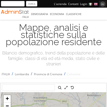
L'azienda
Contatti
Login
DEMOGRAFIA
ECONOMIA
CLASSIFICHE
ITALIA
Mappe, analisi e
statistiche sulla
popolazione residente
Bilancio demografico, trend della popolazione e delle
famiglie, classi di età ed età media, stato civile e
stranieri
/
/
/
ITALIA
Lombardia
Provincia di Cremona
Calvatone