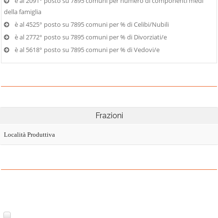
è al 2091° posto su 7895 comuni per numero di componenti medi
della famiglia
è al 4525° posto su 7895 comuni per % di Celibi/Nubili
è al 2772° posto su 7895 comuni per % di Divorziati/e
è al 5618° posto su 7895 comuni per % di Vedovi/e
Frazioni
Località Produttiva