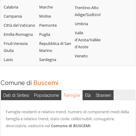
Calabria
Marche
Trentino-Alto
Adige/Südtirol
Campania
Molise
Umbria
Città del Vaticano
Piemonte
Valle
Emilia-Romagna
Puglia
d'Aosta/Vallée
Friuli-Venezia
Repubblica di San
d'Aoste
Giulia
Marino
Veneto
Lazio
Sardegna
Comune di
Buscemi
Dati di Sintesi
Popolazione
Famiglie
Età
Stranieri
Famiglie residenti e relativo trend, numero di componenti medi della
famiglia e relativo trend, stato civile: celibi/nubili, coniugati/e,
divorziati/e, vedovi/e nel
Comune di BUSCEMI