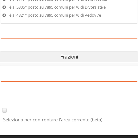
è al 5305° posto su 7895 comuni per % di Divorziati/e
è al 4821° posto su 7895 comuni per % di Vedovi/e
Frazioni
Seleziona per confrontare l'area corrente (beta)