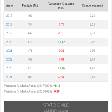
Variazione % su anno
Anno
Famiglie (N.)
Componenti medi
prec.
2017
462
-
2,21
2018
454
-1,73
2,21
2019
449
-1,10
2,21
2020
472
+5,12
2,07
2021
471
-0,21
2,06
2022
462
-1,91
2,05
2023
478
+3,46
1,97
2024
466
-2,51
2,01
Variazione % Media Annua (2017/2024):
+0,12
Variazione % Media Annua (2021/2024):
-0,36
STATO CIVILE
(ANNO 2024)