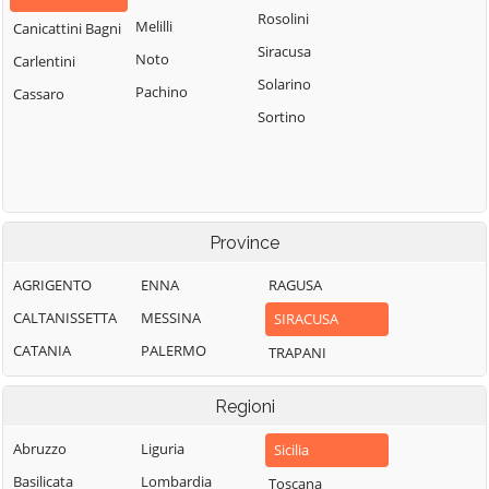
Rosolini
Melilli
Canicattini Bagni
Siracusa
Noto
Carlentini
Solarino
Pachino
Cassaro
Sortino
Province
AGRIGENTO
ENNA
RAGUSA
CALTANISSETTA
MESSINA
SIRACUSA
CATANIA
PALERMO
TRAPANI
Regioni
Abruzzo
Liguria
Sicilia
Basilicata
Lombardia
Toscana