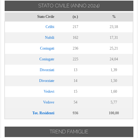
STATO CIVILE
(ANNO 2024)
Stato Civile
(n.)
%
Celibi
217
23,18
Nubili
162
17,31
Coniugati
236
25,21
Coniugate
225
24,04
Divorziati
13
1,39
Divorziate
14
1,50
Vedovi
15
1,60
Vedove
54
5,77
Tot. Residenti
936
100,00
TREND FAMIGLIE