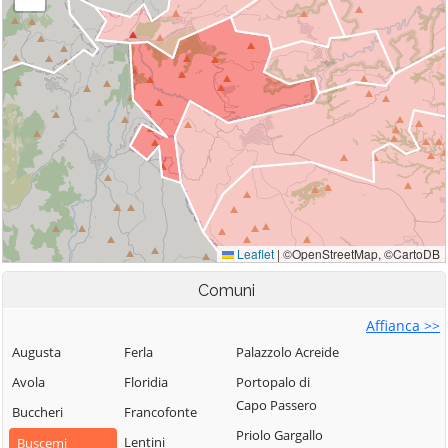
Comuni
Affianca >>
Augusta
Ferla
Palazzolo Acreide
Avola
Floridia
Portopalo di
Capo Passero
Buccheri
Francofonte
Priolo Gargallo
Lentini
Buscemi