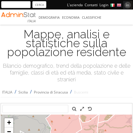
L'azienda
Contatti
Login
DEMOGRAFIA
ECONOMIA
CLASSIFICHE
ITALIA
Mappe, analisi e
statistiche sulla
popolazione residente
Bilancio demografico, trend della popolazione e delle
famiglie, classi di età ed età media, stato civile e
stranieri
/
/
/
ITALIA
Sicilia
Provincia di Siracusa
Buscemi