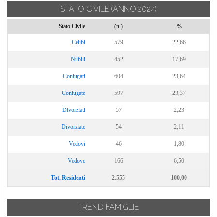
STATO CIVILE
(ANNO 2024)
Stato Civile
(n.)
%
Celibi
579
22,66
Nubili
452
17,69
Coniugati
604
23,64
Coniugate
597
23,37
Divorziati
57
2,23
Divorziate
54
2,11
Vedovi
46
1,80
Vedove
166
6,50
Tot. Residenti
2.555
100,00
TREND FAMIGLIE