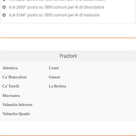
è al 2430° posto su 7895 comuni per % di Divorziati/e
è al 3184° posto su 7895 comuni per % di Vedovi/e
Frazioni
Adriatica
Cornè
Ca' Brancalion
Granze
Ca' Torelli
La Berlina
Macroarea
Valmolin Inferiore
Valmolin Quadri