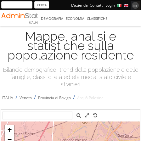
L'azienda
Contatti
Login
DEMOGRAFIA
ECONOMIA
CLASSIFICHE
ITALIA
Mappe, analisi e
statistiche sulla
popolazione residente
Bilancio demografico, trend della popolazione e delle
famiglie, classi di età ed età media, stato civile e
stranieri
/
/
/
ITALIA
Veneto
Provincia di Rovigo
Arquà Polesine