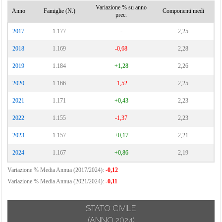
Variazione % su anno
Anno
Famiglie (N.)
Componenti medi
prec.
2017
1.177
-
2,25
2018
1.169
-0,68
2,28
2019
1.184
+1,28
2,26
2020
1.166
-1,52
2,25
2021
1.171
+0,43
2,23
2022
1.155
-1,37
2,23
2023
1.157
+0,17
2,21
2024
1.167
+0,86
2,19
Variazione % Media Annua (2017/2024):
-0,12
Variazione % Media Annua (2021/2024):
-0,11
STATO CIVILE
(ANNO 2024)