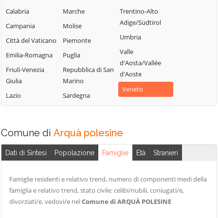
Calabria
Marche
Trentino-Alto
Pincara
Adige/Südtirol
Campania
Molise
Umbria
Città del Vaticano
Piemonte
Valle
Emilia-Romagna
Puglia
d'Aosta/Vallée
Friuli-Venezia
Repubblica di San
d'Aoste
Giulia
Marino
Veneto
Lazio
Sardegna
Comune di
Arquà polesine
Dati di Sintesi
Popolazione
Famiglie
Età
Stranieri
Famiglie residenti e relativo trend, numero di componenti medi della
famiglia e relativo trend, stato civile: celibi/nubili, coniugati/e,
divorziati/e, vedovi/e nel
Comune di ARQUÀ POLESINE