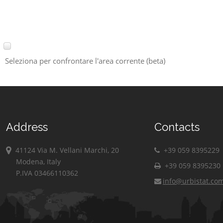
Seleziona per confrontare l'area corrente (beta)
Address
Contacts
41124 Via M. Vellani Marchi, 20
+39 059 8395229
Modena, Italy
+39 059 8395230
P.IVA 03466110362
info@urbistat.co