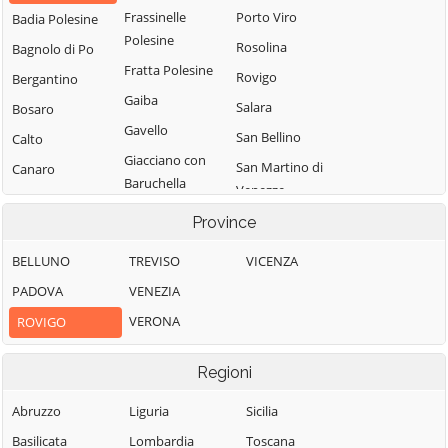
Frassinelle
Porto Viro
Badia Polesine
Polesine
Rosolina
Bagnolo di Po
Fratta Polesine
Rovigo
Bergantino
Gaiba
Salara
Bosaro
Gavello
San Bellino
Calto
Giacciano con
San Martino di
Canaro
Baruchella
Venezze
Canda
Guarda Veneta
Stienta
Province
Castelguglielmo
Lendinara
Taglio di Po
Castelmassa
BELLUNO
TREVISO
VICENZA
Loreo
Trecenta
Castelnovo
PADOVA
VENEZIA
Lusia
Villadose
Bariano
VERONA
ROVIGO
Melara
Villamarzana
Ceneselli
Occhiobello
Villanova del
Ceregnano
Regioni
Papozze
Ghebbo
Corbola
Abruzzo
Liguria
Sicilia
Pettorazza
Villanova
Costa di Rovigo
Basilicata
Lombardia
Toscana
Grimani
Marchesana