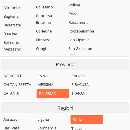
Pollina
Collesano
Altofonte
Prizzi
Contessa
Bagheria
Entellina
Roccamena
Balestrate
Corleone
Roccapalumba
Baucina
Ficarazzi
San Cipirello
Belmonte
Gangi
San Giuseppe
Mezzagno
Jato
Geraci Siculo
Bisacquino
San Mauro
Province
Giardinello
Blufi
Castelverde
Giuliana
Bolognetta
AGRIGENTO
ENNA
RAGUSA
Santa Cristina
Godrano
Bompietro
CALTANISSETTA
MESSINA
SIRACUSA
Gela
Gratteri
Borgetto
CATANIA
TRAPANI
PALERMO
Santa Flavia
Isnello
Caccamo
Sciara
Regioni
Isola delle
Caltavuturo
Scillato
Femmine
Campofelice di
Abruzzo
Liguria
Sicilia
Sclafani Bagni
Lascari
Fitalia
Basilicata
Lombardia
Toscana
Termini Imerese