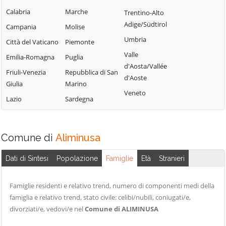
Lercara Friddi
Campofelice di
Calabria
Marche
Trentino-Alto
Terrasini
Roccella
Marineo
Adige/Südtirol
Campania
Molise
Torretta
Campofiorito
Mezzojuso
Umbria
Città del Vaticano
Piemonte
Trabia
Camporeale
Misilmeri
Valle
Emilia-Romagna
Puglia
Trappeto
Capaci
d'Aosta/Vallée
Monreale
Friuli-Venezia
Repubblica di San
Ustica
d'Aoste
Carini
Montelepre
Giulia
Marino
Valledolmo
Veneto
Castelbuono
Montemaggiore
Lazio
Sardegna
Ventimiglia di
Belsito
Casteldaccia
Sicilia
Palazzo Adriano
Castellana Sicula
Vicari
Comune di
Aliminusa
Palermo
Castronovo di
Villabate
Sicilia
Partinico
Dati di Sintesi
Popolazione
Famiglie
Età
Stranieri
Villafrati
Cefalà Diana
Petralia Soprana
Cefalù
Famiglie residenti e relativo trend, numero di componenti medi della
famiglia e relativo trend, stato civile: celibi/nubili, coniugati/e,
divorziati/e, vedovi/e nel
Comune di ALIMINUSA