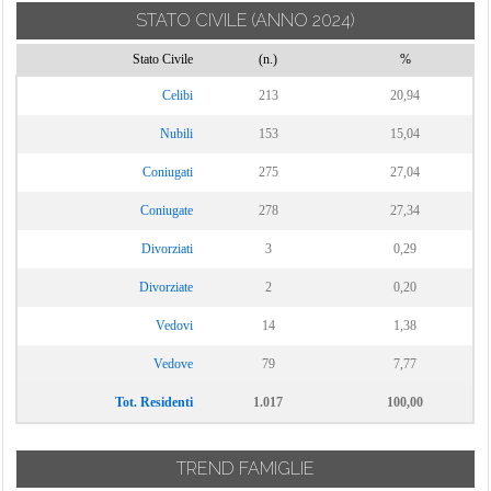
STATO CIVILE
(ANNO 2024)
Stato Civile
(n.)
%
Celibi
213
20,94
Nubili
153
15,04
Coniugati
275
27,04
Coniugate
278
27,34
Divorziati
3
0,29
Divorziate
2
0,20
Vedovi
14
1,38
Vedove
79
7,77
Tot. Residenti
1.017
100,00
TREND FAMIGLIE