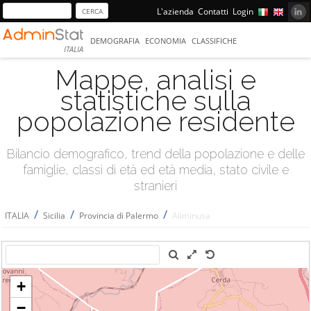
L'azienda
Contatti
Login
DEMOGRAFIA
ECONOMIA
CLASSIFICHE
ITALIA
Mappe, analisi e
statistiche sulla
popolazione residente
Bilancio demografico, trend della popolazione e delle
famiglie, classi di età ed età media, stato civile e
stranieri
/
/
/
ITALIA
Sicilia
Provincia di Palermo
Aliminusa