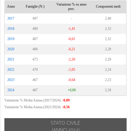
Variazione % su anno
Anno
Famiglie (N.)
Componenti medi
prec.
2017
497
-
2,40
2018
490
-1,41
2,35
2019
487
-0,61
2,32
2020
486
-0,21
2,28
2021
475
-2,26
2,29
2022
470
-1,05
2,24
2023
467
-0,64
2,23
2024
467
+0,00
2,18
Variazione % Media Annua (2017/2024):
-0,89
Variazione % Media Annua (2021/2024):
-0,56
STATO CIVILE
(ANNO 2024)