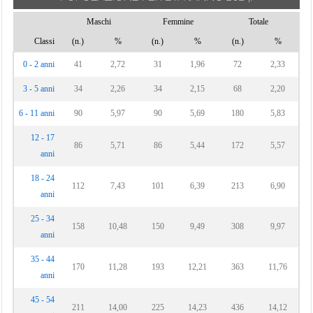
Maschi
Femmine
Totale
Classi
(n.)
%
(n.)
%
(n.)
%
0 - 2 anni
41
2,72
31
1,96
72
2,33
3 - 5 anni
34
2,26
34
2,15
68
2,20
6 - 11 anni
90
5,97
90
5,69
180
5,83
12 - 17
86
5,71
86
5,44
172
5,57
anni
18 - 24
112
7,43
101
6,39
213
6,90
anni
25 - 34
158
10,48
150
9,49
308
9,97
anni
35 - 44
170
11,28
193
12,21
363
11,76
anni
45 - 54
211
14,00
225
14,23
436
14,12