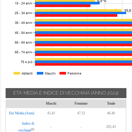
ETA' MEDIA E INDICE DI VECCHIAIA
(ANNO 2024)
Maschi
Femmine
Totale
Eta' Media (Anni)
45,41
47,52
46,49
Indice di
-
-
203,43
[1]
vecchiaia