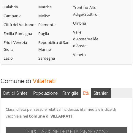
Campofelice di
Lercara Friddi
Calabria
Marche
Trentino-Alto
Terrasini
Roccella
Marineo
Adige/Südtirol
Campania
Molise
Torretta
Campofiorito
Mezzojuso
Umbria
Città del Vaticano
Piemonte
Trabia
Camporeale
Misilmeri
Valle
Emilia-Romagna
Puglia
Trappeto
Capaci
d'Aosta/Vallée
Monreale
Friuli-Venezia
Repubblica di San
Ustica
d'Aoste
Carini
Montelepre
Giulia
Marino
Valledolmo
Veneto
Castelbuono
Montemaggiore
Lazio
Sardegna
Ventimiglia di
Casteldaccia
Belsito
Sicilia
Castellana Sicula
Palazzo Adriano
Vicari
Comune di
Villafrati
Castronovo di
Palermo
Villabate
Sicilia
Partinico
Dati di Sintesi
Popolazione
Famiglie
Età
Stranieri
Villafrati
Cefalà Diana
Petralia Soprana
Cefalù
Classi di età per sesso e relativa incidenza, età media e indice di
vecchiaia nel
Comune di VILLAFRATI
POPOLAZIONE PER ETÀ
(ANNO 2024)