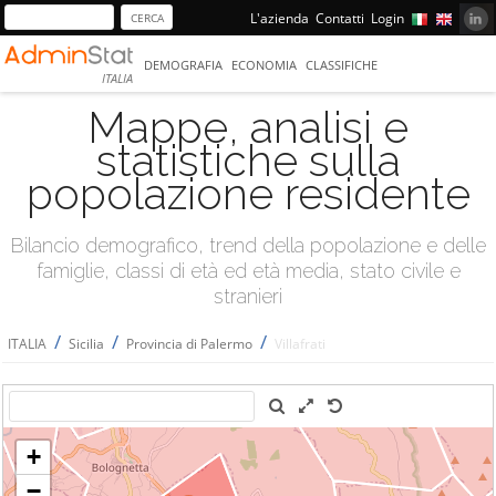
L'azienda
Contatti
Login
DEMOGRAFIA
ECONOMIA
CLASSIFICHE
ITALIA
Mappe, analisi e
statistiche sulla
popolazione residente
Bilancio demografico, trend della popolazione e delle
famiglie, classi di età ed età media, stato civile e
stranieri
/
/
/
ITALIA
Sicilia
Provincia di Palermo
Villafrati