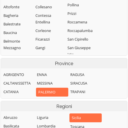
Pollina
Altofonte
Collesano
Prizzi
Bagheria
Contessa
Entellina
Roccamena
Balestrate
Corleone
Roccapalumba
Baucina
Ficarazzi
San Cipirello
Belmonte
Mezzagno
Gangi
San Giuseppe
Jato
Bisacquino
Geraci Siculo
San Mauro
Province
Blufi
Giardinello
Castelverde
Bolognetta
Giuliana
AGRIGENTO
ENNA
RAGUSA
Santa Cristina
Bompietro
Godrano
CALTANISSETTA
MESSINA
SIRACUSA
Gela
Borgetto
Gratteri
CATANIA
TRAPANI
PALERMO
Santa Flavia
Caccamo
Isnello
Sciara
Regioni
Caltavuturo
Isola delle
Scillato
Femmine
Campofelice di
Abruzzo
Liguria
Sicilia
Sclafani Bagni
Fitalia
Lascari
Basilicata
Lombardia
Toscana
Termini Imerese