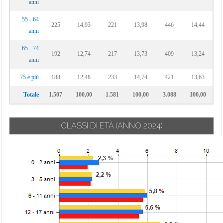
anni
55 - 64
225
14,93
221
13,98
446
14,44
anni
65 - 74
192
12,74
217
13,73
409
13,24
anni
75 e più
188
12,48
233
14,74
421
13,63
Totale
1.507
100,00
1.581
100,00
3.088
100,00
CLASSI DI ETÀ
(ANNO 2024)