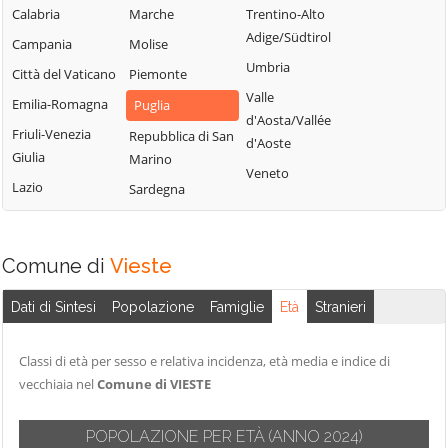
Peschici
Troia
Calabria
Marche
Trentino-Alto
Castelnuovo
Pietramontecorvino
Vico del Gargano
Adige/Südtirol
Campania
Molise
della Daunia
Poggio Imperiale
Umbria
Vieste
Città del Vaticano
Piemonte
Celenza
Rignano
Valle
Volturara Appula
Valfortore
Emilia-Romagna
Puglia
Garganico
d'Aosta/Vallée
Volturino
Celle di San Vito
Friuli-Venezia
Repubblica di San
d'Aoste
Rocchetta
Giulia
Marino
Zapponeta
Cerignola
Sant'Antonio
Veneto
Lazio
Sardegna
Chieuti
Comune di
Vieste
Dati di Sintesi
Popolazione
Famiglie
Età
Stranieri
Classi di età per sesso e relativa incidenza, età media e indice di
vecchiaia nel
Comune di VIESTE
POPOLAZIONE PER ETÀ
(ANNO 2024)