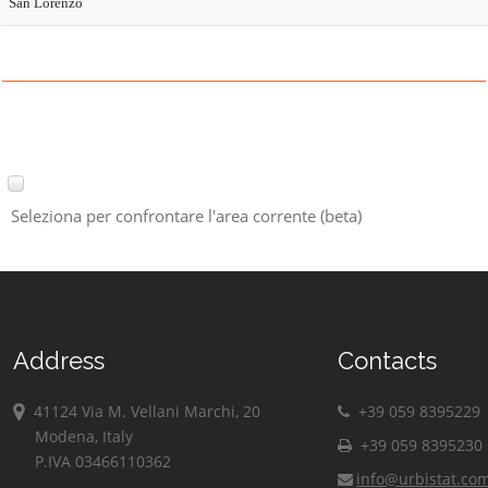
San Lorenzo
Seleziona per confrontare l'area corrente (beta)
Address
Contacts
41124 Via M. Vellani Marchi, 20
+39 059 8395229
Modena, Italy
+39 059 8395230
P.IVA 03466110362
info@urbistat.co