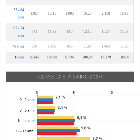
55 - 64
1.057
16,15
1.093
16,23
2.150
16,19
anni
65 - 74
741
11,32
816
12,12
1.557
11,73
anni
75 e più
660
10,08
805
11,95
1.465
11,03
Totale
6.545
100,00
6.734
100,00
13.279
100,00
CLASSI DI ETÀ
(ANNO 2024)