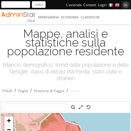
L'azienda
Contatti
Login
DEMOGRAFIA
ECONOMIA
CLASSIFICHE
ITALIA
Mappe, analisi e
statistiche sulla
popolazione residente
Bilancio demografico, trend della popolazione e delle
famiglie, classi di età ed età media, stato civile e
stranieri
/
/
/
ITALIA
Puglia
Provincia di Foggia
Vieste