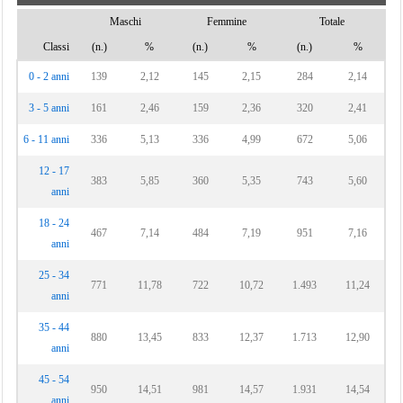
Maschi
Femmine
Totale
Classi
(n.)
%
(n.)
%
(n.)
%
0 - 2 anni
139
2,12
145
2,15
284
2,14
3 - 5 anni
161
2,46
159
2,36
320
2,41
6 - 11 anni
336
5,13
336
4,99
672
5,06
12 - 17
383
5,85
360
5,35
743
5,60
anni
18 - 24
467
7,14
484
7,19
951
7,16
anni
25 - 34
771
11,78
722
10,72
1.493
11,24
anni
35 - 44
880
13,45
833
12,37
1.713
12,90
anni
45 - 54
950
14,51
981
14,57
1.931
14,54
anni