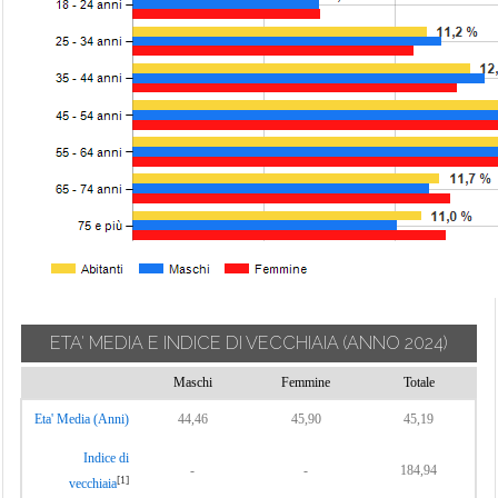
ETA' MEDIA E INDICE DI VECCHIAIA
(ANNO 2024)
Maschi
Femmine
Totale
Eta' Media (Anni)
44,46
45,90
45,19
Indice di
-
-
184,94
[1]
vecchiaia