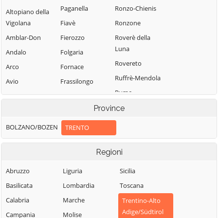
Paganella
Ronzo-Chienis
Altopiano della
Vigolana
Fiavè
Ronzone
Amblar-Don
Fierozzo
Roverè della
Luna
Andalo
Folgaria
Rovereto
Arco
Fornace
Ruffrè-Mendola
Avio
Frassilongo
Rumo
Baselga di Pinè
Garniga Terme
Sagron Mis
Province
Bedollo
Giovo
Samone
Besenello
Giustino
BOLZANO/BOZEN
TRENTO
San Giovanni di
Bieno
Grigno
Fassa-Sèn Jan
Regioni
Bleggio Superiore
Imer
San Lorenzo
Bocenago
Isera
Abruzzo
Liguria
Sicilia
Dorsino
Bondone
Lavarone
Basilicata
Lombardia
Toscana
San Michele
Borgo Chiese
Lavis
all'Adige
Calabria
Marche
Trentino-Alto
Adige/Südtirol
Borgo d'Anaunia
Ledro
Sant'Orsola
Campania
Molise