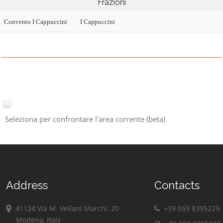
Frazioni
Convento I Cappuccini
I Cappuccini
Seleziona per confrontare l'area corrente (beta)
Address
Contacts
41124 Via M. Vellani Marchi, 20
+39 059 8395229
Modena, Italy