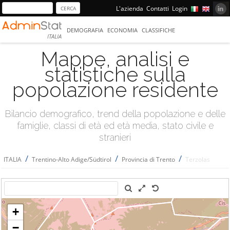
L'azienda
Contatti
Login
DEMOGRAFIA
ECONOMIA
CLASSIFICHE
ITALIA
Mappe, analisi e
statistiche sulla
popolazione residente
Bilancio demografico, trend della popolazione e delle
famiglie, classi di età ed età media, stato civile e
stranieri
/
/
/
ITALIA
Trentino-Alto Adige/Südtirol
Provincia di Trento
Terzolas