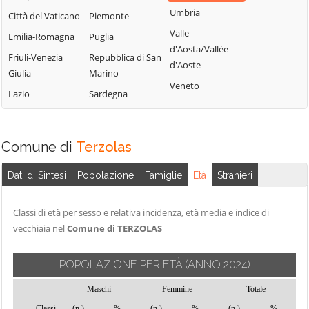
Terme
Umbria
Borgo Lares
Levico Terme
Città del Vaticano
Piemonte
Sanzeno
Valle
Borgo Valsugana
Livo
Emilia-Romagna
Puglia
d'Aosta/Vallée
Sarnonico
Brentonico
Lona-Lases
Friuli-Venezia
Repubblica di San
d'Aoste
Scurelle
Giulia
Marino
Bresimo
Luserna
Veneto
Segonzano
Lazio
Sardegna
Caderzone
Madruzzo
Terme
Sella Giudicarie
Malé
Calceranica al
Sfruz
Massimeno
Comune di
Terzolas
Lago
Soraga di Fassa
Mazzin
Caldes
Sover
Dati di Sintesi
Popolazione
Famiglie
Età
Stranieri
Mezzana
Caldonazzo
Spiazzo
Mezzano
Calliano
Classi di età per sesso e relativa incidenza, età media e indice di
Spormaggiore
Mezzocorona
vecchiaia nel
Comune di TERZOLAS
Campitello di
Sporminore
Mezzolombardo
Fassa
Stenico
Moena
POPOLAZIONE PER ETÀ
(ANNO 2024)
Campodenno
Storo
Molveno
Canal San Bovo
Maschi
Femmine
Totale
Strembo
Mori
Classi
(n.)
%
(n.)
%
(n.)
%