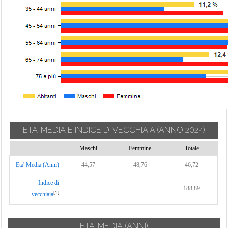
ETA' MEDIA E INDICE DI VECCHIAIA
(ANNO 2024)
Maschi
Femmine
Totale
Eta' Media (Anni)
44,57
48,76
46,72
Indice di
-
-
188,89
[1]
vecchiaia
ETA' MEDIA (ANNI)