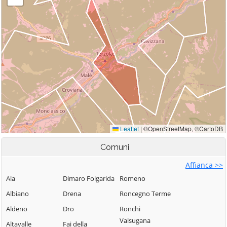
Comuni
Affianca >>
Ala
Dimaro Folgarida
Romeno
Albiano
Drena
Roncegno Terme
Aldeno
Dro
Ronchi
Valsugana
Altavalle
Fai della