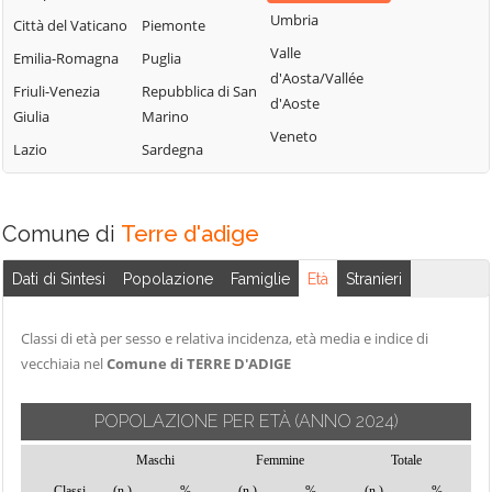
Terme
Umbria
Borgo Lares
Levico Terme
Città del Vaticano
Piemonte
Sanzeno
Valle
Borgo Valsugana
Livo
Emilia-Romagna
Puglia
d'Aosta/Vallée
Sarnonico
Brentonico
Lona-Lases
Friuli-Venezia
Repubblica di San
d'Aoste
Scurelle
Giulia
Marino
Bresimo
Luserna
Veneto
Segonzano
Lazio
Sardegna
Caderzone
Madruzzo
Terme
Sella Giudicarie
Malé
Calceranica al
Sfruz
Massimeno
Comune di
Terre d'adige
Lago
Soraga di Fassa
Mazzin
Caldes
Sover
Dati di Sintesi
Popolazione
Famiglie
Età
Stranieri
Mezzana
Caldonazzo
Spiazzo
Mezzano
Calliano
Classi di età per sesso e relativa incidenza, età media e indice di
Spormaggiore
Mezzocorona
vecchiaia nel
Comune di TERRE D'ADIGE
Campitello di
Sporminore
Mezzolombardo
Fassa
Stenico
Moena
POPOLAZIONE PER ETÀ
(ANNO 2024)
Campodenno
Storo
Molveno
Canal San Bovo
Maschi
Femmine
Totale
Strembo
Mori
Classi
(n.)
%
(n.)
%
(n.)
%