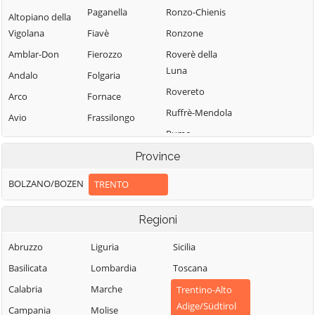
Paganella
Ronzo-Chienis
Altopiano della
Vigolana
Fiavè
Ronzone
Amblar-Don
Fierozzo
Roverè della
Luna
Andalo
Folgaria
Rovereto
Arco
Fornace
Ruffrè-Mendola
Avio
Frassilongo
Rumo
Baselga di Pinè
Garniga Terme
Sagron Mis
Province
Bedollo
Giovo
Samone
Besenello
Giustino
BOLZANO/BOZEN
TRENTO
San Giovanni di
Bieno
Grigno
Fassa-Sèn Jan
Regioni
Bleggio Superiore
Imer
San Lorenzo
Bocenago
Isera
Abruzzo
Liguria
Sicilia
Dorsino
Bondone
Lavarone
Basilicata
Lombardia
Toscana
San Michele
Borgo Chiese
Lavis
all'Adige
Calabria
Marche
Trentino-Alto
Adige/Südtirol
Borgo d'Anaunia
Ledro
Sant'Orsola
Campania
Molise