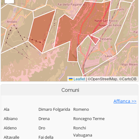
Comuni
Affianca >>
Ala
Dimaro Folgarida
Romeno
Albiano
Drena
Roncegno Terme
Aldeno
Dro
Ronchi
Valsugana
Altavalle
Fai della