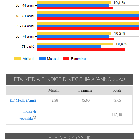
ETA' MEDIA E INDICE DI VECCHIAIA
(ANNO 2024)
Maschi
Femmine
Totale
Eta' Media (Anni)
42,36
45,00
43,65
Indice di
-
-
145,48
[1]
vecchiaia
ETA' MEDIA (ANNI)