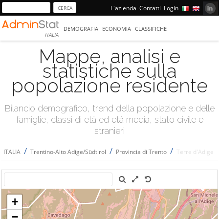
L'azienda
Contatti
Login
DEMOGRAFIA
ECONOMIA
CLASSIFICHE
ITALIA
Mappe, analisi e
statistiche sulla
popolazione residente
Bilancio demografico, trend della popolazione e delle
famiglie, classi di età ed età media, stato civile e
stranieri
/
/
/
ITALIA
Trentino-Alto Adige/Südtirol
Provincia di Trento
Terre d'Adige