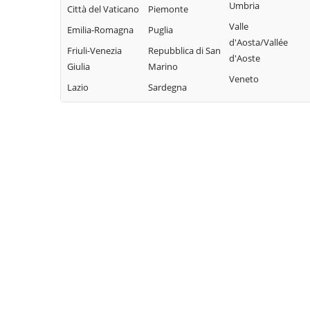
Umbria
Città del Vaticano
Piemonte
Sarnonico
Brentonico
Lona-Lases
Valle
Emilia-Romagna
Puglia
Scurelle
Bresimo
Luserna
d'Aosta/Vallée
Friuli-Venezia
Repubblica di San
Segonzano
Caderzone
Madruzzo
d'Aoste
Giulia
Marino
Terme
Sella Giudicarie
Malé
Veneto
Lazio
Sardegna
Calceranica al
Sfruz
Massimeno
Lago
Soraga di Fassa
Mazzin
Caldes
Sover
Mezzana
Caldonazzo
Spiazzo
Mezzano
Calliano
Spormaggiore
Mezzocorona
Campitello di
Sporminore
Mezzolombardo
Fassa
Stenico
Moena
Campodenno
Storo
Molveno
Canal San Bovo
Strembo
Mori
Canazei
Telve
Nago-Torbole
Capriana
Telve di Sopra
Nogaredo