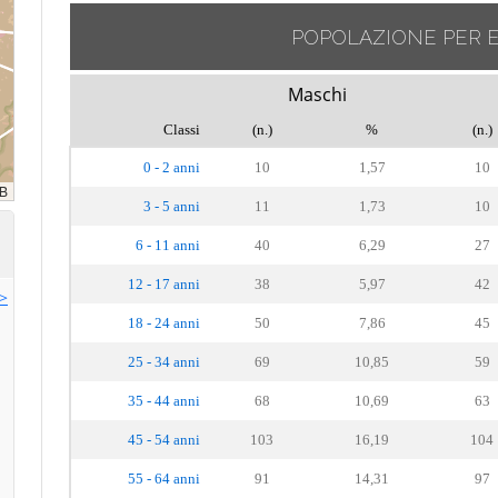
POPOLAZIONE PER 
Maschi
Classi
(n.)
%
(n.)
0 - 2 anni
10
1,57
10
3 - 5 anni
11
1,73
10
6 - 11 anni
40
6,29
27
12 - 17 anni
38
5,97
42
>>
18 - 24 anni
50
7,86
45
25 - 34 anni
69
10,85
59
35 - 44 anni
68
10,69
63
45 - 54 anni
103
16,19
104
55 - 64 anni
91
14,31
97