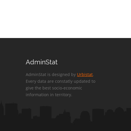
AdminStat
AdminStat is designed by
Urbistat
.
Every data are constatly updated to
give the best socio-economic
information in territory.