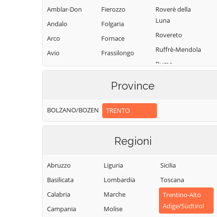
Amblar-Don
Fierozzo
Roverè della
Luna
Andalo
Folgaria
Rovereto
Arco
Fornace
Ruffrè-Mendola
Avio
Frassilongo
Rumo
Baselga di Pinè
Garniga Terme
Sagron Mis
Bedollo
Giovo
Province
Samone
Besenello
Giustino
San Giovanni di
BOLZANO/BOZEN
TRENTO
Bieno
Grigno
Fassa-Sèn Jan
Bleggio Superiore
Imer
San Lorenzo
Regioni
Bocenago
Isera
Dorsino
Bondone
Lavarone
San Michele
Abruzzo
Liguria
Sicilia
Borgo Chiese
Lavis
all'Adige
Basilicata
Lombardia
Toscana
Borgo d'Anaunia
Ledro
Sant'Orsola
Calabria
Marche
Trentino-Alto
Terme
Borgo Lares
Levico Terme
Adige/Südtirol
Campania
Molise
Sanzeno
Borgo Valsugana
Livo