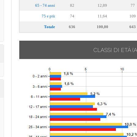
65 - 74 anni
82
12,89
77
75 e più
74
11,64
109
Totale
636
100,00
643
CLASSI DI ETÀ
(