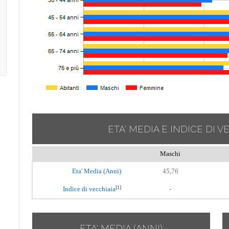
ETA' MEDIA E INDICE DI V
Maschi
Eta' Media (Anni)
45,76
[1]
Indice di vecchiaia
-
ETA' MEDIA (ANNI)