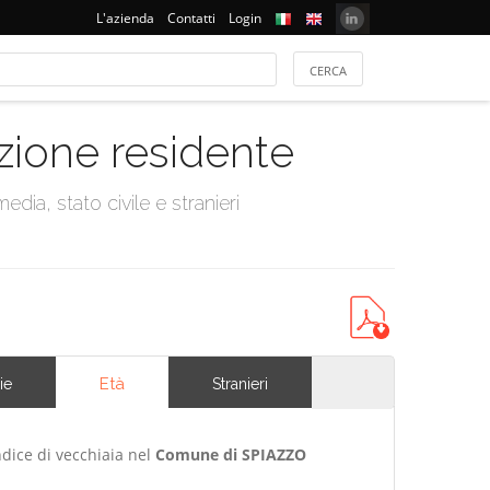
L'azienda
Contatti
Login
azione residente
dia, stato civile e stranieri
Età
ie
Stranieri
ndice di vecchiaia nel
Comune di SPIAZZO