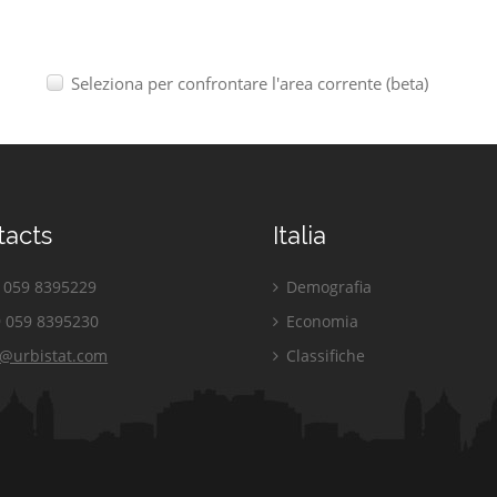
Seleziona per confrontare l'area corrente (beta)
tacts
Italia
059 8395229
Demografia
 059 8395230
Economia
o@urbistat.com
Classifiche