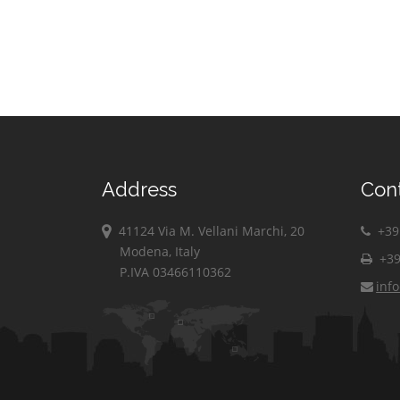
Address
Con
41124 Via M. Vellani Marchi, 20
+39 
Modena, Italy
+39
P.IVA 03466110362
inf