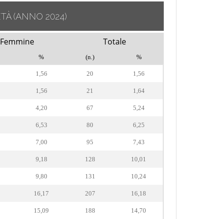
ETÀ
(ANNO 2024)
Femmine
Totale
%
(n.)
%
1,56
20
1,56
1,56
21
1,64
4,20
67
5,24
6,53
80
6,25
7,00
95
7,43
9,18
128
10,01
9,80
131
10,24
16,17
207
16,18
15,09
188
14,70