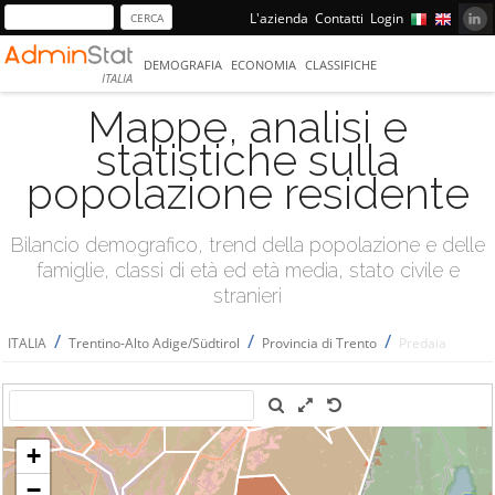
L'azienda
Contatti
Login
DEMOGRAFIA
ECONOMIA
CLASSIFICHE
ITALIA
Mappe, analisi e
statistiche sulla
popolazione residente
Bilancio demografico, trend della popolazione e delle
famiglie, classi di età ed età media, stato civile e
stranieri
/
/
/
ITALIA
Trentino-Alto Adige/Südtirol
Provincia di Trento
Predaia