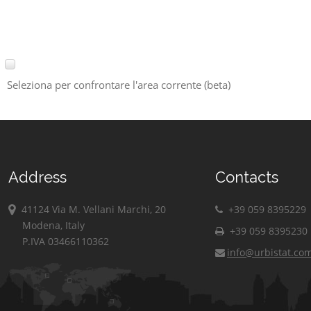
Seleziona per confrontare l'area corrente (beta)
Address
Contacts
41124 Via M. Vellani Marchi, 20
+39 059 8395229
Modena, Italy
+39 059 8395230
P.IVA 03466110362
info@urbistat.co