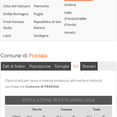
Terme
Umbria
Borgo Lares
Levico Terme
Città del Vaticano
Piemonte
Sanzeno
Valle
Borgo Valsugana
Livo
Emilia-Romagna
Puglia
d'Aosta/Vallée
Sarnonico
Brentonico
Lona-Lases
Friuli-Venezia
Repubblica di San
d'Aoste
Scurelle
Giulia
Marino
Bresimo
Luserna
Veneto
Segonzano
Lazio
Sardegna
Caderzone
Madruzzo
Terme
Sella Giudicarie
Malé
Calceranica al
Sfruz
Massimeno
Comune di
Predaia
Lago
Soraga di Fassa
Mazzin
Caldes
Sover
Dati di Sintesi
Popolazione
Famiglie
Età
Stranieri
Mezzana
Caldonazzo
Spiazzo
Mezzano
Calliano
Classi di età per sesso e relativa incidenza, età media e indice di
Spormaggiore
Mezzocorona
vecchiaia nel
Comune di PREDAIA
Campitello di
Sporminore
Mezzolombardo
Fassa
Stenico
Moena
POPOLAZIONE PER ETÀ
(ANNO 2024)
Campodenno
Storo
Molveno
Canal San Bovo
Maschi
Femmine
Totale
Strembo
Mori
Classi
(n.)
%
(n.)
%
(n.)
%