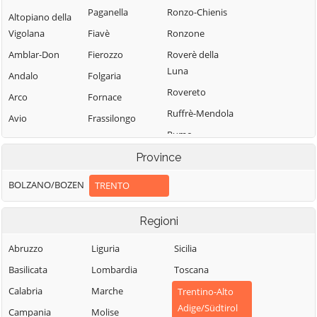
Paganella
Ronzo-Chienis
Altopiano della
Vigolana
Fiavè
Ronzone
Amblar-Don
Fierozzo
Roverè della
Luna
Andalo
Folgaria
Rovereto
Arco
Fornace
Ruffrè-Mendola
Avio
Frassilongo
Rumo
Baselga di Pinè
Garniga Terme
Sagron Mis
Province
Bedollo
Giovo
Samone
Besenello
Giustino
BOLZANO/BOZEN
TRENTO
San Giovanni di
Bieno
Grigno
Fassa-Sèn Jan
Regioni
Bleggio Superiore
Imer
San Lorenzo
Bocenago
Isera
Abruzzo
Liguria
Sicilia
Dorsino
Bondone
Lavarone
Basilicata
Lombardia
Toscana
San Michele
Borgo Chiese
Lavis
all'Adige
Calabria
Marche
Trentino-Alto
Adige/Südtirol
Borgo d'Anaunia
Ledro
Sant'Orsola
Campania
Molise