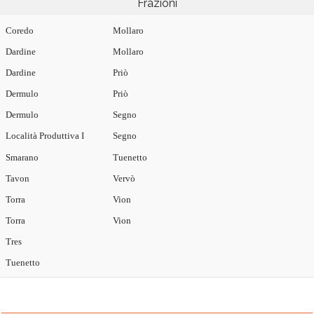
Frazioni
Coredo
Mollaro
Dardine
Mollaro
Dardine
Priò
Dermulo
Priò
Dermulo
Segno
Località Produttiva I
Segno
Smarano
Tuenetto
Tavon
Vervò
Torra
Vion
Torra
Vion
Tres
Tuenetto