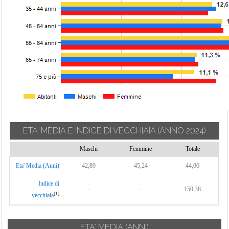
ETA' MEDIA E INDICE DI VECCHIAIA
(ANNO 2024)
Maschi
Femmine
Totale
Eta' Media (Anni)
42,89
45,24
44,06
Indice di
-
-
150,38
[1]
vecchiaia
ETA' MEDIA (ANNI)