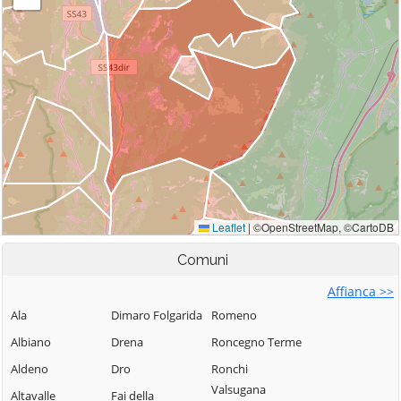
Comuni
Affianca >>
Ala
Dimaro Folgarida
Romeno
Albiano
Drena
Roncegno Terme
Aldeno
Dro
Ronchi
Valsugana
Altavalle
Fai della