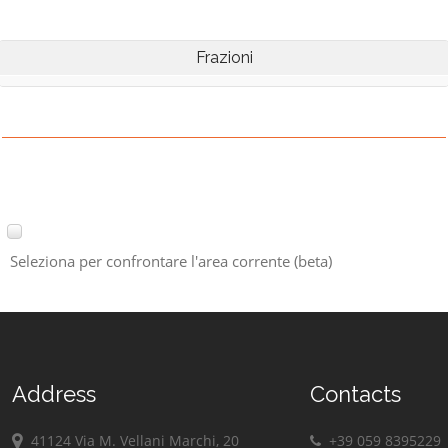
Frazioni
Seleziona per confrontare l'area corrente (beta)
Address
Contacts
41124 Via M. Vellani Marchi, 20
+39 059 8395229