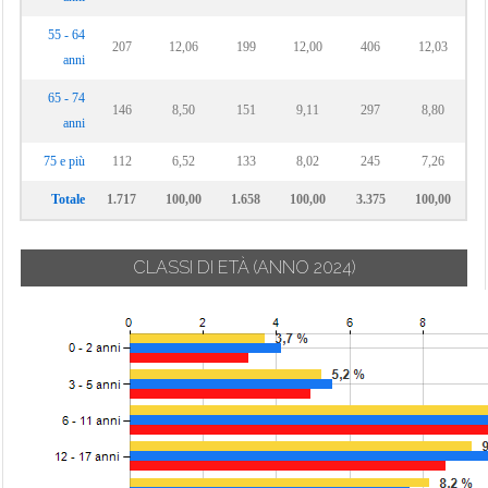
55 - 64
207
12,06
199
12,00
406
12,03
anni
65 - 74
146
8,50
151
9,11
297
8,80
anni
75 e più
112
6,52
133
8,02
245
7,26
Totale
1.717
100,00
1.658
100,00
3.375
100,00
CLASSI DI ETÀ
(ANNO 2024)