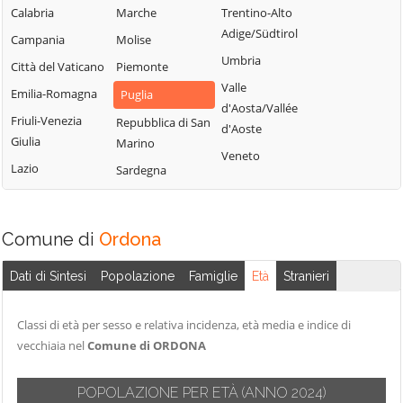
Peschici
Troia
Calabria
Marche
Trentino-Alto
Castelnuovo
Pietramontecorvino
Vico del Gargano
Adige/Südtirol
Campania
Molise
della Daunia
Poggio Imperiale
Vieste
Umbria
Città del Vaticano
Piemonte
Celenza
Rignano
Volturara Appula
Valle
Valfortore
Emilia-Romagna
Puglia
Garganico
d'Aosta/Vallée
Volturino
Celle di San Vito
Friuli-Venezia
Repubblica di San
d'Aoste
Rocchetta
Giulia
Zapponeta
Marino
Cerignola
Sant'Antonio
Veneto
Lazio
Sardegna
Chieuti
Comune di
Ordona
Dati di Sintesi
Popolazione
Famiglie
Età
Stranieri
Classi di età per sesso e relativa incidenza, età media e indice di
vecchiaia nel
Comune di ORDONA
POPOLAZIONE PER ETÀ
(ANNO 2024)