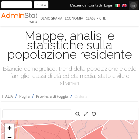
L'azienda
Contatti
Login
DEMOGRAFIA
ECONOMIA
CLASSIFICHE
ITALIA
Mappe, analisi e
statistiche sulla
popolazione residente
Bilancio demografico, trend della popolazione e delle
famiglie, classi di età ed età media, stato civile e
stranieri
/
/
/
ITALIA
Puglia
Provincia di Foggia
Ordona