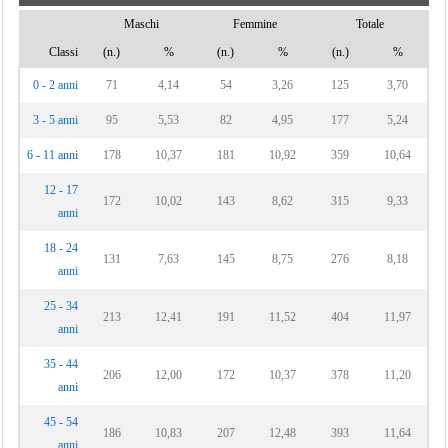
Maschi
Femmine
Totale
Classi
(n.)
%
(n.)
%
(n.)
%
0 - 2 anni
71
4,14
54
3,26
125
3,70
3 - 5 anni
95
5,53
82
4,95
177
5,24
6 - 11 anni
178
10,37
181
10,92
359
10,64
12 - 17
172
10,02
143
8,62
315
9,33
anni
18 - 24
131
7,63
145
8,75
276
8,18
anni
25 - 34
213
12,41
191
11,52
404
11,97
anni
35 - 44
206
12,00
172
10,37
378
11,20
anni
45 - 54
186
10,83
207
12,48
393
11,64
anni