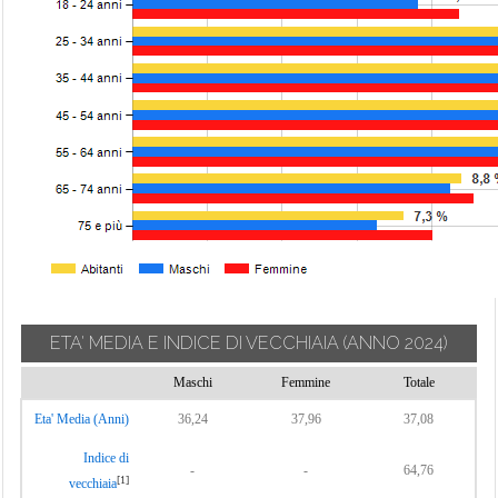
ETA' MEDIA E INDICE DI VECCHIAIA
(ANNO 2024)
Maschi
Femmine
Totale
Eta' Media (Anni)
36,24
37,96
37,08
Indice di
-
-
64,76
[1]
vecchiaia