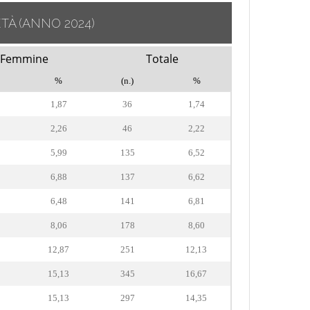
ETÀ
(ANNO 2024)
Femmine
Totale
%
(n.)
%
1,87
36
1,74
2,26
46
2,22
5,99
135
6,52
6,88
137
6,62
6,48
141
6,81
8,06
178
8,60
12,87
251
12,13
15,13
345
16,67
15,13
297
14,35