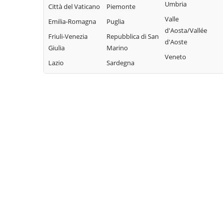
Umbria
Città del Vaticano
Piemonte
Sarnonico
Brentonico
Lona-Lases
Valle
Emilia-Romagna
Puglia
Scurelle
Bresimo
Luserna
d'Aosta/Vallée
Friuli-Venezia
Repubblica di San
Segonzano
Caderzone
Madruzzo
d'Aoste
Giulia
Marino
Terme
Sella Giudicarie
Malé
Veneto
Lazio
Sardegna
Calceranica al
Sfruz
Massimeno
Lago
Soraga di Fassa
Mazzin
Caldes
Sover
Mezzana
Caldonazzo
Spiazzo
Mezzano
Calliano
Spormaggiore
Mezzocorona
Campitello di
Sporminore
Mezzolombardo
Fassa
Stenico
Moena
Campodenno
Storo
Molveno
Canal San Bovo
Strembo
Mori
Canazei
Telve
Nago-Torbole
Capriana
Telve di Sopra
Nogaredo