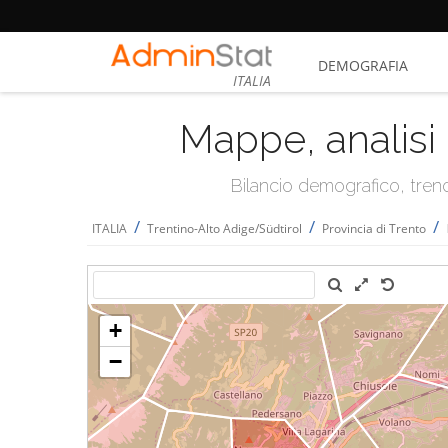
DEMOGRAFIA
ITALIA
Mappe, analisi 
Bilancio demografico, trend 
/
/
/
ITALIA
Trentino-Alto Adige/Südtirol
Provincia di Trento