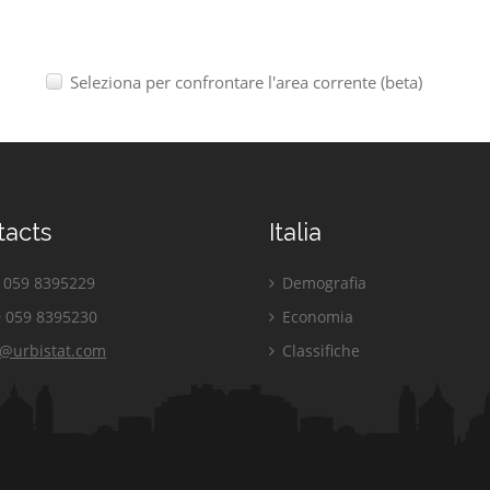
Seleziona per confrontare l'area corrente (beta)
tacts
Italia
059 8395229
Demografia
 059 8395230
Economia
o@urbistat.com
Classifiche