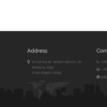
Address
Con
41124 Via M. Vellani Marchi, 20
+39 
Modena, Italy
+39
P.IVA 03466110362
inf