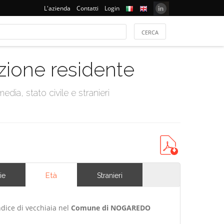
L'azienda
Contatti
Login
azione residente
dia, stato civile e stranieri
Età
ie
Stranieri
ndice di vecchiaia nel
Comune di NOGAREDO