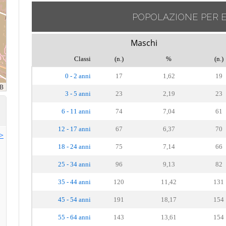
POPOLAZIONE PER 
Maschi
Classi
(n.)
%
(n.)
0 - 2 anni
17
1,62
19
3 - 5 anni
23
2,19
23
6 - 11 anni
74
7,04
61
12 - 17 anni
67
6,37
70
>>
18 - 24 anni
75
7,14
66
25 - 34 anni
96
9,13
82
35 - 44 anni
120
11,42
131
45 - 54 anni
191
18,17
154
55 - 64 anni
143
13,61
154