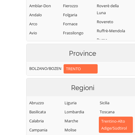
Amblar-Don
Fierozzo
Roverè della
Luna
Andalo
Folgaria
Rovereto
Arco
Fornace
Ruffrè-Mendola
Avio
Frassilongo
Rumo
Baselga di Pinè
Garniga Terme
Sagron Mis
Bedollo
Giovo
Province
Samone
Besenello
Giustino
San Giovanni di
BOLZANO/BOZEN
TRENTO
Bieno
Grigno
Fassa-Sèn Jan
Bleggio Superiore
Imer
San Lorenzo
Regioni
Bocenago
Isera
Dorsino
Bondone
Lavarone
San Michele
Abruzzo
Liguria
Sicilia
Borgo Chiese
Lavis
all'Adige
Basilicata
Lombardia
Toscana
Borgo d'Anaunia
Ledro
Sant'Orsola
Calabria
Marche
Trentino-Alto
Terme
Borgo Lares
Levico Terme
Adige/Südtirol
Campania
Molise
Sanzeno
Borgo Valsugana
Livo