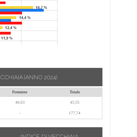
ECCHIAIA
(ANNO 2024)
Femmine
Totale
46,03
45,55
-
177,74
INDICE DI VECCHIAIA