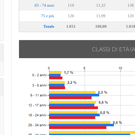
65 - 74 anni
119
11,32
138
75 e più
126
11,99
120
Totale
1.051
100,00
1.01
CLASSI DI ETÀ
(