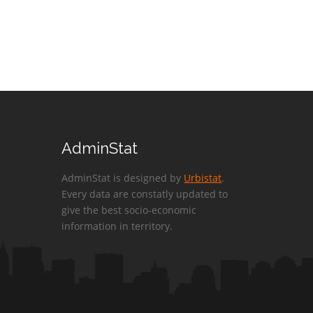
AdminStat
AdminStat is designed by
Urbistat
.
Every data are constatly updated to
give the best socio-economic
information in territory.