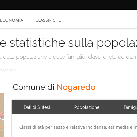
ECONOMIA
CLASSIFICHE
e statistiche sulla popol
della popolazione e delle famiglie, classi di età ed età me
Nogaredo
Comune di
Nogaredo
Dati di Sintesi
Popolazione
Famigl
Classi di età per sesso e relativa incidenza, età media e i