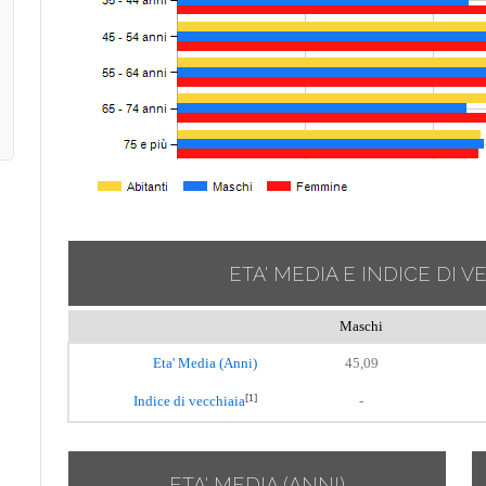
ETA' MEDIA E INDICE DI V
Maschi
Eta' Media (Anni)
45,09
[1]
Indice di vecchiaia
-
ETA' MEDIA (ANNI)