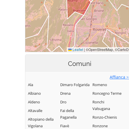
Comuni
Affianca 
Ala
Dimaro Folgarida
Romeno
Albiano
Drena
Roncegno Terme
Aldeno
Dro
Ronchi
Valsugana
Altavalle
Fai della
Paganella
Ronzo-Chienis
Altopiano della
Vigolana
Fiavè
Ronzone