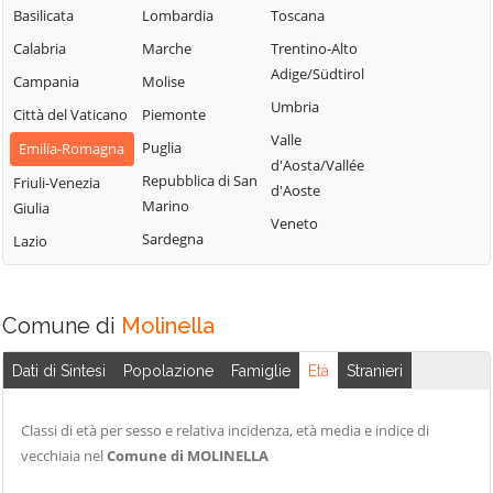
Sasso Marconi
Basilicata
Lombardia
Toscana
Castel Maggiore
Molinella
Valsamoggia
Calabria
Marche
Trentino-Alto
Castel San Pietro
Monghidoro
Vergato
Adige/Südtirol
Campania
Molise
Terme
Monte San Pietro
Zola Predosa
Umbria
Città del Vaticano
Piemonte
Castello d'Argile
Valle
Puglia
Emilia-Romagna
d'Aosta/Vallée
Repubblica di San
Friuli-Venezia
d'Aoste
Marino
Giulia
Veneto
Sardegna
Lazio
Comune di
Molinella
Dati di Sintesi
Popolazione
Famiglie
Età
Stranieri
Classi di età per sesso e relativa incidenza, età media e indice di
vecchiaia nel
Comune di MOLINELLA