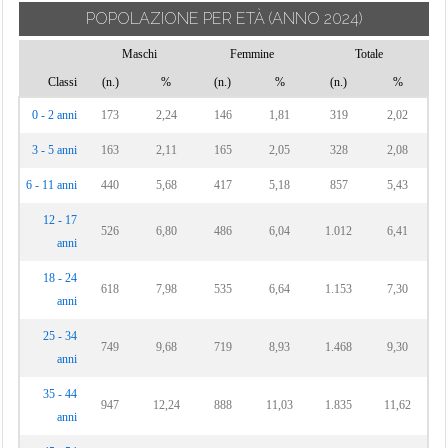
POPOLAZIONE PER ETÀ
(ANNO 2024)
Maschi
Femmine
Totale
Classi
(n.)
%
(n.)
%
(n.)
%
0 - 2 anni
173
2,24
146
1,81
319
2,02
3 - 5 anni
163
2,11
165
2,05
328
2,08
6 - 11 anni
440
5,68
417
5,18
857
5,43
12 - 17
526
6,80
486
6,04
1.012
6,41
anni
18 - 24
618
7,98
535
6,64
1.153
7,30
anni
25 - 34
749
9,68
719
8,93
1.468
9,30
anni
35 - 44
947
12,24
888
11,03
1.835
11,62
anni