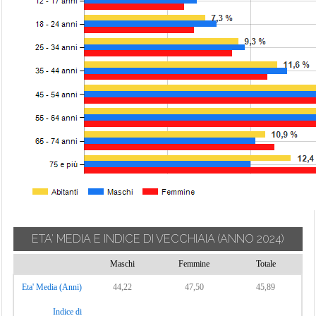
ETA' MEDIA E INDICE DI VECCHIAIA
(ANNO 2024)
Maschi
Femmine
Totale
Eta' Media (Anni)
44,22
47,50
45,89
Indice di