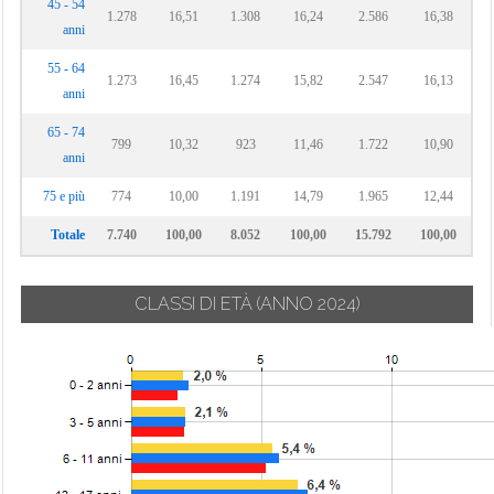
45 - 54
1.278
16,51
1.308
16,24
2.586
16,38
anni
55 - 64
1.273
16,45
1.274
15,82
2.547
16,13
anni
65 - 74
799
10,32
923
11,46
1.722
10,90
anni
75 e più
774
10,00
1.191
14,79
1.965
12,44
Totale
7.740
100,00
8.052
100,00
15.792
100,00
CLASSI DI ETÀ
(ANNO 2024)