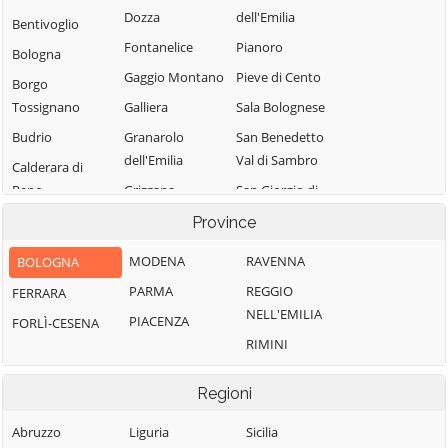
Dozza
dell'Emilia
Bentivoglio
Fontanelice
Pianoro
Bologna
Gaggio Montano
Pieve di Cento
Borgo
Tossignano
Galliera
Sala Bolognese
Budrio
Granarolo
San Benedetto
dell'Emilia
Val di Sambro
Calderara di
Reno
Grizzana
San Giorgio di
Morandi
Piano
Camugnano
Province
Imola
San Giovanni in
Casalecchio di
MODENA
RAVENNA
BOLOGNA
Persiceto
Reno
Lizzano in
PARMA
REGGIO
FERRARA
Belvedere
San Lazzaro di
Casalfiumanese
NELL'EMILIA
Savena
PIACENZA
FORLÌ-CESENA
Loiano
Castel d'Aiano
RIMINI
San Pietro in
Malalbergo
Castel del Rio
Casale
Marzabotto
Castel di Casio
Regioni
Sant'Agata
Medicina
Castel Guelfo di
Bolognese
Abruzzo
Liguria
Sicilia
Bologna
Minerbio