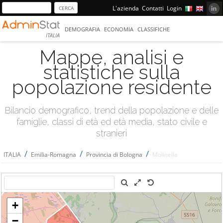
L'azienda
Contatti
Login
DEMOGRAFIA
ECONOMIA
CLASSIFICHE
ITALIA
Mappe, analisi e
statistiche sulla
popolazione residente
Bilancio demografico, trend della popolazione e delle
famiglie, classi di età ed età media, stato civile e
stranieri
/
/
/
ITALIA
Emilia-Romagna
Provincia di Bologna
Molinella