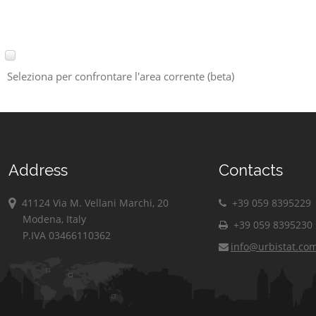
Seleziona per confrontare l'area corrente (beta)
Address
Contacts
41124 Via M. Vellani Marchi, 20
+39 059 8395229
Modena, Italy
+39 059 8395230
P.IVA 03466110362
info@urbistat.co