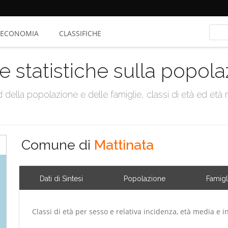
ECONOMIA
CLASSIFICHE
e statistiche sulla popol
della popolazione e delle famiglie, classi di età ed età me
Comune di
Mattinata
Dati di Sintesi
Popolazione
Famigl
Classi di età per sesso e relativa incidenza, età media e i