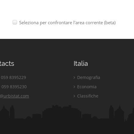
Seleziona per confrontare l'area corrente (beta)
tacts
Italia
059 8395229
Demografia
 059 8395230
Economia
o@urbistat.com
Classifiche