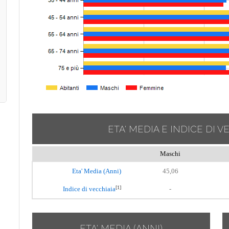
ETA' MEDIA E INDICE DI V
Maschi
Eta' Media (Anni)
45,06
[1]
Indice di vecchiaia
-
ETA' MEDIA (ANNI)