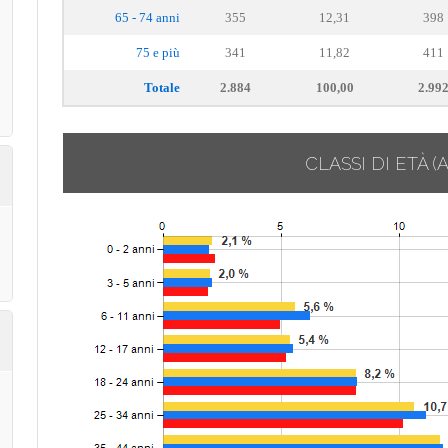
65 - 74 anni
355
12,31
398
75 e più
341
11,82
411
Totale
2.884
100,00
2.99
CLASSI DI ETÀ
(