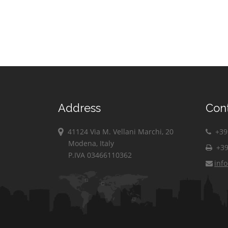
Address
Con
41124 Via M. Vellani Marchi, 20
+39 
Modena, Italy
+39
P.IVA 03466110362
inf