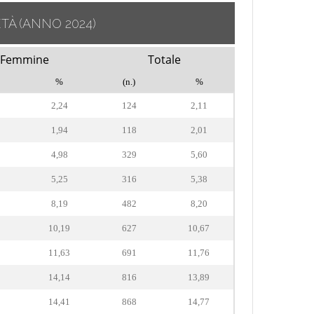
ETÀ
(ANNO 2024)
Femmine
Totale
%
(n.)
%
2,24
124
2,11
1,94
118
2,01
4,98
329
5,60
5,25
316
5,38
8,19
482
8,20
10,19
627
10,67
11,63
691
11,76
14,14
816
13,89
14,41
868
14,77