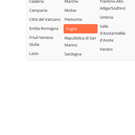
Calabria
Marche
Trentino-Alto
Poggio Imperiale
Vieste
Celenza
Adige/Südtirol
Campania
Molise
Rignano
Volturara Appula
Valfortore
Umbria
Garganico
Città del Vaticano
Piemonte
Volturino
Celle di San Vito
Valle
Rocchetta
Emilia-Romagna
Puglia
Zapponeta
Cerignola
d'Aosta/Vallée
Sant'Antonio
Friuli-Venezia
Repubblica di San
d'Aoste
Chieuti
Giulia
Marino
Veneto
Lazio
Sardegna