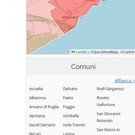
Comuni
Affianca 
Accadia
Deliceto
Rodi Garganico
Alberona
Faeto
Roseto
Valfortore
Anzano di Puglia
Foggia
San Giovanni
Apricena
Ischitella
Rotondo
Ascoli Satriano
Isole Tremiti
San Marco in
Biccari
Lesina