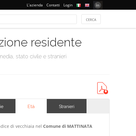
L'azienda
Contatti
Login
azione residente
dia, stato civile e stranieri
Età
ie
Stranieri
ndice di vecchiaia nel
Comune di MATTINATA