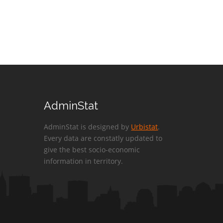
AdminStat
AdminStat is designed by
Urbistat
.
Every data are constatly updated to
give the best socio-economic
information in territory.