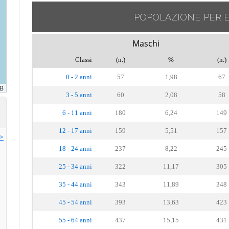
POPOLAZIONE PER 
Maschi
Classi
(n.)
%
(n.)
0 - 2 anni
57
1,98
67
3 - 5 anni
60
2,08
58
6 - 11 anni
180
6,24
149
12 - 17 anni
159
5,51
157
>>
18 - 24 anni
237
8,22
245
25 - 34 anni
322
11,17
305
35 - 44 anni
343
11,89
348
45 - 54 anni
393
13,63
423
55 - 64 anni
437
15,15
431