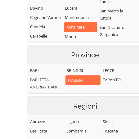
Lamis
Bovino
Lucera
San Marco la
Cagnano Varano
Manfredonia
Catola
Candela
Mattinata
San Nicandro
Garganico
Carapelle
Monte
Sant'Angelo
San Paolo di
Carlantino
Civitate
Monteleone di
Province
Carpino
Puglia
San Severo
Casalnuovo
Motta
Sant'Agata di
BARI
BRINDISI
LECCE
Monterotaro
Montecorvino
Puglia
BARLETTA-
TARANTO
FOGGIA
Casalvecchio di
Ordona
Serracapriola
ANDRIA-TRANI
Puglia
Orsara di Puglia
Stornara
Castelluccio dei
Sauri
Orta Nova
Stornarella
Regioni
Castelluccio
Panni
Torremaggiore
Valmaggiore
Abruzzo
Liguria
Sicilia
Peschici
Troia
Castelnuovo
Basilicata
Lombardia
Toscana
Pietramontecorvino
Vico del Gargano
della Daunia