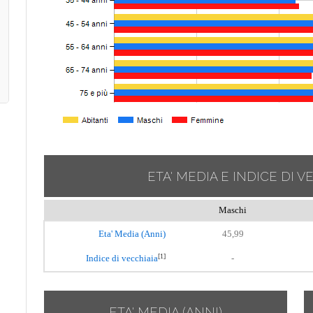
ETA' MEDIA E INDICE DI V
Maschi
Eta' Media (Anni)
45,99
[1]
Indice di vecchiaia
-
ETA' MEDIA (ANNI)