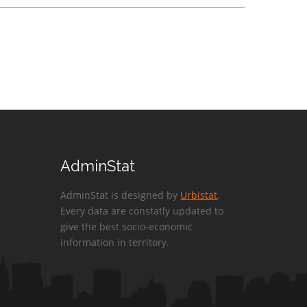
AdminStat
AdminStat is designed by
Urbistat
.
Every data are constatly updated to
give the best socio-economic
information in territory.