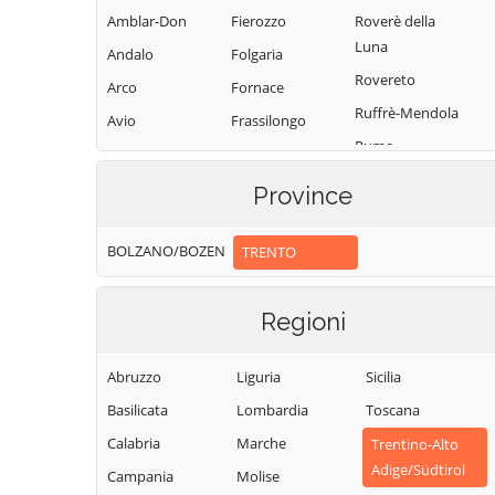
Amblar-Don
Fierozzo
Roverè della
Luna
Andalo
Folgaria
Rovereto
Arco
Fornace
Ruffrè-Mendola
Avio
Frassilongo
Rumo
Baselga di Pinè
Garniga Terme
Sagron Mis
Bedollo
Giovo
Province
Samone
Besenello
Giustino
San Giovanni di
BOLZANO/BOZEN
TRENTO
Bieno
Grigno
Fassa-Sèn Jan
Bleggio Superiore
Imer
San Lorenzo
Regioni
Bocenago
Isera
Dorsino
Bondone
Lavarone
San Michele
Abruzzo
Liguria
Sicilia
Borgo Chiese
Lavis
all'Adige
Basilicata
Lombardia
Toscana
Borgo d'Anaunia
Ledro
Sant'Orsola
Calabria
Marche
Trentino-Alto
Terme
Borgo Lares
Levico Terme
Adige/Südtirol
Campania
Molise
Sanzeno
Borgo Valsugana
Livo