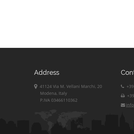
Address
Con
41124 Via M. Vellani Marchi, 20
+39 
Modena, Italy
+39
P.IVA 03466110362
inf