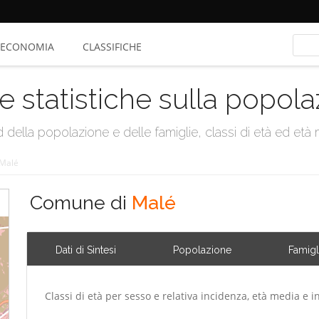
ECONOMIA
CLASSIFICHE
e statistiche sulla popol
della popolazione e delle famiglie, classi di età ed età me
Malé
Comune di
Malé
Dati di Sintesi
Popolazione
Famigl
Classi di età per sesso e relativa incidenza, età media e i