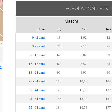
POPOLAZIONE PER 
Maschi
Classi
(n.)
%
(n.)
0 - 2 anni
18
1,62
12
3 - 5 anni
24
2,16
25
6 - 11 anni
67
6,02
59
12 - 17 anni
62
5,57
75
>>
18 - 24 anni
90
8,09
80
25 - 34 anni
113
10,15
104
35 - 44 anni
123
11,05
132
45 - 54 anni
155
13,93
151
55 - 64 anni
184
16,53
177