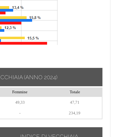
ECCHIAIA
(ANNO 2024)
Femmine
Totale
49,33
47,71
-
234,19
INDICE DI VECCHIAIA