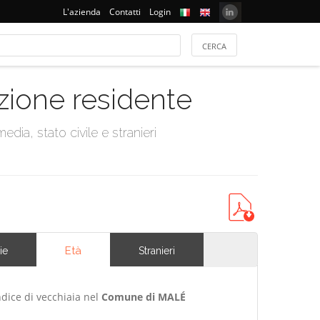
L'azienda
Contatti
Login
azione residente
dia, stato civile e stranieri
Età
ie
Stranieri
ndice di vecchiaia nel
Comune di MALÉ