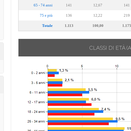
65 - 74 anni
141
12,67
141
75 e più
136
12,22
219
Totale
1.113
100,00
1.17
CLASSI DI ETÀ
(