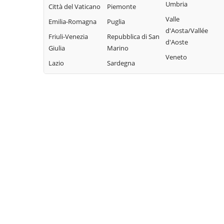
Umbria
Città del Vaticano
Piemonte
Sarnonico
Brentonico
Lona-Lases
Valle
Emilia-Romagna
Puglia
Scurelle
Bresimo
Luserna
d'Aosta/Vallée
Friuli-Venezia
Repubblica di San
Segonzano
Caderzone
Madruzzo
d'Aoste
Giulia
Marino
Terme
Sella Giudicarie
Malé
Veneto
Lazio
Sardegna
Calceranica al
Sfruz
Massimeno
Lago
Soraga di Fassa
Mazzin
Caldes
Sover
Mezzana
Caldonazzo
Spiazzo
Mezzano
Calliano
Spormaggiore
Mezzocorona
Campitello di
Sporminore
Mezzolombardo
Fassa
Stenico
Moena
Campodenno
Storo
Molveno
Canal San Bovo
Strembo
Mori
Canazei
Telve
Nago-Torbole
Capriana
Telve di Sopra
Nogaredo