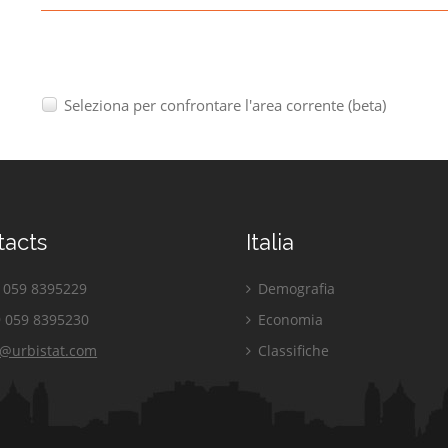
Seleziona per confrontare l'area corrente (beta)
tacts
Italia
059 8395229
Demografia
 059 8395230
Economia
o@urbistat.com
Classifiche