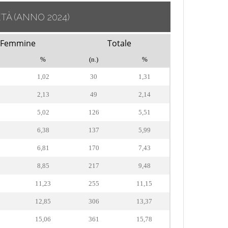
ETÀ
(ANNO 2024)
Femmine
Totale
%
(n.)
%
1,02
30
1,31
2,13
49
2,14
5,02
126
5,51
6,38
137
5,99
6,81
170
7,43
8,85
217
9,48
11,23
255
11,15
12,85
306
13,37
15,06
361
15,78