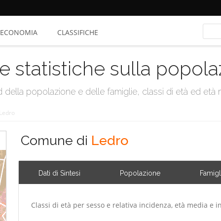
ECONOMIA
CLASSIFICHE
e statistiche sulla popol
della popolazione e delle famiglie, classi di età ed età me
Ledro
Comune di
Ledro
Dati di Sintesi
Popolazione
Famigl
Classi di età per sesso e relativa incidenza, età media e i