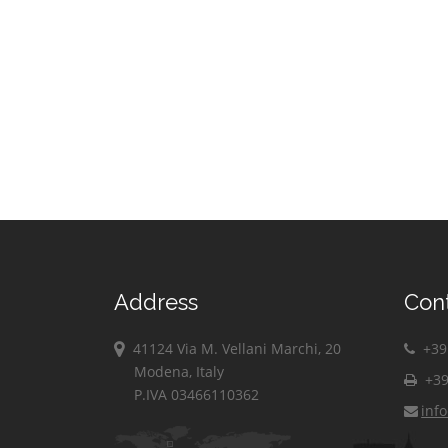
Address
Con
41124 Via M. Vellani Marchi, 20
+39 
Modena, Italy
+39
P.IVA 03466110362
inf