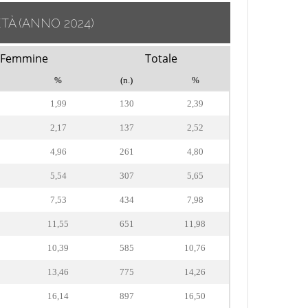
ETÀ
(ANNO 2024)
Femmine
Totale
%
(n.)
%
1,99
130
2,39
2,17
137
2,52
4,96
261
4,80
5,54
307
5,65
7,53
434
7,98
11,55
651
11,98
10,39
585
10,76
13,46
775
14,26
16,14
897
16,50