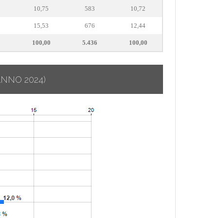
10,75
583
10,72
15,53
676
12,44
3
100,00
5.436
100,00
ANNO 2024)