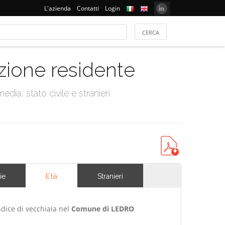
L'azienda
Contatti
Login
azione residente
dia, stato civile e stranieri
Età
ie
Stranieri
ndice di vecchiaia nel
Comune di LEDRO