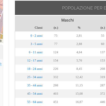
POPOLAZIONE PER 
Maschi
Classi
(n.)
%
(n.)
0 - 2 anni
75
2,81
55
3 - 5 anni
77
2,88
60
6 - 11 anni
124
4,64
137
12 - 17 anni
154
5,76
153
>>
18 - 24 anni
226
8,45
208
25 - 34 anni
332
12,42
319
35 - 44 anni
298
11,15
287
45 - 54 anni
403
15,08
372
55 - 64 anni
451
16,87
446