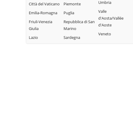
Umbria
Città del Vaticano
Piemonte
Sarnonico
Brentonico
Lona-Lases
Valle
Emilia-Romagna
Puglia
Scurelle
Bresimo
Luserna
d'Aosta/Vallée
Friuli-Venezia
Repubblica di San
Segonzano
Caderzone
Madruzzo
d'Aoste
Giulia
Marino
Terme
Sella Giudicarie
Malé
Veneto
Lazio
Sardegna
Calceranica al
Sfruz
Massimeno
Lago
Soraga di Fassa
Mazzin
Caldes
Sover
Mezzana
Caldonazzo
Spiazzo
Mezzano
Calliano
Spormaggiore
Mezzocorona
Campitello di
Sporminore
Mezzolombardo
Fassa
Stenico
Moena
Campodenno
Storo
Molveno
Canal San Bovo
Strembo
Mori
Canazei
Telve
Nago-Torbole
Capriana
Telve di Sopra
Nogaredo