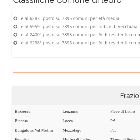
è al 6287° posto su 7895 comuni per età media
è al 5959° posto su 7895 comuni per indice di Vecchiaia
è al 2400° posto su 7895 comuni per % di residenti con 
è al 6238° posto su 7895 comuni per % di residenti con p
Frazio
Bezzecca
Lenzumo
Pieve di Ledro
Biacesa
Locca
Prè
Bungalows Val Molini
Mezzolago
Pur
Enguiso
Molina di Ledro
Tiarno di Sopra