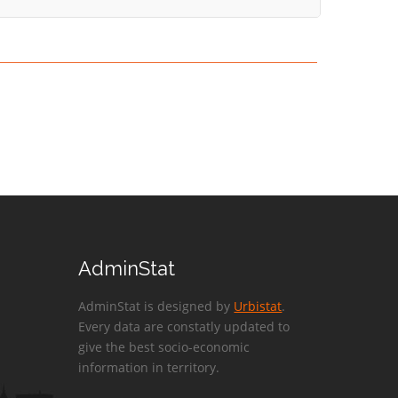
AdminStat
AdminStat is designed by
Urbistat
.
Every data are constatly updated to
give the best socio-economic
information in territory.