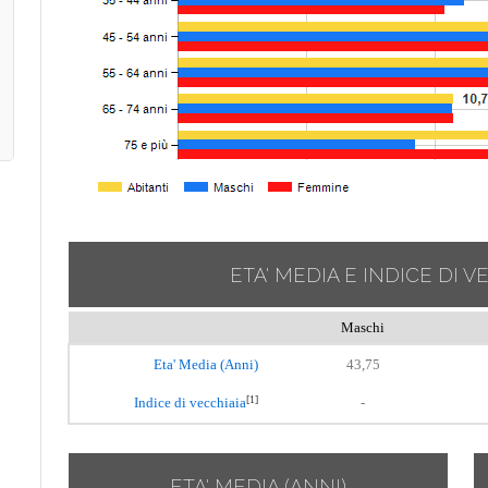
ETA' MEDIA E INDICE DI V
Maschi
Eta' Media (Anni)
43,75
[1]
Indice di vecchiaia
-
ETA' MEDIA (ANNI)