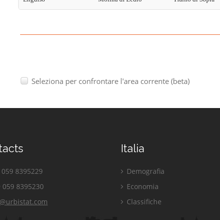
Seleziona per confrontare l'area corrente (beta)
tacts
Italia
059 8395229
Demografia
 059 8395230
Economia
o@urbistat.com
Classifiche