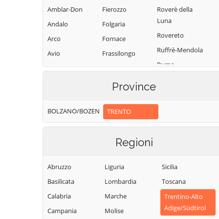
Amblar-Don
Fierozzo
Roverè della
Luna
Andalo
Folgaria
Rovereto
Arco
Fornace
Ruffrè-Mendola
Avio
Frassilongo
Rumo
Baselga di Pinè
Garniga Terme
Sagron Mis
Bedollo
Giovo
Province
Samone
Besenello
Giustino
San Giovanni di
BOLZANO/BOZEN
TRENTO
Bieno
Grigno
Fassa-Sèn Jan
Bleggio Superiore
Imer
San Lorenzo
Regioni
Bocenago
Isera
Dorsino
Bondone
Lavarone
San Michele
Abruzzo
Liguria
Sicilia
Borgo Chiese
Lavis
all'Adige
Basilicata
Lombardia
Toscana
Borgo d'Anaunia
Ledro
Sant'Orsola
Calabria
Marche
Trentino-Alto
Terme
Borgo Lares
Levico Terme
Adige/Südtirol
Campania
Molise
Sanzeno
Borgo Valsugana
Livo