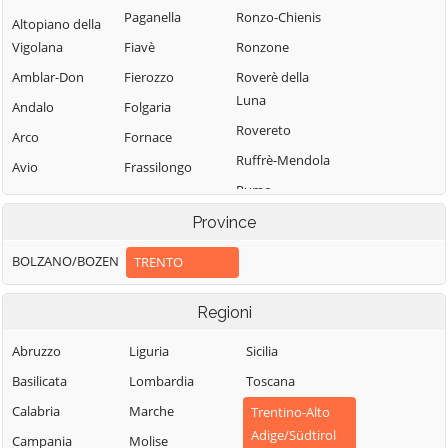
Paganella
Ronzo-Chienis
Altopiano della
Vigolana
Fiavè
Ronzone
Amblar-Don
Fierozzo
Roverè della
Luna
Andalo
Folgaria
Rovereto
Arco
Fornace
Ruffrè-Mendola
Avio
Frassilongo
Rumo
Baselga di Pinè
Garniga Terme
Sagron Mis
Province
Bedollo
Giovo
Samone
Besenello
Giustino
BOLZANO/BOZEN
TRENTO
San Giovanni di
Bieno
Grigno
Fassa-Sèn Jan
Regioni
Bleggio Superiore
Imer
San Lorenzo
Bocenago
Isera
Abruzzo
Liguria
Sicilia
Dorsino
Bondone
Lavarone
Basilicata
Lombardia
Toscana
San Michele
Borgo Chiese
Lavis
all'Adige
Calabria
Marche
Trentino-Alto
Adige/Südtirol
Borgo d'Anaunia
Ledro
Sant'Orsola
Campania
Molise