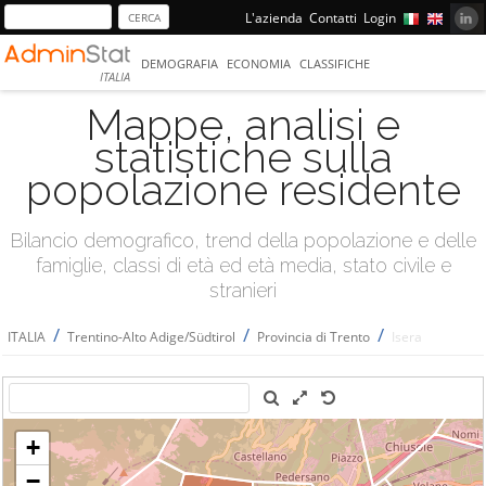
L'azienda
Contatti
Login
DEMOGRAFIA
ECONOMIA
CLASSIFICHE
ITALIA
Mappe, analisi e
statistiche sulla
popolazione residente
Bilancio demografico, trend della popolazione e delle
famiglie, classi di età ed età media, stato civile e
stranieri
/
/
/
ITALIA
Trentino-Alto Adige/Südtirol
Provincia di Trento
Isera