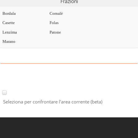
Frazioni
Bordala
Cornalè
Casette
Folas
Lenzima
Patone
Marano
Seleziona per confrontare l'area corrente (beta)