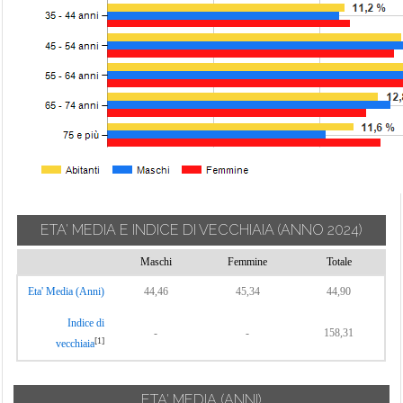
ETA' MEDIA E INDICE DI VECCHIAIA
(ANNO 2024)
Maschi
Femmine
Totale
Eta' Media (Anni)
44,46
45,34
44,90
Indice di
-
-
158,31
[1]
vecchiaia
ETA' MEDIA (ANNI)