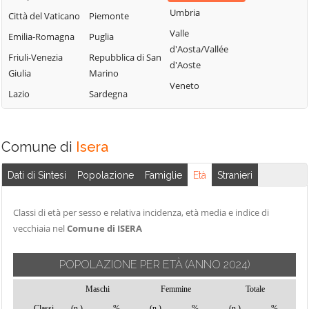
Terme
Umbria
Borgo Lares
Levico Terme
Città del Vaticano
Piemonte
Sanzeno
Valle
Borgo Valsugana
Livo
Emilia-Romagna
Puglia
d'Aosta/Vallée
Sarnonico
Brentonico
Lona-Lases
Friuli-Venezia
Repubblica di San
d'Aoste
Scurelle
Giulia
Marino
Bresimo
Luserna
Veneto
Segonzano
Lazio
Sardegna
Caderzone
Madruzzo
Terme
Sella Giudicarie
Malé
Calceranica al
Sfruz
Massimeno
Comune di
Isera
Lago
Soraga di Fassa
Mazzin
Caldes
Sover
Dati di Sintesi
Popolazione
Famiglie
Età
Stranieri
Mezzana
Caldonazzo
Spiazzo
Mezzano
Calliano
Classi di età per sesso e relativa incidenza, età media e indice di
Spormaggiore
Mezzocorona
vecchiaia nel
Comune di ISERA
Campitello di
Sporminore
Mezzolombardo
Fassa
Stenico
Moena
POPOLAZIONE PER ETÀ
(ANNO 2024)
Campodenno
Storo
Molveno
Canal San Bovo
Maschi
Femmine
Totale
Strembo
Mori
Classi
(n.)
%
(n.)
%
(n.)
%