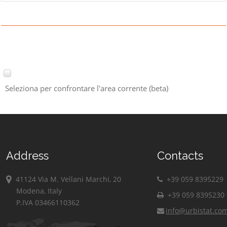
Seleziona per confrontare l'area corrente (beta)
Address
Contacts
41124 Via M. Vellani Marchi, 20
+39 059 8395229
Modena, Italy
+39 059 8395230
P.IVA 03466110362
info@urbistat.co