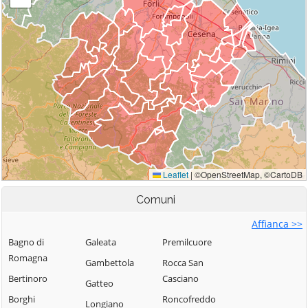
Comuni
Affianca >>
Bagno di
Galeata
Premilcuore
Romagna
Gambettola
Rocca San
Bertinoro
Casciano
Gatteo
Borghi
Roncofreddo
Longiano