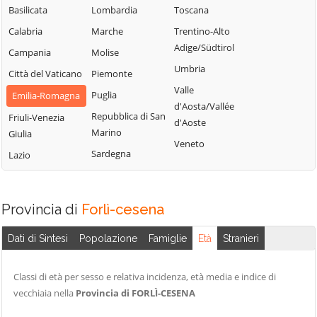
Basilicata
Lombardia
Toscana
Calabria
Marche
Trentino-Alto
Adige/Südtirol
Campania
Molise
Umbria
Città del Vaticano
Piemonte
Valle
Puglia
Emilia-Romagna
d'Aosta/Vallée
Repubblica di San
Friuli-Venezia
d'Aoste
Marino
Giulia
Veneto
Sardegna
Lazio
Provincia di
Forlì-cesena
Dati di Sintesi
Popolazione
Famiglie
Età
Stranieri
Classi di età per sesso e relativa incidenza, età media e indice di
vecchiaia nella
Provincia di FORLÌ-CESENA