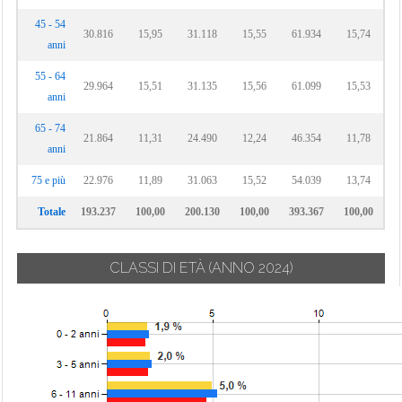
45 - 54
30.816
15,95
31.118
15,55
61.934
15,74
anni
55 - 64
29.964
15,51
31.135
15,56
61.099
15,53
anni
65 - 74
21.864
11,31
24.490
12,24
46.354
11,78
anni
75 e più
22.976
11,89
31.063
15,52
54.039
13,74
Totale
193.237
100,00
200.130
100,00
393.367
100,00
CLASSI DI ETÀ
(ANNO 2024)