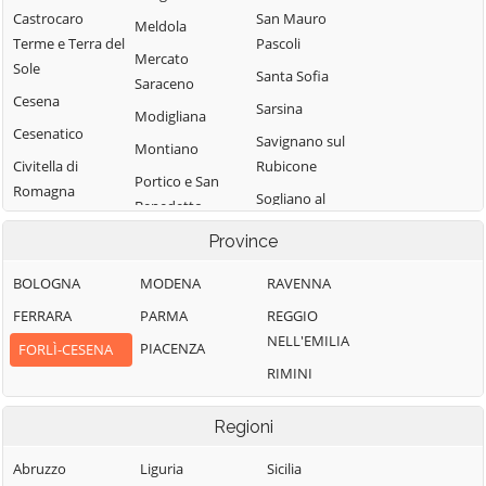
Castrocaro
San Mauro
Meldola
Terme e Terra del
Pascoli
Mercato
Sole
Santa Sofia
Saraceno
Cesena
Sarsina
Modigliana
Cesenatico
Savignano sul
Montiano
Civitella di
Rubicone
Portico e San
Romagna
Sogliano al
Benedetto
Dovadola
Rubicone
Predappio
Province
Forlì
Tredozio
BOLOGNA
MODENA
RAVENNA
Forlimpopoli
Verghereto
FERRARA
PARMA
REGGIO
NELL'EMILIA
PIACENZA
FORLÌ-CESENA
RIMINI
Regioni
Abruzzo
Liguria
Sicilia