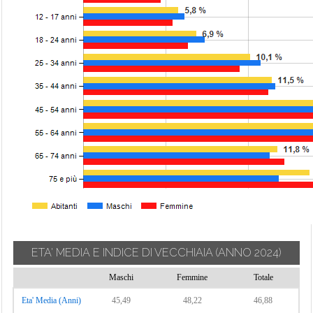
ETA' MEDIA E INDICE DI VECCHIAIA
(ANNO 2024)
Maschi
Femmine
Totale
Eta' Media (Anni)
45,49
48,22
46,88