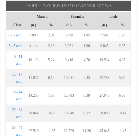
POPOLAZIONE PER ETÀ
(ANNO 2024)
Maschi
Femmine
Totale
Classi
(n.)
%
(n.)
%
(n.)
%
0 - 2 anni
3.893
2,01
3.698
1,85
7.591
1,93
3 - 5 anni
4.114
2,13
3.931
1,96
8.045
2,05
6 - 11
10.118
5,24
9.416
4,70
19.534
4,97
anni
12 - 17
11.877
6,15
10.911
5,45
22.788
5,79
anni
18 - 24
14.255
7,38
12.793
6,39
27.048
6,88
anni
25 - 34
20.844
10,79
19.046
9,52
39.890
10,14
anni
35 - 44
22.516
11,65
22.529
11,26
45.045
11,45
anni