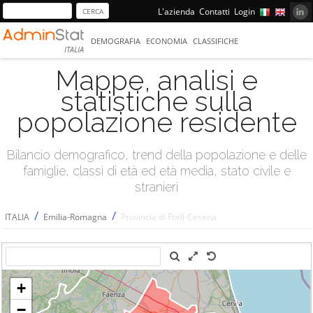
L'azienda
Contatti
Login
DEMOGRAFIA
ECONOMIA
CLASSIFICHE
ITALIA
Mappe, analisi e
statistiche sulla
popolazione residente
Bilancio demografico, trend della popolazione e delle
famiglie, classi di età ed età media, stato civile e
stranieri
/
/
ITALIA
Emilia-Romagna
Provincia di Forlì-Cesena