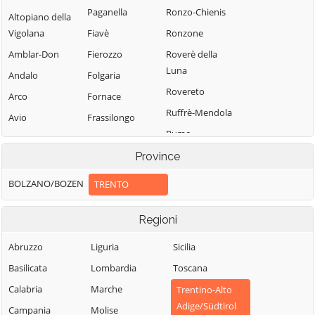
Paganella
Ronzo-Chienis
Altopiano della
Vigolana
Fiavè
Ronzone
Amblar-Don
Fierozzo
Roverè della
Luna
Andalo
Folgaria
Rovereto
Arco
Fornace
Ruffrè-Mendola
Avio
Frassilongo
Rumo
Baselga di Pinè
Garniga Terme
Sagron Mis
Province
Bedollo
Giovo
Samone
Besenello
Giustino
BOLZANO/BOZEN
TRENTO
San Giovanni di
Bieno
Grigno
Fassa-Sèn Jan
Regioni
Bleggio Superiore
Imer
San Lorenzo
Bocenago
Isera
Abruzzo
Liguria
Sicilia
Dorsino
Bondone
Lavarone
Basilicata
Lombardia
Toscana
San Michele
Borgo Chiese
Lavis
all'Adige
Calabria
Marche
Trentino-Alto
Adige/Südtirol
Borgo d'Anaunia
Ledro
Sant'Orsola
Campania
Molise