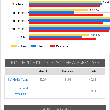
ETA' MEDIA E INDICE DI VECCHIAIA
(ANNO 2024)
Maschi
Femmine
Totale
Eta' Media (Anni)
45,29
44,96
45,14
Indice di
-
-
196,08
[1]
vecchiaia
ETA' MEDIA (ANNI)