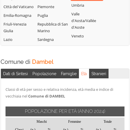
Terme
Umbria
Borgo Lares
Levico Terme
Città del Vaticano
Piemonte
Sanzeno
Valle
Borgo Valsugana
Livo
Emilia-Romagna
Puglia
d'Aosta/Vallée
Sarnonico
Brentonico
Lona-Lases
Friuli-Venezia
Repubblica di San
d'Aoste
Scurelle
Giulia
Marino
Bresimo
Luserna
Veneto
Segonzano
Lazio
Sardegna
Caderzone
Madruzzo
Terme
Sella Giudicarie
Malé
Calceranica al
Sfruz
Massimeno
Comune di
Dambel
Lago
Soraga di Fassa
Mazzin
Caldes
Sover
Dati di Sintesi
Popolazione
Famiglie
Età
Stranieri
Mezzana
Caldonazzo
Spiazzo
Mezzano
Calliano
Classi di età per sesso e relativa incidenza, età media e indice di
Spormaggiore
Mezzocorona
vecchiaia nel
Comune di DAMBEL
Campitello di
Sporminore
Mezzolombardo
Fassa
Stenico
Moena
POPOLAZIONE PER ETÀ
(ANNO 2024)
Campodenno
Storo
Molveno
Canal San Bovo
Maschi
Femmine
Totale
Strembo
Mori
Classi
(n.)
%
(n.)
%
(n.)
%