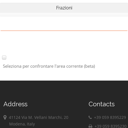
Frazioni
Seleziona per confrontare l'area corrente (beta)
Address
Contacts
41124 Via M. Vellani Marchi, 20
+39 059 8395229
Modena, Italy
+39 059 8395230