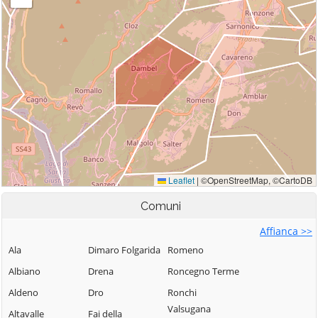
Comuni
Affianca >>
Ala
Dimaro Folgarida
Romeno
Albiano
Drena
Roncegno Terme
Aldeno
Dro
Ronchi
Valsugana
Altavalle
Fai della