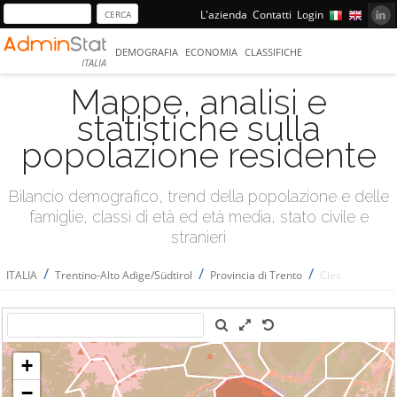
L'azienda
Contatti
Login
DEMOGRAFIA
ECONOMIA
CLASSIFICHE
ITALIA
Mappe, analisi e
statistiche sulla
popolazione residente
Bilancio demografico, trend della popolazione e delle
famiglie, classi di età ed età media, stato civile e
stranieri
/
/
/
ITALIA
Trentino-Alto Adige/Südtirol
Provincia di Trento
Cles