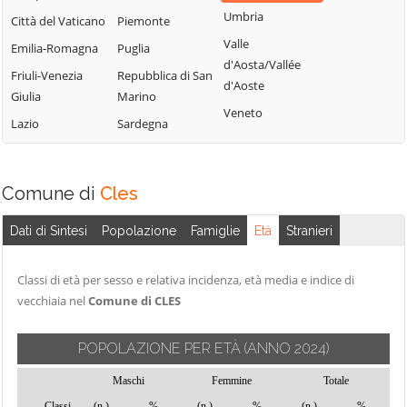
Terme
Umbria
Borgo Lares
Levico Terme
Città del Vaticano
Piemonte
Sanzeno
Valle
Borgo Valsugana
Livo
Emilia-Romagna
Puglia
d'Aosta/Vallée
Sarnonico
Brentonico
Lona-Lases
Friuli-Venezia
Repubblica di San
d'Aoste
Scurelle
Giulia
Marino
Bresimo
Luserna
Veneto
Segonzano
Lazio
Sardegna
Caderzone
Madruzzo
Terme
Sella Giudicarie
Malé
Calceranica al
Sfruz
Massimeno
Comune di
Cles
Lago
Soraga di Fassa
Mazzin
Caldes
Sover
Dati di Sintesi
Popolazione
Famiglie
Età
Stranieri
Mezzana
Caldonazzo
Spiazzo
Mezzano
Calliano
Classi di età per sesso e relativa incidenza, età media e indice di
Spormaggiore
Mezzocorona
vecchiaia nel
Comune di CLES
Campitello di
Sporminore
Mezzolombardo
Fassa
Stenico
Moena
POPOLAZIONE PER ETÀ
(ANNO 2024)
Campodenno
Storo
Molveno
Canal San Bovo
Maschi
Femmine
Totale
Strembo
Mori
Classi
(n.)
%
(n.)
%
(n.)
%