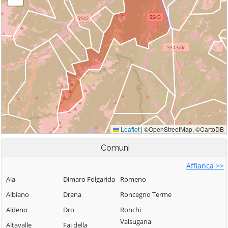
Comuni
Affianca >>
Ala
Dimaro Folgarida
Romeno
Albiano
Drena
Roncegno Terme
Aldeno
Dro
Ronchi
Valsugana
Altavalle
Fai della