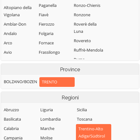
Paganella
Ronzo-Chienis
Altopiano della
Vigolana
Fiavè
Ronzone
Amblar-Don
Fierozzo
Roverè della
Luna
Andalo
Folgaria
Rovereto
Arco
Fornace
Ruffrè-Mendola
Avio
Frassilongo
Rumo
Baselga di Pinè
Garniga Terme
Sagron Mis
Province
Bedollo
Giovo
Samone
Besenello
Giustino
BOLZANO/BOZEN
TRENTO
San Giovanni di
Bieno
Grigno
Fassa-Sèn Jan
Regioni
Bleggio Superiore
Imer
San Lorenzo
Bocenago
Isera
Abruzzo
Liguria
Sicilia
Dorsino
Bondone
Lavarone
Basilicata
Lombardia
Toscana
San Michele
Borgo Chiese
Lavis
all'Adige
Calabria
Marche
Trentino-Alto
Adige/Südtirol
Borgo d'Anaunia
Ledro
Sant'Orsola
Campania
Molise