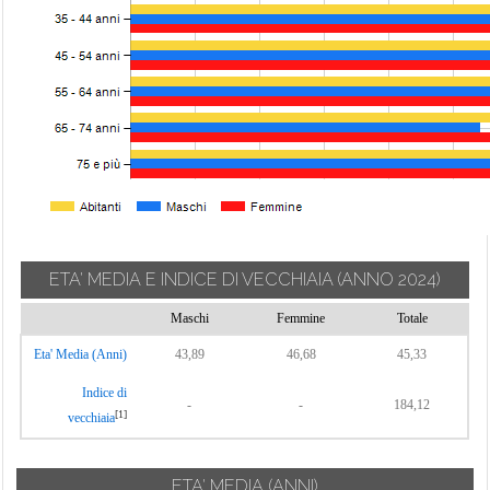
ETA' MEDIA E INDICE DI VECCHIAIA
(ANNO 2024)
Maschi
Femmine
Totale
Eta' Media (Anni)
43,89
46,68
45,33
Indice di
-
-
184,12
[1]
vecchiaia
ETA' MEDIA (ANNI)