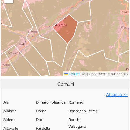
Comuni
Affianca >>
Ala
Dimaro Folgarida
Romeno
Albiano
Drena
Roncegno Terme
Aldeno
Dro
Ronchi
Valsugana
Altavalle
Fai della