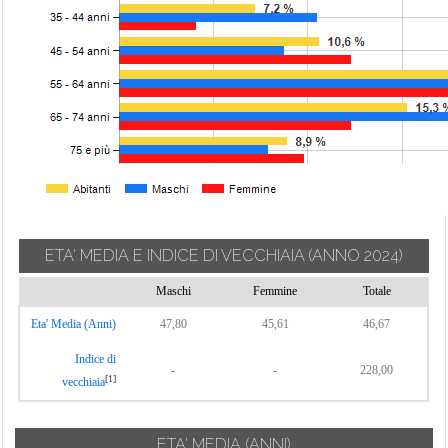
ETA' MEDIA E INDICE DI VECCHIAIA
(ANNO 2024)
Maschi
Femmine
Totale
Eta' Media (Anni)
47,80
45,61
46,67
Indice di
-
-
228,00
[1]
vecchiaia
ETA' MEDIA (ANNI)