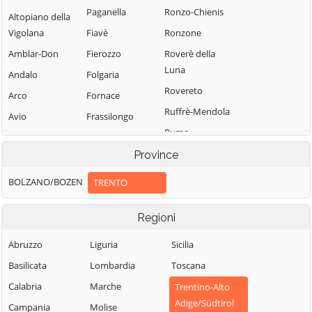
Paganella
Ronzo-Chienis
Altopiano della
Vigolana
Fiavè
Ronzone
Amblar-Don
Fierozzo
Roverè della
Luna
Andalo
Folgaria
Rovereto
Arco
Fornace
Ruffrè-Mendola
Avio
Frassilongo
Rumo
Baselga di Pinè
Garniga Terme
Sagron Mis
Province
Bedollo
Giovo
Samone
Besenello
Giustino
BOLZANO/BOZEN
TRENTO
San Giovanni di
Bieno
Grigno
Fassa-Sèn Jan
Regioni
Bleggio Superiore
Imer
San Lorenzo
Bocenago
Isera
Abruzzo
Liguria
Sicilia
Dorsino
Bondone
Lavarone
Basilicata
Lombardia
Toscana
San Michele
Borgo Chiese
Lavis
all'Adige
Calabria
Marche
Trentino-Alto
Adige/Südtirol
Borgo d'Anaunia
Ledro
Sant'Orsola
Campania
Molise