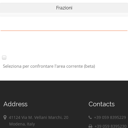
Frazioni
Seleziona per confrontare l'area corrente (beta)
Address
Contacts
41124 Via M. Vellani Marchi, 20
+39 059 8395229
Modena, Italy
+39 059 8395230