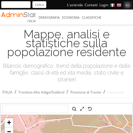
L'azienda
Contatti
Login
DEMOGRAFIA
ECONOMIA
CLASSIFICHE
ITALIA
Mappe, analisi e
statistiche sulla
popolazione residente
Bilancio demografico, trend della popolazione e delle
famiglie, classi di età ed età media, stato civile e
stranieri
/
/
/
ITALIA
Trentino-Alto Adige/Südtirol
Provincia di Trento
Cavizzana