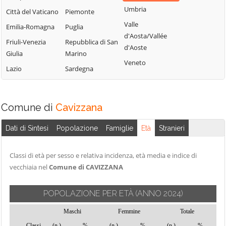
Terme
Umbria
Borgo Lares
Levico Terme
Città del Vaticano
Piemonte
Sanzeno
Valle
Borgo Valsugana
Livo
Emilia-Romagna
Puglia
d'Aosta/Vallée
Sarnonico
Brentonico
Lona-Lases
Friuli-Venezia
Repubblica di San
d'Aoste
Scurelle
Giulia
Marino
Bresimo
Luserna
Veneto
Segonzano
Lazio
Sardegna
Caderzone
Madruzzo
Terme
Sella Giudicarie
Malé
Calceranica al
Sfruz
Massimeno
Comune di
Cavizzana
Lago
Soraga di Fassa
Mazzin
Caldes
Sover
Dati di Sintesi
Popolazione
Famiglie
Età
Stranieri
Mezzana
Caldonazzo
Spiazzo
Mezzano
Calliano
Classi di età per sesso e relativa incidenza, età media e indice di
Spormaggiore
Mezzocorona
vecchiaia nel
Comune di CAVIZZANA
Campitello di
Sporminore
Mezzolombardo
Fassa
Stenico
Moena
POPOLAZIONE PER ETÀ
(ANNO 2024)
Campodenno
Storo
Molveno
Canal San Bovo
Maschi
Femmine
Totale
Strembo
Mori
Classi
(n.)
%
(n.)
%
(n.)
%