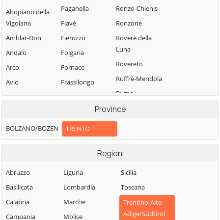
Paganella
Ronzo-Chienis
Altopiano della
Vigolana
Fiavè
Ronzone
Amblar-Don
Fierozzo
Roverè della
Luna
Andalo
Folgaria
Rovereto
Arco
Fornace
Ruffrè-Mendola
Avio
Frassilongo
Rumo
Baselga di Pinè
Garniga Terme
Sagron Mis
Province
Bedollo
Giovo
Samone
Besenello
Giustino
BOLZANO/BOZEN
TRENTO
San Giovanni di
Bieno
Grigno
Fassa-Sèn Jan
Regioni
Bleggio Superiore
Imer
San Lorenzo
Bocenago
Isera
Abruzzo
Liguria
Sicilia
Dorsino
Bondone
Lavarone
Basilicata
Lombardia
Toscana
San Michele
Borgo Chiese
Lavis
all'Adige
Calabria
Marche
Trentino-Alto
Adige/Südtirol
Borgo d'Anaunia
Ledro
Sant'Orsola
Campania
Molise