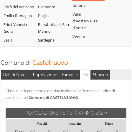
Terme
Umbria
Borgo Lares
Levico Terme
Città del Vaticano
Piemonte
Sanzeno
Valle
Borgo Valsugana
Livo
Emilia-Romagna
Puglia
d'Aosta/Vallée
Sarnonico
Brentonico
Lona-Lases
Friuli-Venezia
Repubblica di San
d'Aoste
Scurelle
Giulia
Marino
Bresimo
Luserna
Veneto
Segonzano
Lazio
Sardegna
Caderzone
Madruzzo
Terme
Sella Giudicarie
Malé
Calceranica al
Sfruz
Massimeno
Comune di
Castelnuovo
Lago
Soraga di Fassa
Mazzin
Caldes
Sover
Dati di Sintesi
Popolazione
Famiglie
Età
Stranieri
Mezzana
Caldonazzo
Spiazzo
Mezzano
Calliano
Classi di età per sesso e relativa incidenza, età media e indice di
Spormaggiore
Mezzocorona
vecchiaia nel
Comune di CASTELNUOVO
Campitello di
Sporminore
Mezzolombardo
Fassa
Stenico
Moena
POPOLAZIONE PER ETÀ
(ANNO 2024)
Campodenno
Storo
Molveno
Canal San Bovo
Maschi
Femmine
Totale
Strembo
Mori
Classi
(n.)
%
(n.)
%
(n.)
%