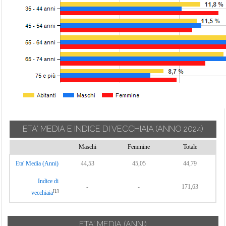
ETA' MEDIA E INDICE DI VECCHIAIA
(ANNO 2024)
Maschi
Femmine
Totale
Eta' Media (Anni)
44,53
45,05
44,79
Indice di
-
-
171,63
[1]
vecchiaia
ETA' MEDIA (ANNI)