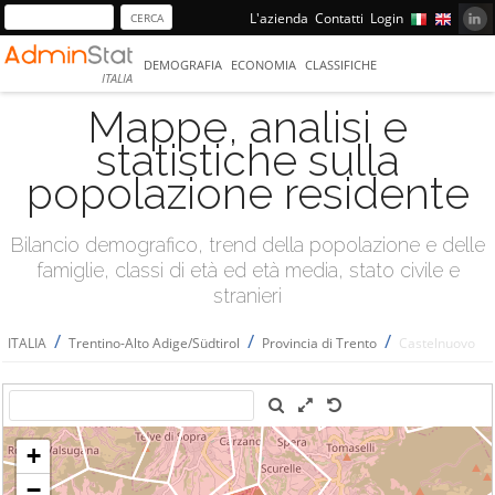
L'azienda
Contatti
Login
DEMOGRAFIA
ECONOMIA
CLASSIFICHE
ITALIA
Mappe, analisi e
statistiche sulla
popolazione residente
Bilancio demografico, trend della popolazione e delle
famiglie, classi di età ed età media, stato civile e
stranieri
/
/
/
ITALIA
Trentino-Alto Adige/Südtirol
Provincia di Trento
Castelnuovo