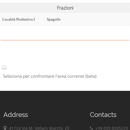
Frazioni
Località Produttiva I
Spagolle
Seleziona per confrontare l'area corrente (beta)
Address
Contacts
41124 Via M. Vellani Marchi, 20
+39 059 8395229