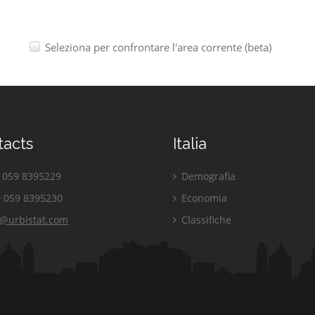
Seleziona per confrontare l'area corrente (beta)
tacts
Italia
059 8395229
Demografia
 059 8395230
Economia
o@urbistat.com
Classifiche