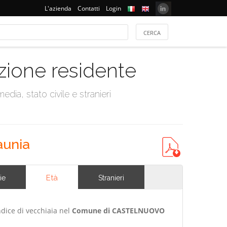
L'azienda
Contatti
Login
azione residente
dia, stato civile e stranieri
aunia
Età
ie
Stranieri
ndice di vecchiaia nel
Comune di CASTELNUOVO