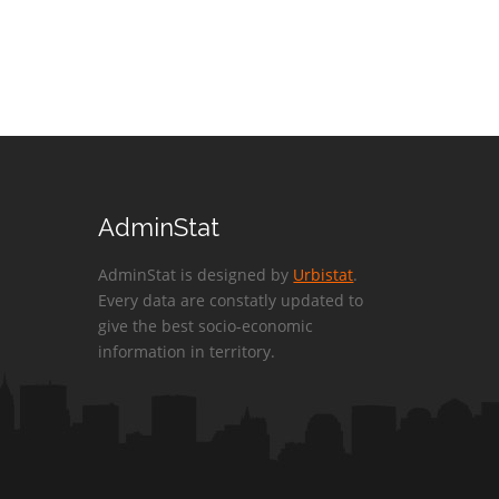
AdminStat
AdminStat is designed by
Urbistat
.
Every data are constatly updated to
give the best socio-economic
information in territory.