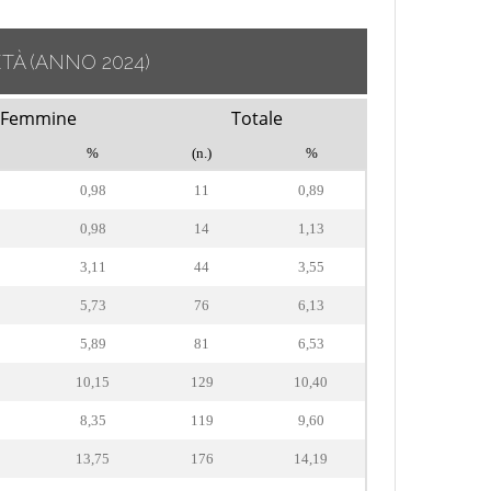
ETÀ
(ANNO 2024)
Femmine
Totale
%
(n.)
%
0,98
11
0,89
0,98
14
1,13
3,11
44
3,55
5,73
76
6,13
5,89
81
6,53
10,15
129
10,40
8,35
119
9,60
13,75
176
14,19