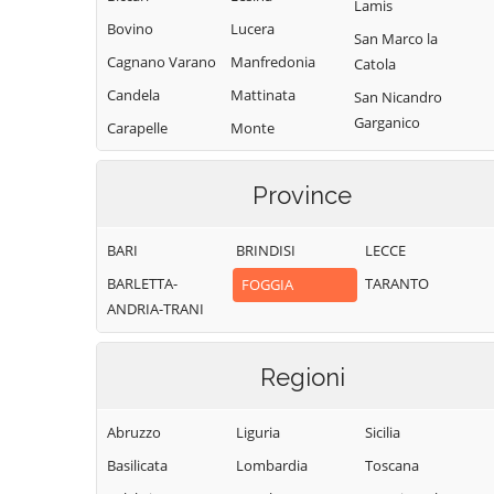
Lamis
Bovino
Lucera
San Marco la
Cagnano Varano
Manfredonia
Catola
Candela
Mattinata
San Nicandro
Garganico
Carapelle
Monte
Sant'Angelo
San Paolo di
Carlantino
Civitate
Monteleone di
Province
Carpino
Puglia
San Severo
Casalnuovo
Motta
Sant'Agata di
BARI
BRINDISI
LECCE
Monterotaro
Montecorvino
Puglia
BARLETTA-
TARANTO
FOGGIA
Casalvecchio di
Ordona
Serracapriola
ANDRIA-TRANI
Puglia
Orsara di Puglia
Stornara
Castelluccio dei
Sauri
Orta Nova
Stornarella
Regioni
Castelluccio
Panni
Torremaggiore
Valmaggiore
Abruzzo
Liguria
Sicilia
Peschici
Troia
Castelnuovo
Basilicata
Lombardia
Toscana
Pietramontecorvino
Vico del Gargano
della Daunia