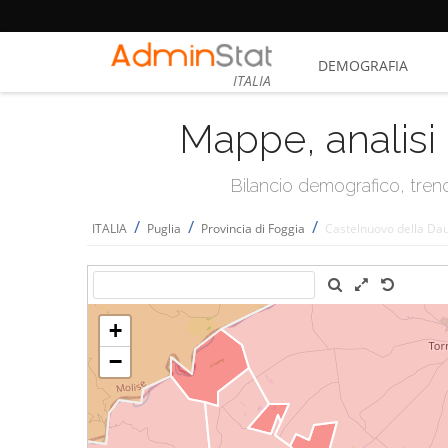
DEMOGRAFIA
ITALIA
Mappe, analisi 
Bilancio demografico, trend 
/
/
/
ITALIA
Puglia
Provincia di Foggia
Castelnuovo della Da