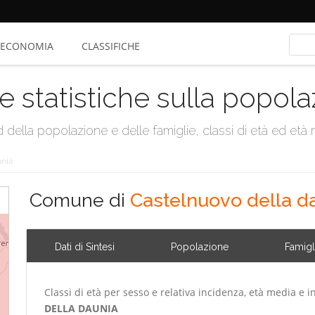
ECONOMIA
CLASSIFICHE
e statistiche sulla popol
della popolazione e delle famiglie, classi di età ed età me
unia
Comune di
Castelnuovo della d
Dati di Sintesi
Popolazione
Famigl
Classi di età per sesso e relativa incidenza, età media e i
DELLA DAUNIA