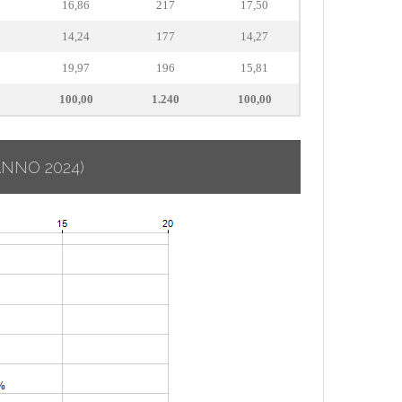
16,86
217
17,50
14,24
177
14,27
19,97
196
15,81
100,00
1.240
100,00
ANNO 2024)