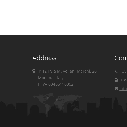
Address
Con
41124 Via M. Vellani Marchi, 20
+39 
Modena, Italy
+39
P.IVA 03466110362
inf