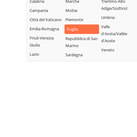
Calabria
Marche
Trentino-Alto
Poggio Imperiale
Vieste
Celenza
Adige/Südtirol
Campania
Molise
Rignano
Volturara Appula
Valfortore
Umbria
Garganico
Città del Vaticano
Piemonte
Volturino
Celle di San Vito
Valle
Rocchetta
Emilia-Romagna
Puglia
Zapponeta
Cerignola
d'Aosta/Vallée
Sant'Antonio
Friuli-Venezia
Repubblica di San
d'Aoste
Chieuti
Giulia
Marino
Veneto
Lazio
Sardegna