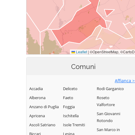
Comuni
Affianca 
Accadia
Deliceto
Rodi Garganico
Alberona
Faeto
Roseto
Valfortore
Anzano di Puglia
Foggia
San Giovanni
Apricena
Ischitella
Rotondo
Ascoli Satriano
Isole Tremiti
San Marco in
Biccari
Lesina