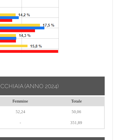
ECCHIAIA
(ANNO 2024)
Femmine
Totale
52,24
50,06
-
351,89