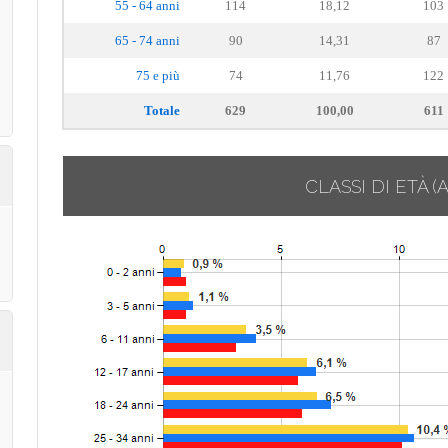
55 - 64 anni
114
18,12
103
65 - 74 anni
90
14,31
87
75 e più
74
11,76
122
Totale
629
100,00
611
CLASSI DI ETÀ
(