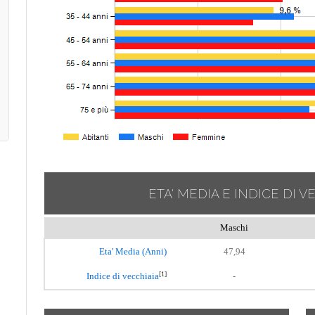
ETA' MEDIA E INDICE DI V
Maschi
Eta' Media (Anni)
47,94
[1]
Indice di vecchiaia
-