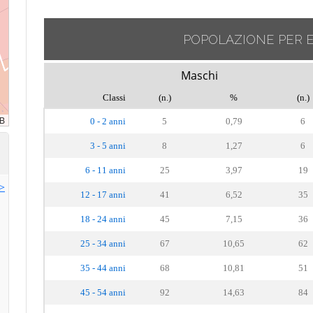
POPOLAZIONE PER 
Maschi
Classi
(n.)
%
(n.)
0 - 2 anni
5
0,79
6
3 - 5 anni
8
1,27
6
6 - 11 anni
25
3,97
19
>>
12 - 17 anni
41
6,52
35
18 - 24 anni
45
7,15
36
25 - 34 anni
67
10,65
62
35 - 44 anni
68
10,81
51
45 - 54 anni
92
14,63
84